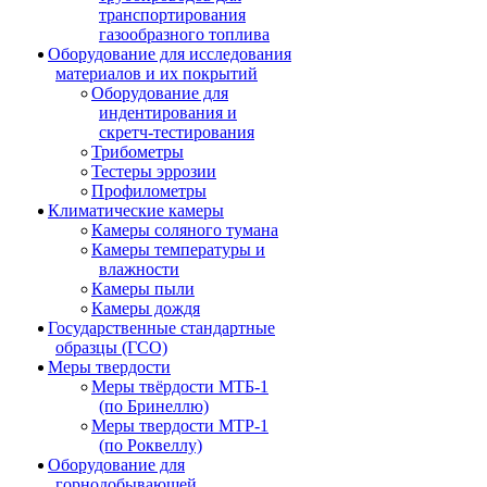
транспортирования
газообразного топлива
Оборудование для исследования
материалов и их покрытий
Оборудование для
индентирования и
скретч-тестирования
Трибометры
Тестеры эррозии
Профилометры
Климатические камеры
Камеры соляного тумана
Камеры температуры и
влажности
Камеры пыли
Камеры дождя
Государственные стандартные
образцы (ГСО)
Меры твердости
Меры твёрдости МТБ-1
(по Бринеллю)
Меры твердости МТР-1
(по Роквеллу)
Оборудование для
горнодобывающей