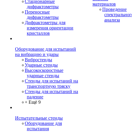
Стационарные
материалов
дифрактометры
Проведение
Переносные
спектральног
дифрактометры
анализа
Дифрактометры для
измерения ориентации
кристаллов
Оборудование для испытаний
на вибрацию и удары
Вибростенды
Ударные стенды
Высокоскоростные
ударные стенды
Стенды для испытаний на
транспортную тряску
Стенды для испытаний на
падение
+ Ещё 9
Испытательные стенды
Оборудование для
испытания