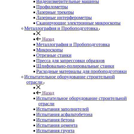
Видеоизмерительные машины
Профилометры
Лазерные трекеры
Лазерные интерферометры
Сканирующие электронные микроскопы
Металлография и Пробоподготовка
Назад
Металлография и Пробоподготовка
Микроскопы
Отрезные станки
Пресса для запрессовки образцов
Шлифовально-полировальные станки
Расходные материалы для пробоподготовки
Испытательное оборудование строительной
отрасли
Назад
Испытательное оборудование строительной
отрасли
Испытания заполнителей
Испытания асфальтобетона
Испытания бетона
Испытания цемента
Испытания грунта