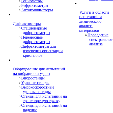
Гониометры
Рефрактометры
Автоколлиматоры
Услуги в области
испытаний и
химического
Дифрактометры
анализа
Стационарные
материалов
дифрактометры
Проведение
Переносные
спектральног
дифрактометры
анализа
Дифрактометры для
измерения ориентации
кристаллов
Оборудование для испытаний
на вибрацию и удары
Вибростенды
Ударные стенды
Высокоскоростные
ударные стенды
Стенды для испытаний на
транспортную тряску
Стенды для испытаний на
падение