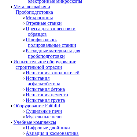
электронные микроскопы
Металлография и
Пробоподготовка
Микроскопы
Отрезные станки
Пресса для запрессовки
образцов
Шлифовально-
полировальные станки
Расходные материалы для
пробоподготовки
Испытательное оборудование
строительной отрасли
Испытания заполнителей
Испытания
асфальтобетона
Испытания бетона
Испытания цемента
Испытания грунта
Оборудование Faithful
Сушильные печи
Муфельные печи
Учебные комплексы
Цифровые двойники
Авиация и космонавтика