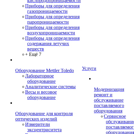
кислородопроницаемости
Приборы для определения
газопроницаемости
Приборы для определения
паропроницаемости
Приборы для определения
воздухопроницаемости
Приборы для определения
содержания летучих
веществ
+ Ещё 7
Услуги
Оборудование Mettler Toledo
Лабораторное
оборудование
Аналитические системы
Модернизация
Весы и весовое
ремонт и
оборудование
обслуживание
поставляемого
оборудования
Оборудование для контроля
Сервисное
оптических изделий
обслуживани
Измерители
поставляемог
эксцентриситета
оборудовани