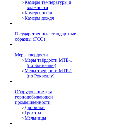
Камеры температуры и
влажности
Камеры пыли
Камеры дождя
Государственные стандартные
образцы (ГСО)
Меры твердости
Меры твёрдости МТБ-1
(по Бринеллю)
Меры твердости МТР-1
(по Роквеллу)
Оборудование для
горнодобывающей
промышленности
Дробилки
Грохоты
Мельницы