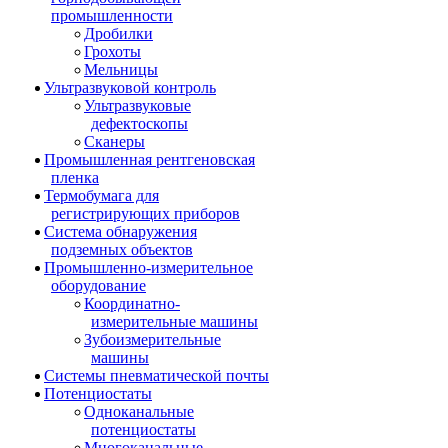
промышленности
Дробилки
Грохоты
Мельницы
Ультразвуковой контроль
Ультразвуковые
дефектоскопы
Сканеры
Промышленная рентгеновская
пленка
Термобумага для
регистрирующих приборов
Система обнаружения
подземных объектов
Промышленно-измерительное
оборудование
Координатно-
измерительные машины
Зубоизмерительные
машины
Системы пневматической почты
Потенциостаты
Одноканальные
потенциостаты
Многоканальные