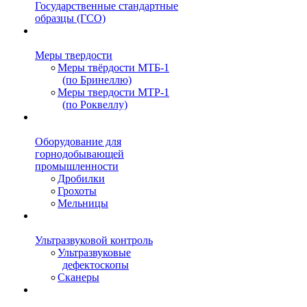
Государственные стандартные
образцы (ГСО)
Меры твердости
Меры твёрдости МТБ-1
(по Бринеллю)
Меры твердости МТР-1
(по Роквеллу)
Оборудование для
горнодобывающей
промышленности
Дробилки
Грохоты
Мельницы
Ультразвуковой контроль
Ультразвуковые
дефектоскопы
Сканеры