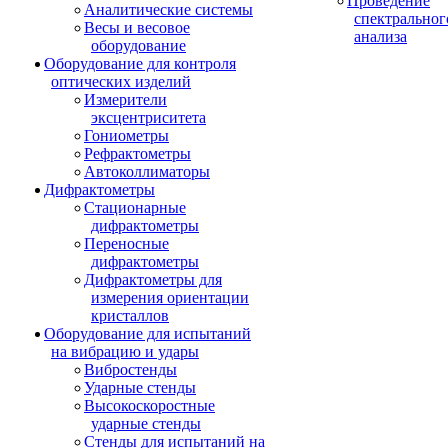
Проведение
Аналитические системы
спектральног
Весы и весовое
анализа
оборудование
Оборудование для контроля
оптических изделий
Измерители
эксцентриситета
Гониометры
Рефрактометры
Автоколлиматоры
Дифрактометры
Стационарные
дифрактометры
Переносные
дифрактометры
Дифрактометры для
измерения ориентации
кристаллов
Оборудование для испытаний
на вибрацию и удары
Вибростенды
Ударные стенды
Высокоскоростные
ударные стенды
Стенды для испытаний на