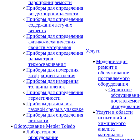
паропроницаемости
Приборы для определения
воздухопроницаемости
Приборы для определения
содержания летучих
веществ
Приборы для определения
физико-механических
свойств материалов
Услуги
Приборы для определения
параметров
Модернизация
термосваривания
ремонт и
Приборы для измерения
обслуживание
коэффициента трения
поставляемого
Приборы для измерения
оборудования
толщины пленок
Сервисное
Приборы для определения
обслуживани
герметичности
поставляемог
Приборы для анализа
оборудовани
газовой среды в упаковке
Услуги в области
Приборы для определения
испытаний и
липкости
химического
Оборудование Mettler Toledo
анализа
Лабораторное
материалов
оборудование