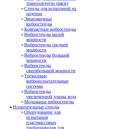
транспортную тряску
Стенды для испытаний на
падение
Экономичные
вибростенды
Компактные вибростенды
Вибростенды малой
мощности
Вибростенды средней
мощности
Вибростенды большой
мощности
Вибростенды
сверхбольшой мощности
Трехосевые
виброиспытательные
системы
Вибростенды
увеличенной длины хода
Модальные вибростенды
Испытательные стенды
Оборудование для
испытания
пластмассовых
трубопроводов для