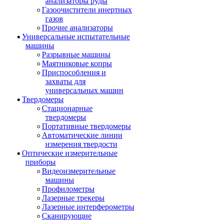
анализаторы руды
Газоочистители инертных
газов
Прочие анализаторы
Универсальные испытательные
машины
Разрывные машины
Маятниковые копры
Приспособления и
захваты для
универсальных машин
Твердомеры
Стационарные
твердомеры
Портативные твердомеры
Автоматические линии
измерения твердости
Оптические измерительные
приборы
Видеоизмерительные
машины
Профилометры
Лазерные трекеры
Лазерные интерферометры
Сканирующие