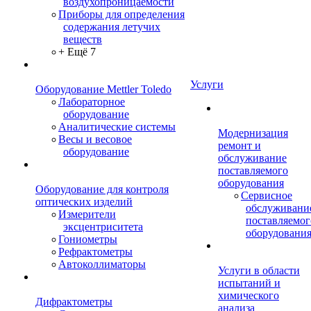
воздухопроницаемости
Приборы для определения
содержания летучих
веществ
+ Ещё 7
Услуги
Оборудование Mettler Toledo
Лабораторное
оборудование
Аналитические системы
Модернизация
Весы и весовое
ремонт и
оборудование
обслуживание
поставляемого
оборудования
Оборудование для контроля
Сервисное
оптических изделий
обслуживани
Измерители
поставляемог
эксцентриситета
оборудовани
Гониометры
Рефрактометры
Автоколлиматоры
Услуги в области
испытаний и
химического
Дифрактометры
анализа