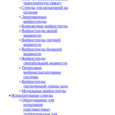
транспортную тряску
Стенды для испытаний на
падение
Экономичные
вибростенды
Компактные вибростенды
Вибростенды малой
мощности
Вибростенды средней
мощности
Вибростенды большой
мощности
Вибростенды
сверхбольшой мощности
Трехосевые
виброиспытательные
системы
Вибростенды
увеличенной длины хода
Модальные вибростенды
Испытательные стенды
Оборудование для
испытания
пластмассовых
трубопроводов для