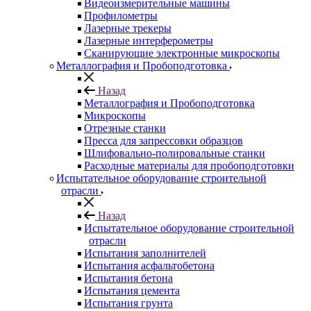
Видеоизмерительные машины
Профилометры
Лазерные трекеры
Лазерные интерферометры
Сканирующие электронные микроскопы
Металлография и Пробоподготовка
Назад
Металлография и Пробоподготовка
Микроскопы
Отрезные станки
Пресса для запрессовки образцов
Шлифовально-полировальные станки
Расходные материалы для пробоподготовки
Испытательное оборудование строительной
отрасли
Назад
Испытательное оборудование строительной
отрасли
Испытания заполнителей
Испытания асфальтобетона
Испытания бетона
Испытания цемента
Испытания грунта