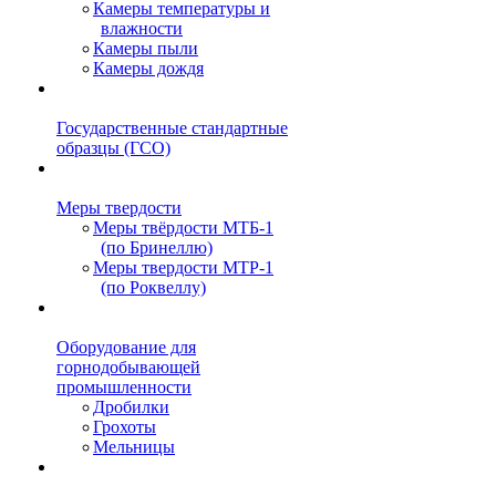
Камеры температуры и
влажности
Камеры пыли
Камеры дождя
Государственные стандартные
образцы (ГСО)
Меры твердости
Меры твёрдости МТБ-1
(по Бринеллю)
Меры твердости МТР-1
(по Роквеллу)
Оборудование для
горнодобывающей
промышленности
Дробилки
Грохоты
Мельницы