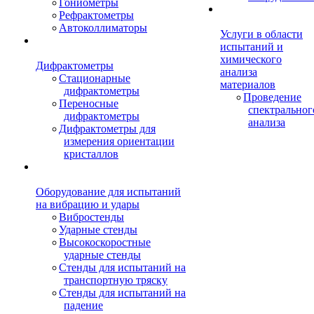
Гониометры
Рефрактометры
Автоколлиматоры
Услуги в области
испытаний и
химического
Дифрактометры
анализа
Стационарные
материалов
дифрактометры
Проведение
Переносные
спектральног
дифрактометры
анализа
Дифрактометры для
измерения ориентации
кристаллов
Оборудование для испытаний
на вибрацию и удары
Вибростенды
Ударные стенды
Высокоскоростные
ударные стенды
Стенды для испытаний на
транспортную тряску
Стенды для испытаний на
падение