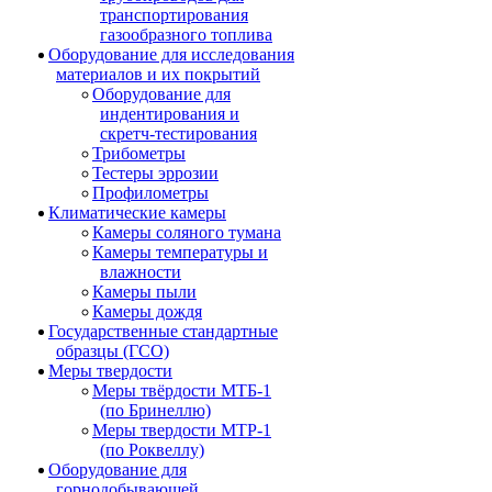
транспортирования
газообразного топлива
Оборудование для исследования
материалов и их покрытий
Оборудование для
индентирования и
скретч-тестирования
Трибометры
Тестеры эррозии
Профилометры
Климатические камеры
Камеры соляного тумана
Камеры температуры и
влажности
Камеры пыли
Камеры дождя
Государственные стандартные
образцы (ГСО)
Меры твердости
Меры твёрдости МТБ-1
(по Бринеллю)
Меры твердости МТР-1
(по Роквеллу)
Оборудование для
горнодобывающей