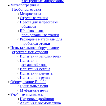
электронные микроскопы
Металлография и
Пробоподготовка
Микроскопы
Отрезные станки
Пресса для запрессовки
образцов
Шлифовально-
полировальные станки
Расходные материалы для
пробоподготовки
Испытательное оборудование
строительной отрасли
Испытания заполнителей
Испытания
асфальтобетона
Испытания бетона
Испытания цемента
Испытания грунта
Оборудование Faithful
Сушильные печи
Муфельные печи
Учебные комплексы
Цифровые двойники
Авиация и космонавтика