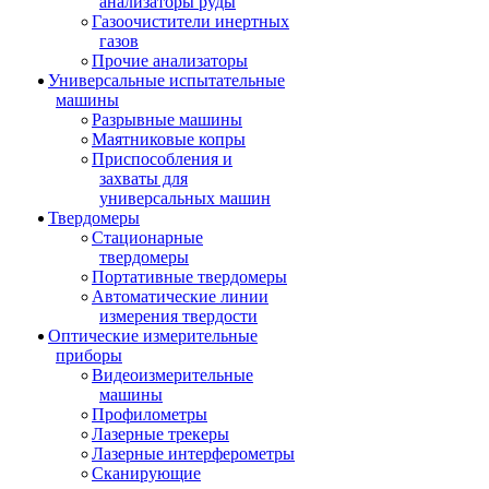
анализаторы руды
Газоочистители инертных
газов
Прочие анализаторы
Универсальные испытательные
машины
Разрывные машины
Маятниковые копры
Приспособления и
захваты для
универсальных машин
Твердомеры
Стационарные
твердомеры
Портативные твердомеры
Автоматические линии
измерения твердости
Оптические измерительные
приборы
Видеоизмерительные
машины
Профилометры
Лазерные трекеры
Лазерные интерферометры
Сканирующие