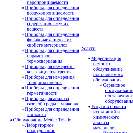
паропроницаемости
Приборы для определения
воздухопроницаемости
Приборы для определения
содержания летучих
веществ
Приборы для определения
физико-механических
свойств материалов
Услуги
Приборы для определения
параметров
Модернизация
термосваривания
ремонт и
Приборы для измерения
обслуживание
коэффициента трения
поставляемого
Приборы для измерения
оборудования
толщины пленок
Сервисное
Приборы для определения
обслуживани
герметичности
поставляемог
Приборы для анализа
оборудовани
газовой среды в упаковке
Услуги в области
Приборы для определения
испытаний и
липкости
химического
Оборудование Mettler Toledo
анализа
Лабораторное
материалов
оборудование