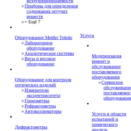
воздухопроницаемости
Приборы для определения
содержания летучих
веществ
+ Ещё 7
Услуги
Оборудование Mettler Toledo
Лабораторное
оборудование
Аналитические системы
Модернизация
Весы и весовое
ремонт и
оборудование
обслуживание
поставляемого
оборудования
Оборудование для контроля
Сервисное
оптических изделий
обслуживани
Измерители
поставляемог
эксцентриситета
оборудовани
Гониометры
Рефрактометры
Автоколлиматоры
Услуги в области
испытаний и
химического
Дифрактометры
анализа