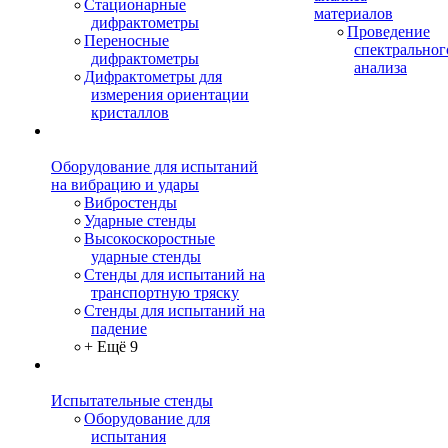
Стационарные
материалов
дифрактометры
Проведение
Переносные
спектральног
дифрактометры
анализа
Дифрактометры для
измерения ориентации
кристаллов
Оборудование для испытаний
на вибрацию и удары
Вибростенды
Ударные стенды
Высокоскоростные
ударные стенды
Стенды для испытаний на
транспортную тряску
Стенды для испытаний на
падение
+ Ещё 9
Испытательные стенды
Оборудование для
испытания