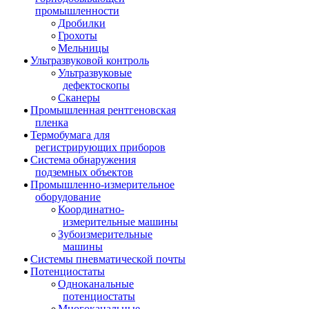
промышленности
Дробилки
Грохоты
Мельницы
Ультразвуковой контроль
Ультразвуковые
дефектоскопы
Сканеры
Промышленная рентгеновская
пленка
Термобумага для
регистрирующих приборов
Система обнаружения
подземных объектов
Промышленно-измерительное
оборудование
Координатно-
измерительные машины
Зубоизмерительные
машины
Системы пневматической почты
Потенциостаты
Одноканальные
потенциостаты
Многоканальные