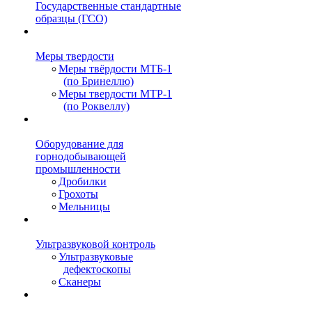
Государственные стандартные
образцы (ГСО)
Меры твердости
Меры твёрдости МТБ-1
(по Бринеллю)
Меры твердости МТР-1
(по Роквеллу)
Оборудование для
горнодобывающей
промышленности
Дробилки
Грохоты
Мельницы
Ультразвуковой контроль
Ультразвуковые
дефектоскопы
Сканеры