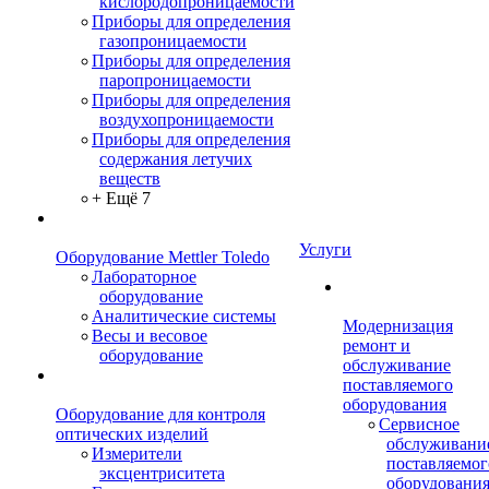
кислородопроницаемости
Приборы для определения
газопроницаемости
Приборы для определения
паропроницаемости
Приборы для определения
воздухопроницаемости
Приборы для определения
содержания летучих
веществ
+ Ещё 7
Услуги
Оборудование Mettler Toledo
Лабораторное
оборудование
Аналитические системы
Модернизация
Весы и весовое
ремонт и
оборудование
обслуживание
поставляемого
оборудования
Оборудование для контроля
Сервисное
оптических изделий
обслуживани
Измерители
поставляемог
эксцентриситета
оборудовани