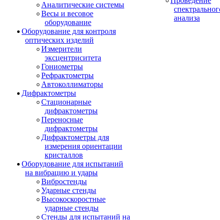
Проведение
Аналитические системы
спектральног
Весы и весовое
анализа
оборудование
Оборудование для контроля
оптических изделий
Измерители
эксцентриситета
Гониометры
Рефрактометры
Автоколлиматоры
Дифрактометры
Стационарные
дифрактометры
Переносные
дифрактометры
Дифрактометры для
измерения ориентации
кристаллов
Оборудование для испытаний
на вибрацию и удары
Вибростенды
Ударные стенды
Высокоскоростные
ударные стенды
Стенды для испытаний на