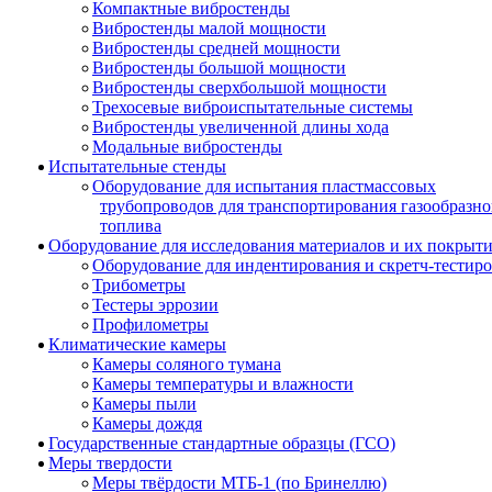
Компактные вибростенды
Вибростенды малой мощности
Вибростенды средней мощности
Вибростенды большой мощности
Вибростенды сверхбольшой мощности
Трехосевые виброиспытательные системы
Вибростенды увеличенной длины хода
Модальные вибростенды
Испытательные стенды
Оборудование для испытания пластмассовых
трубопроводов для транспортирования газообразно
топлива
Оборудование для исследования материалов и их покрыт
Оборудование для индентирования и скретч-тестир
Трибометры
Тестеры эррозии
Профилометры
Климатические камеры
Камеры соляного тумана
Камеры температуры и влажности
Камеры пыли
Камеры дождя
Государственные стандартные образцы (ГСО)
Меры твердости
Меры твёрдости МТБ-1 (по Бринеллю)