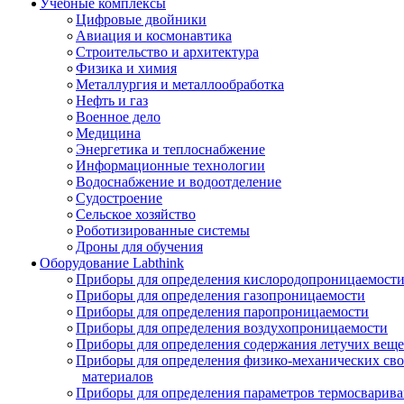
Учебные комплексы
Цифровые двойники
Авиация и космонавтика
Строительство и архитектура
Физика и химия
Металлургия и металлообработка
Нефть и газ
Военное дело
Медицина
Энергетика и теплоснабжение
Информационные технологии
Водоснабжение и водоотделение
Судостроение
Сельское хозяйство
Роботизированные системы
Дроны для обучения
Оборудование Labthink
Приборы для определения кислородопроницаемост
Приборы для определения газопроницаемости
Приборы для определения паропроницаемости
Приборы для определения воздухопроницаемости
Приборы для определения содержания летучих веще
Приборы для определения физико-механических св
материалов
Приборы для определения параметров термосварив