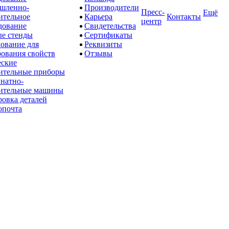
шленно-
Производители
Пресс-
Ещё
ительное
Карьера
Контакты
центр
дование
Свидетельства
е стенды
Сертификаты
ование для
Реквизиты
рования свойств
Отзывы
ские
ительные приборы
натно-
ительные машины
овка деталей
опочта