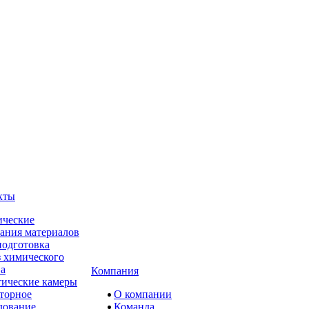
кты
ческие
ания материалов
одготовка
 химического
ва
Компания
ические камеры
торное
О компании
дование
Команда