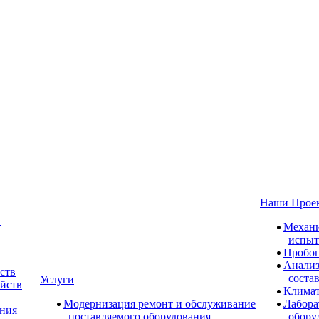
Наши Прое
и
Механи
испыт
Пробоп
Анализ
ств
соста
Услуги
ойств
Климат
Модернизация ремонт и обслуживание
Лабора
ания
поставляемого оборудования
обору