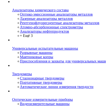
Анализаторы химического состава
Оптико-эмиссионные анализаторы металлов
Лазерные анализаторы металлов
Рентгенофлуоресцентные анализаторы металлов
Атомно-абсорбционные спектрометры
Анализаторы нефтепродуктов
+ Ещё 3
Универсальные испытательные машины
Разрывные машины
Маятниковые копры
Приспособления и захваты для универсальных маш
Твердомеры
Стационарные твердомеры
Портативные твердомеры
Автоматические линии измерения твердости
Оптические измерительные приборы
Видеоизмерительные машины