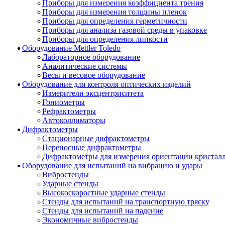
Приборы для измерения коэффициента трения
Приборы для измерения толщины пленок
Приборы для определения герметичности
Приборы для анализа газовой среды в упаковке
Приборы для определения липкости
Оборудование Mettler Toledo
Лабораторное оборудование
Аналитические системы
Весы и весовое оборудование
Оборудование для контроля оптических изделий
Измерители эксцентриситета
Гониометры
Рефрактометры
Автоколлиматоры
Дифрактометры
Стационарные дифрактометры
Переносные дифрактометры
Дифрактометры для измерения ориентации кристал
Оборудование для испытаний на вибрацию и удары
Вибростенды
Ударные стенды
Высокоскоростные ударные стенды
Стенды для испытаний на транспортную тряску
Стенды для испытаний на падение
Экономичные вибростенды