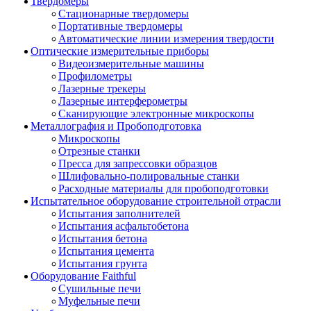
Твердомеры
Стационарные твердомеры
Портативные твердомеры
Автоматические линии измерения твердости
Оптические измерительные приборы
Видеоизмерительные машины
Профилометры
Лазерные трекеры
Лазерные интерферометры
Сканирующие электронные микроскопы
Металлография и Пробоподготовка
Микроскопы
Отрезные станки
Пресса для запрессовки образцов
Шлифовально-полировальные станки
Расходные материалы для пробоподготовки
Испытательное оборудование строительной отрасли
Испытания заполнителей
Испытания асфальтобетона
Испытания бетона
Испытания цемента
Испытания грунта
Оборудование Faithful
Сушильные печи
Муфельные печи