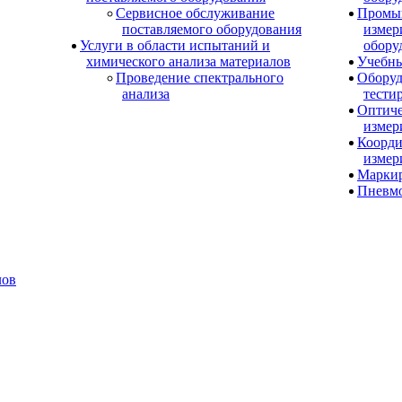
Сервисное обслуживание
Промы
поставляемого оборудования
измер
Услуги в области испытаний и
обору
химического анализа материалов
Учебны
Проведение спектрального
Оборуд
анализа
тести
Оптиче
измер
Коорди
измер
Маркир
Пневм
лов