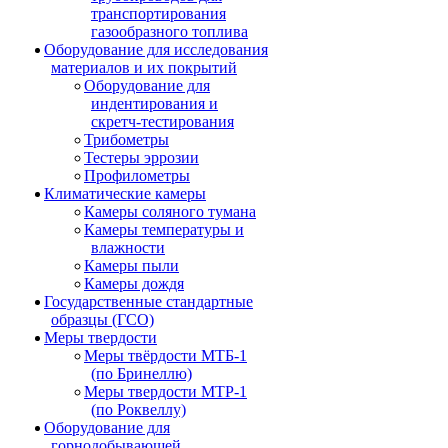
транспортирования
газообразного топлива
Оборудование для исследования
материалов и их покрытий
Оборудование для
индентирования и
скретч-тестирования
Трибометры
Тестеры эррозии
Профилометры
Климатические камеры
Камеры соляного тумана
Камеры температуры и
влажности
Камеры пыли
Камеры дождя
Государственные стандартные
образцы (ГСО)
Меры твердости
Меры твёрдости МТБ-1
(по Бринеллю)
Меры твердости МТР-1
(по Роквеллу)
Оборудование для
горнодобывающей