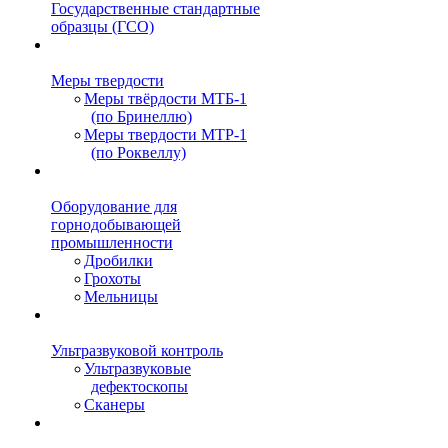
Государственные стандартные
образцы (ГСО)
Меры твердости
Меры твёрдости МТБ-1
(по Бринеллю)
Меры твердости МТР-1
(по Роквеллу)
Оборудование для
горнодобывающей
промышленности
Дробилки
Грохоты
Мельницы
Ультразвуковой контроль
Ультразвуковые
дефектоскопы
Сканеры