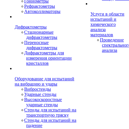
Гониометры
Рефрактометры
Автоколлиматоры
Услуги в области
испытаний и
химического
Дифрактометры
анализа
Стационарные
материалов
дифрактометры
Проведение
Переносные
спектральног
дифрактометры
анализа
Дифрактометры для
измерения ориентации
кристаллов
Оборудование для испытаний
на вибрацию и удары
Вибростенды
Ударные стенды
Высокоскоростные
ударные стенды
Стенды для испытаний на
транспортную тряску
Стенды для испытаний на
падение