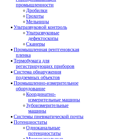
промышленности
Дробилки
Грохоты
Мельницы
Ультразвуковой контроль
Ультразвуковые
дефектоскопы
Сканеры
Промышленная рентгеновская
пленка
Термобумага для
регистрирующих приборов
Система обнаружения
подземных объектов
Промышленно-измерительное
оборудование
Координатно-
измерительные машины
Зубоизмерительные
машины
Системы пневматической почты
Потенциостаты
Одноканальные
потенциостаты
Многоканальные