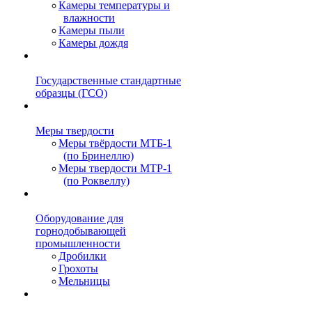
Камеры температуры и
влажности
Камеры пыли
Камеры дождя
Государственные стандартные
образцы (ГСО)
Меры твердости
Меры твёрдости МТБ-1
(по Бринеллю)
Меры твердости МТР-1
(по Роквеллу)
Оборудование для
горнодобывающей
промышленности
Дробилки
Грохоты
Мельницы