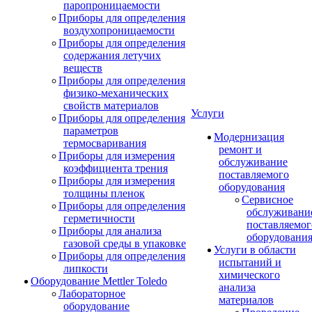
паропроницаемости
Приборы для определения
воздухопроницаемости
Приборы для определения
содержания летучих
веществ
Приборы для определения
физико-механических
свойств материалов
Услуги
Приборы для определения
параметров
Модернизация
термосваривания
ремонт и
Приборы для измерения
обслуживание
коэффициента трения
поставляемого
Приборы для измерения
оборудования
толщины пленок
Сервисное
Приборы для определения
обслуживани
герметичности
поставляемог
Приборы для анализа
оборудовани
газовой среды в упаковке
Услуги в области
Приборы для определения
испытаний и
липкости
химического
Оборудование Mettler Toledo
анализа
Лабораторное
материалов
оборудование