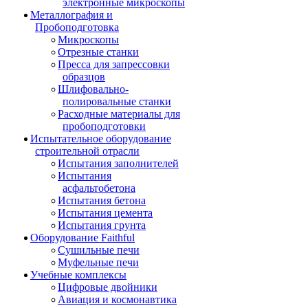
электронные микроскопы
Металлография и
Пробоподготовка
Микроскопы
Отрезные станки
Пресса для запрессовки
образцов
Шлифовально-
полировальные станки
Расходные материалы для
пробоподготовки
Испытательное оборудование
строительной отрасли
Испытания заполнителей
Испытания
асфальтобетона
Испытания бетона
Испытания цемента
Испытания грунта
Оборудование Faithful
Сушильные печи
Муфельные печи
Учебные комплексы
Цифровые двойники
Авиация и космонавтика