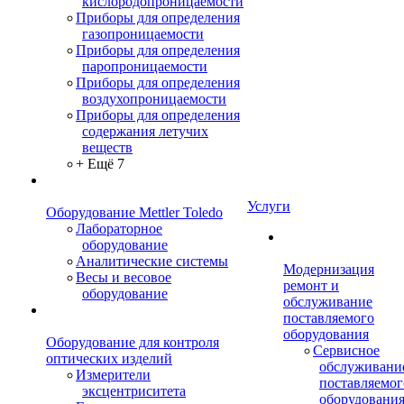
кислородопроницаемости
Приборы для определения
газопроницаемости
Приборы для определения
паропроницаемости
Приборы для определения
воздухопроницаемости
Приборы для определения
содержания летучих
веществ
+ Ещё 7
Услуги
Оборудование Mettler Toledo
Лабораторное
оборудование
Аналитические системы
Модернизация
Весы и весовое
ремонт и
оборудование
обслуживание
поставляемого
оборудования
Оборудование для контроля
Сервисное
оптических изделий
обслуживани
Измерители
поставляемог
эксцентриситета
оборудовани