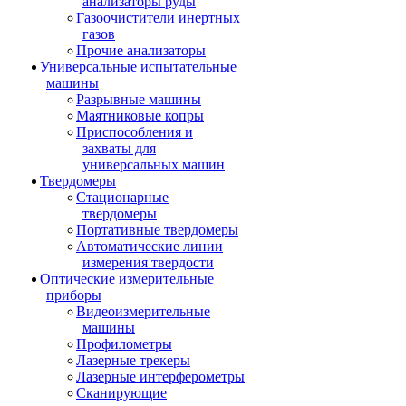
анализаторы руды
Газоочистители инертных
газов
Прочие анализаторы
Универсальные испытательные
машины
Разрывные машины
Маятниковые копры
Приспособления и
захваты для
универсальных машин
Твердомеры
Стационарные
твердомеры
Портативные твердомеры
Автоматические линии
измерения твердости
Оптические измерительные
приборы
Видеоизмерительные
машины
Профилометры
Лазерные трекеры
Лазерные интерферометры
Сканирующие