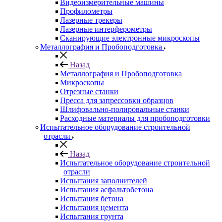
Видеоизмерительные машины
Профилометры
Лазерные трекеры
Лазерные интерферометры
Сканирующие электронные микроскопы
Металлография и Пробоподготовка
Назад
Металлография и Пробоподготовка
Микроскопы
Отрезные станки
Пресса для запрессовки образцов
Шлифовально-полировальные станки
Расходные материалы для пробоподготовки
Испытательное оборудование строительной
отрасли
Назад
Испытательное оборудование строительной
отрасли
Испытания заполнителей
Испытания асфальтобетона
Испытания бетона
Испытания цемента
Испытания грунта