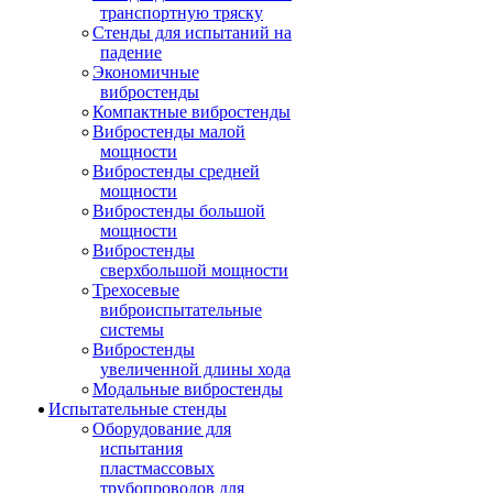
транспортную тряску
Стенды для испытаний на
падение
Экономичные
вибростенды
Компактные вибростенды
Вибростенды малой
мощности
Вибростенды средней
мощности
Вибростенды большой
мощности
Вибростенды
сверхбольшой мощности
Трехосевые
виброиспытательные
системы
Вибростенды
увеличенной длины хода
Модальные вибростенды
Испытательные стенды
Оборудование для
испытания
пластмассовых
трубопроводов для