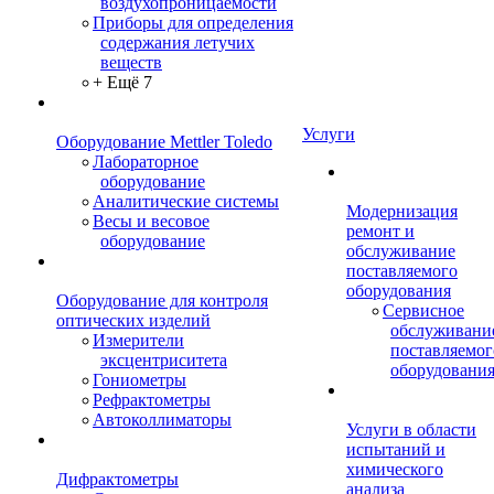
воздухопроницаемости
Приборы для определения
содержания летучих
веществ
+ Ещё 7
Услуги
Оборудование Mettler Toledo
Лабораторное
оборудование
Аналитические системы
Модернизация
Весы и весовое
ремонт и
оборудование
обслуживание
поставляемого
оборудования
Оборудование для контроля
Сервисное
оптических изделий
обслуживани
Измерители
поставляемог
эксцентриситета
оборудовани
Гониометры
Рефрактометры
Автоколлиматоры
Услуги в области
испытаний и
химического
Дифрактометры
анализа