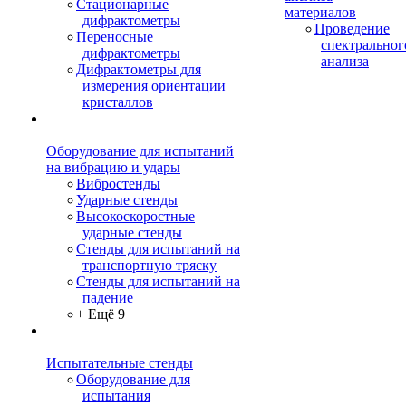
Стационарные
материалов
дифрактометры
Проведение
Переносные
спектральног
дифрактометры
анализа
Дифрактометры для
измерения ориентации
кристаллов
Оборудование для испытаний
на вибрацию и удары
Вибростенды
Ударные стенды
Высокоскоростные
ударные стенды
Стенды для испытаний на
транспортную тряску
Стенды для испытаний на
падение
+ Ещё 9
Испытательные стенды
Оборудование для
испытания