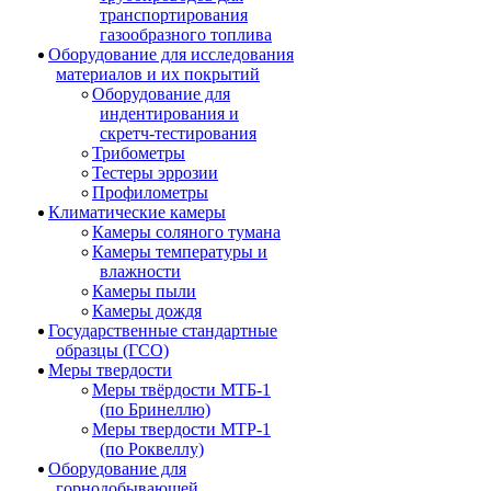
транспортирования
газообразного топлива
Оборудование для исследования
материалов и их покрытий
Оборудование для
индентирования и
скретч-тестирования
Трибометры
Тестеры эррозии
Профилометры
Климатические камеры
Камеры соляного тумана
Камеры температуры и
влажности
Камеры пыли
Камеры дождя
Государственные стандартные
образцы (ГСО)
Меры твердости
Меры твёрдости МТБ-1
(по Бринеллю)
Меры твердости МТР-1
(по Роквеллу)
Оборудование для
горнодобывающей