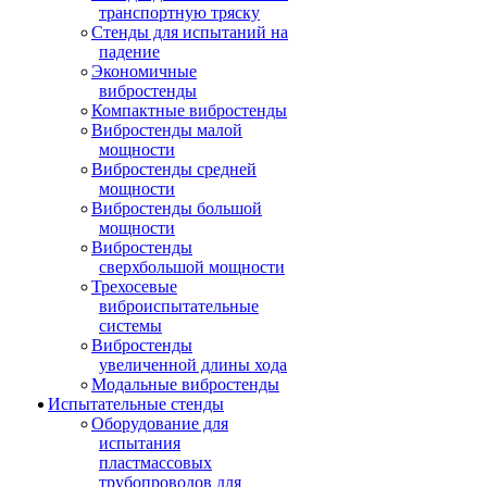
транспортную тряску
Стенды для испытаний на
падение
Экономичные
вибростенды
Компактные вибростенды
Вибростенды малой
мощности
Вибростенды средней
мощности
Вибростенды большой
мощности
Вибростенды
сверхбольшой мощности
Трехосевые
виброиспытательные
системы
Вибростенды
увеличенной длины хода
Модальные вибростенды
Испытательные стенды
Оборудование для
испытания
пластмассовых
трубопроводов для