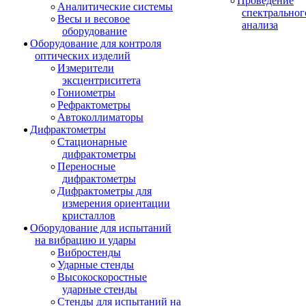
Проведение
Аналитические системы
спектральног
Весы и весовое
анализа
оборудование
Оборудование для контроля
оптических изделий
Измерители
эксцентриситета
Гониометры
Рефрактометры
Автоколлиматоры
Дифрактометры
Стационарные
дифрактометры
Переносные
дифрактометры
Дифрактометры для
измерения ориентации
кристаллов
Оборудование для испытаний
на вибрацию и удары
Вибростенды
Ударные стенды
Высокоскоростные
ударные стенды
Стенды для испытаний на