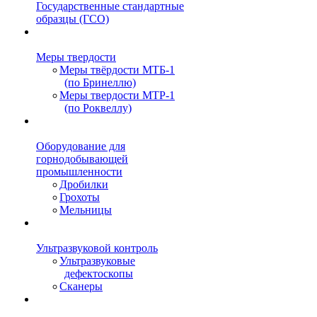
Государственные стандартные
образцы (ГСО)
Меры твердости
Меры твёрдости МТБ-1
(по Бринеллю)
Меры твердости МТР-1
(по Роквеллу)
Оборудование для
горнодобывающей
промышленности
Дробилки
Грохоты
Мельницы
Ультразвуковой контроль
Ультразвуковые
дефектоскопы
Сканеры