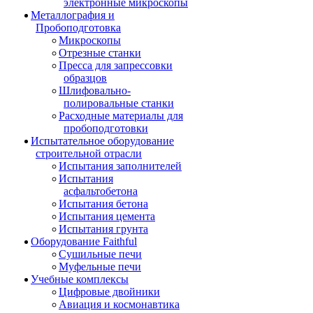
электронные микроскопы
Металлография и
Пробоподготовка
Микроскопы
Отрезные станки
Пресса для запрессовки
образцов
Шлифовально-
полировальные станки
Расходные материалы для
пробоподготовки
Испытательное оборудование
строительной отрасли
Испытания заполнителей
Испытания
асфальтобетона
Испытания бетона
Испытания цемента
Испытания грунта
Оборудование Faithful
Сушильные печи
Муфельные печи
Учебные комплексы
Цифровые двойники
Авиация и космонавтика