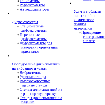
Гониометры
Рефрактометры
Автоколлиматоры
Услуги в области
испытаний и
химического
Дифрактометры
анализа
Стационарные
материалов
дифрактометры
Проведение
Переносные
спектральног
дифрактометры
анализа
Дифрактометры для
измерения ориентации
кристаллов
Оборудование для испытаний
на вибрацию и удары
Вибростенды
Ударные стенды
Высокоскоростные
ударные стенды
Стенды для испытаний на
транспортную тряску
Стенды для испытаний на
падение