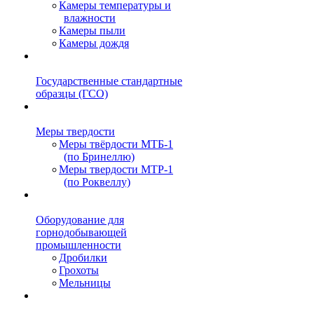
Камеры температуры и
влажности
Камеры пыли
Камеры дождя
Государственные стандартные
образцы (ГСО)
Меры твердости
Меры твёрдости МТБ-1
(по Бринеллю)
Меры твердости МТР-1
(по Роквеллу)
Оборудование для
горнодобывающей
промышленности
Дробилки
Грохоты
Мельницы