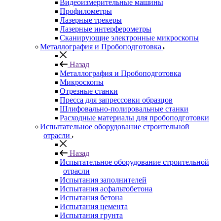
Видеоизмерительные машины
Профилометры
Лазерные трекеры
Лазерные интерферометры
Сканирующие электронные микроскопы
Металлография и Пробоподготовка
Назад
Металлография и Пробоподготовка
Микроскопы
Отрезные станки
Пресса для запрессовки образцов
Шлифовально-полировальные станки
Расходные материалы для пробоподготовки
Испытательное оборудование строительной
отрасли
Назад
Испытательное оборудование строительной
отрасли
Испытания заполнителей
Испытания асфальтобетона
Испытания бетона
Испытания цемента
Испытания грунта