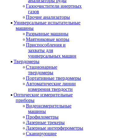
анализаторы руды
Газоочистители инертных
газов
Прочие анализаторы
Универсальные испытательные
машины
Разрывные машины
Маятниковые копры
Приспособления и
захваты для
универсальных машин
Твердомеры
Стационарные
твердомеры
Портативные твердомеры
Автоматические линии
измерения твердости
Оптические измерительные
приборы
Видеоизмерительные
машины
Профилометры
Лазерные трекеры
Лазерные интерферометры
Сканирующие