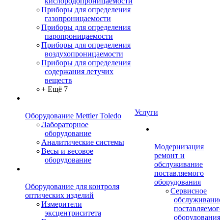
кислородопроницаемости
Приборы для определения
газопроницаемости
Приборы для определения
паропроницаемости
Приборы для определения
воздухопроницаемости
Приборы для определения
содержания летучих
веществ
+ Ещё 7
Услуги
Оборудование Mettler Toledo
Лабораторное
оборудование
Аналитические системы
Модернизация
Весы и весовое
ремонт и
оборудование
обслуживание
поставляемого
оборудования
Оборудование для контроля
Сервисное
оптических изделий
обслуживани
Измерители
поставляемог
эксцентриситета
оборудовани