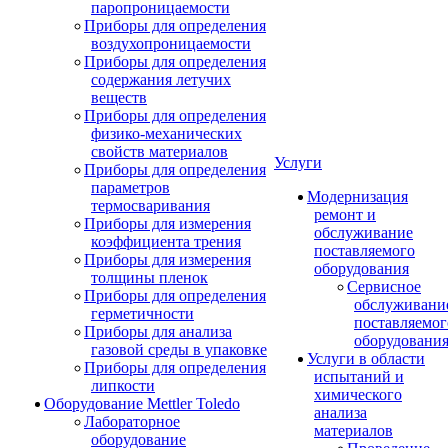
паропроницаемости
Приборы для определения
воздухопроницаемости
Приборы для определения
содержания летучих
веществ
Приборы для определения
физико-механических
свойств материалов
Услуги
Приборы для определения
параметров
Модернизация
термосваривания
ремонт и
Приборы для измерения
обслуживание
коэффициента трения
поставляемого
Приборы для измерения
оборудования
толщины пленок
Сервисное
Приборы для определения
обслуживани
герметичности
поставляемог
Приборы для анализа
оборудовани
газовой среды в упаковке
Услуги в области
Приборы для определения
испытаний и
липкости
химического
Оборудование Mettler Toledo
анализа
Лабораторное
материалов
оборудование