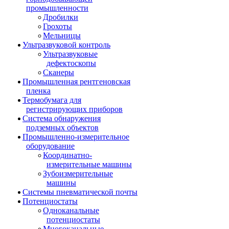
промышленности
Дробилки
Грохоты
Мельницы
Ультразвуковой контроль
Ультразвуковые
дефектоскопы
Сканеры
Промышленная рентгеновская
пленка
Термобумага для
регистрирующих приборов
Система обнаружения
подземных объектов
Промышленно-измерительное
оборудование
Координатно-
измерительные машины
Зубоизмерительные
машины
Системы пневматической почты
Потенциостаты
Одноканальные
потенциостаты
Многоканальные