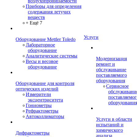
воздухопроницаемости
Приборы для определения
содержания летучих
веществ
+ Ещё 7
Услуги
Оборудование Mettler Toledo
Лабораторное
оборудование
Аналитические системы
Модернизация
Весы и весовое
ремонт и
оборудование
обслуживание
поставляемого
оборудования
Оборудование для контроля
Сервисное
оптических изделий
обслуживани
Измерители
поставляемог
эксцентриситета
оборудовани
Гониометры
Рефрактометры
Автоколлиматоры
Услуги в области
испытаний и
химического
Дифрактометры
анализа