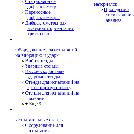
Стационарные
материалов
дифрактометры
Проведение
Переносные
спектральног
дифрактометры
анализа
Дифрактометры для
измерения ориентации
кристаллов
Оборудование для испытаний
на вибрацию и удары
Вибростенды
Ударные стенды
Высокоскоростные
ударные стенды
Стенды для испытаний на
транспортную тряску
Стенды для испытаний на
падение
+ Ещё 9
Испытательные стенды
Оборудование для
испытания