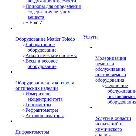
воздухопроницаемости
Приборы для определения
содержания летучих
веществ
+ Ещё 7
Услуги
Оборудование Mettler Toledo
Лабораторное
оборудование
Аналитические системы
Модернизация
Весы и весовое
ремонт и
оборудование
обслуживание
поставляемого
оборудования
Оборудование для контроля
Сервисное
оптических изделий
обслуживани
Измерители
поставляемог
эксцентриситета
оборудовани
Гониометры
Рефрактометры
Автоколлиматоры
Услуги в области
испытаний и
химического
Дифрактометры
анализа