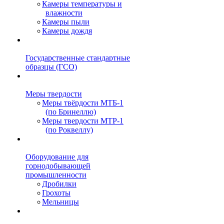
Камеры температуры и
влажности
Камеры пыли
Камеры дождя
Государственные стандартные
образцы (ГСО)
Меры твердости
Меры твёрдости МТБ-1
(по Бринеллю)
Меры твердости МТР-1
(по Роквеллу)
Оборудование для
горнодобывающей
промышленности
Дробилки
Грохоты
Мельницы