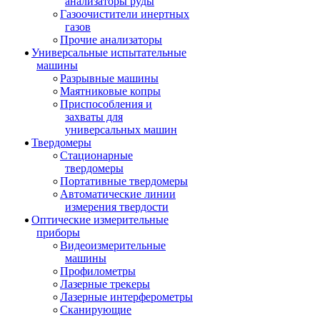
анализаторы руды
Газоочистители инертных
газов
Прочие анализаторы
Универсальные испытательные
машины
Разрывные машины
Маятниковые копры
Приспособления и
захваты для
универсальных машин
Твердомеры
Стационарные
твердомеры
Портативные твердомеры
Автоматические линии
измерения твердости
Оптические измерительные
приборы
Видеоизмерительные
машины
Профилометры
Лазерные трекеры
Лазерные интерферометры
Сканирующие