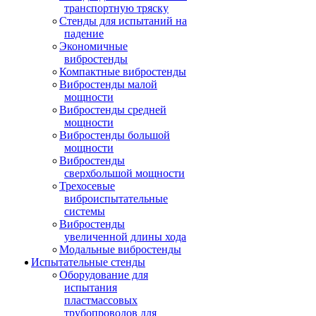
транспортную тряску
Стенды для испытаний на
падение
Экономичные
вибростенды
Компактные вибростенды
Вибростенды малой
мощности
Вибростенды средней
мощности
Вибростенды большой
мощности
Вибростенды
сверхбольшой мощности
Трехосевые
виброиспытательные
системы
Вибростенды
увеличенной длины хода
Модальные вибростенды
Испытательные стенды
Оборудование для
испытания
пластмассовых
трубопроводов для