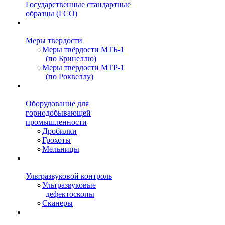
Государственные стандартные
образцы (ГСО)
Меры твердости
Меры твёрдости МТБ-1
(по Бринеллю)
Меры твердости МТР-1
(по Роквеллу)
Оборудование для
горнодобывающей
промышленности
Дробилки
Грохоты
Мельницы
Ультразвуковой контроль
Ультразвуковые
дефектоскопы
Сканеры