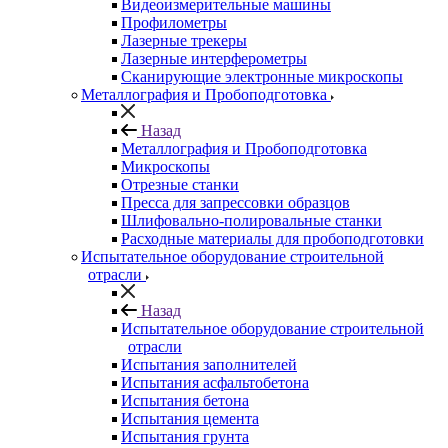
Видеоизмерительные машины
Профилометры
Лазерные трекеры
Лазерные интерферометры
Сканирующие электронные микроскопы
Металлография и Пробоподготовка
Назад
Металлография и Пробоподготовка
Микроскопы
Отрезные станки
Пресса для запрессовки образцов
Шлифовально-полировальные станки
Расходные материалы для пробоподготовки
Испытательное оборудование строительной
отрасли
Назад
Испытательное оборудование строительной
отрасли
Испытания заполнителей
Испытания асфальтобетона
Испытания бетона
Испытания цемента
Испытания грунта