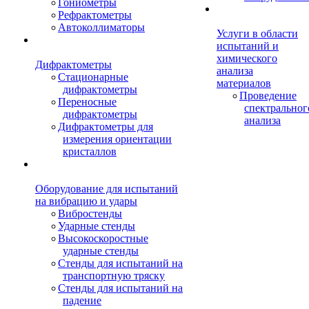
Гониометры
Рефрактометры
Автоколлиматоры
Услуги в области
испытаний и
химического
Дифрактометры
анализа
Стационарные
материалов
дифрактометры
Проведение
Переносные
спектральног
дифрактометры
анализа
Дифрактометры для
измерения ориентации
кристаллов
Оборудование для испытаний
на вибрацию и удары
Вибростенды
Ударные стенды
Высокоскоростные
ударные стенды
Стенды для испытаний на
транспортную тряску
Стенды для испытаний на
падение