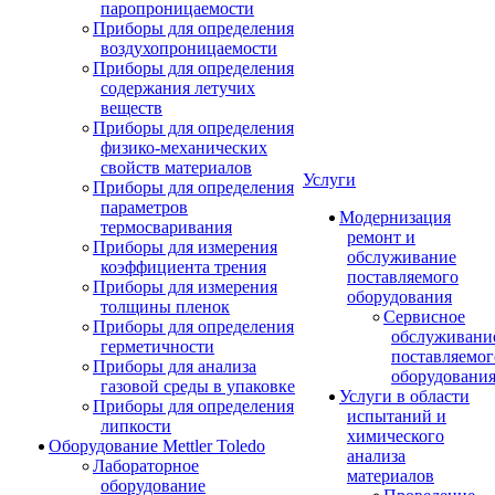
паропроницаемости
Приборы для определения
воздухопроницаемости
Приборы для определения
содержания летучих
веществ
Приборы для определения
физико-механических
свойств материалов
Услуги
Приборы для определения
параметров
Модернизация
термосваривания
ремонт и
Приборы для измерения
обслуживание
коэффициента трения
поставляемого
Приборы для измерения
оборудования
толщины пленок
Сервисное
Приборы для определения
обслуживани
герметичности
поставляемог
Приборы для анализа
оборудовани
газовой среды в упаковке
Услуги в области
Приборы для определения
испытаний и
липкости
химического
Оборудование Mettler Toledo
анализа
Лабораторное
материалов
оборудование