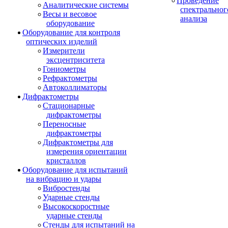
Проведение
Аналитические системы
спектральног
Весы и весовое
анализа
оборудование
Оборудование для контроля
оптических изделий
Измерители
эксцентриситета
Гониометры
Рефрактометры
Автоколлиматоры
Дифрактометры
Стационарные
дифрактометры
Переносные
дифрактометры
Дифрактометры для
измерения ориентации
кристаллов
Оборудование для испытаний
на вибрацию и удары
Вибростенды
Ударные стенды
Высокоскоростные
ударные стенды
Стенды для испытаний на