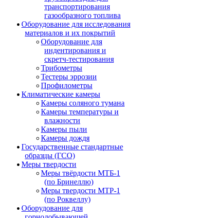
транспортирования
газообразного топлива
Оборудование для исследования
материалов и их покрытий
Оборудование для
индентирования и
скретч-тестирования
Трибометры
Тестеры эррозии
Профилометры
Климатические камеры
Камеры соляного тумана
Камеры температуры и
влажности
Камеры пыли
Камеры дождя
Государственные стандартные
образцы (ГСО)
Меры твердости
Меры твёрдости МТБ-1
(по Бринеллю)
Меры твердости МТР-1
(по Роквеллу)
Оборудование для
горнодобывающей