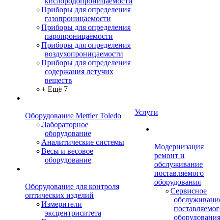
кислородопроницаемости
Приборы для определения
газопроницаемости
Приборы для определения
паропроницаемости
Приборы для определения
воздухопроницаемости
Приборы для определения
содержания летучих
веществ
+ Ещё 7
Услуги
Оборудование Mettler Toledo
Лабораторное
оборудование
Аналитические системы
Модернизация
Весы и весовое
ремонт и
оборудование
обслуживание
поставляемого
оборудования
Оборудование для контроля
Сервисное
оптических изделий
обслуживани
Измерители
поставляемог
эксцентриситета
оборудовани