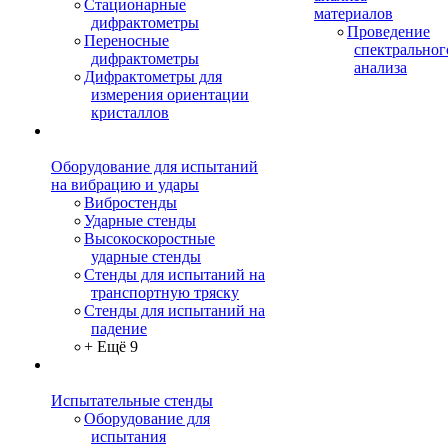
Стационарные
материалов
дифрактометры
Проведение
Переносные
спектральног
дифрактометры
анализа
Дифрактометры для
измерения ориентации
кристаллов
Оборудование для испытаний
на вибрацию и удары
Вибростенды
Ударные стенды
Высокоскоростные
ударные стенды
Стенды для испытаний на
транспортную тряску
Стенды для испытаний на
падение
+ Ещё 9
Испытательные стенды
Оборудование для
испытания