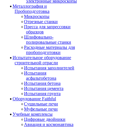
электронные микроскопы
Металлография и
Пробоподготовка
Микроскопы
Отрезные станки
Пресса для запрессовки
образцов
Шлифовально-
полировальные станки
Расходные материалы для
пробоподготовки
Испытательное оборудование
строительной отрасли
Испытания заполнителей
Испытания
асфальтобетона
Испытания бетона
Испытания цемента
Испытания грунта
Оборудование Faithful
Сушильные печи
Муфельные печи
Учебные комплексы
Цифровые двойники
Авиация и космонавтика