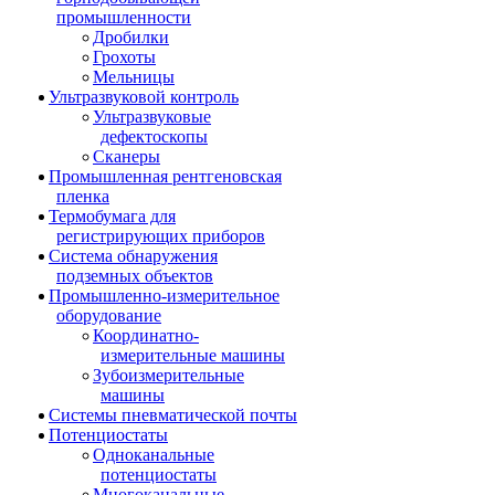
промышленности
Дробилки
Грохоты
Мельницы
Ультразвуковой контроль
Ультразвуковые
дефектоскопы
Сканеры
Промышленная рентгеновская
пленка
Термобумага для
регистрирующих приборов
Система обнаружения
подземных объектов
Промышленно-измерительное
оборудование
Координатно-
измерительные машины
Зубоизмерительные
машины
Системы пневматической почты
Потенциостаты
Одноканальные
потенциостаты
Многоканальные