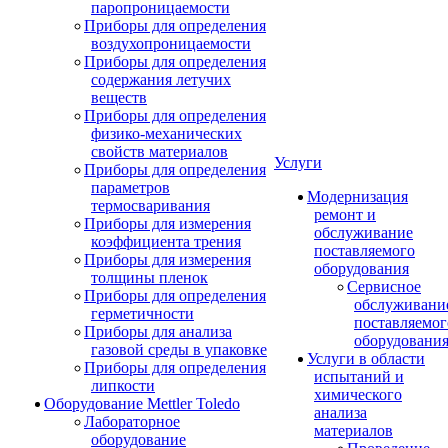
паропроницаемости
Приборы для определения
воздухопроницаемости
Приборы для определения
содержания летучих
веществ
Приборы для определения
физико-механических
свойств материалов
Услуги
Приборы для определения
параметров
Модернизация
термосваривания
ремонт и
Приборы для измерения
обслуживание
коэффициента трения
поставляемого
Приборы для измерения
оборудования
толщины пленок
Сервисное
Приборы для определения
обслуживани
герметичности
поставляемог
Приборы для анализа
оборудовани
газовой среды в упаковке
Услуги в области
Приборы для определения
испытаний и
липкости
химического
Оборудование Mettler Toledo
анализа
Лабораторное
материалов
оборудование