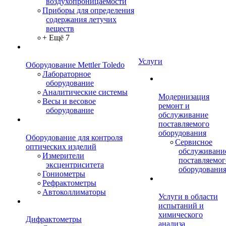
воздухопроницаемости
Приборы для определения
содержания летучих
веществ
+ Ещё 7
Услуги
Оборудование Mettler Toledo
Лабораторное
оборудование
Аналитические системы
Модернизация
Весы и весовое
ремонт и
оборудование
обслуживание
поставляемого
оборудования
Оборудование для контроля
Сервисное
оптических изделий
обслуживани
Измерители
поставляемог
эксцентриситета
оборудовани
Гониометры
Рефрактометры
Автоколлиматоры
Услуги в области
испытаний и
химического
Дифрактометры
анализа