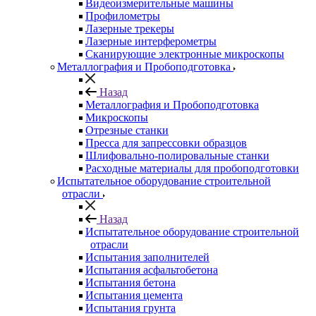
Видеоизмерительные машины
Профилометры
Лазерные трекеры
Лазерные интерферометры
Сканирующие электронные микроскопы
Металлография и Пробоподготовка
Назад
Металлография и Пробоподготовка
Микроскопы
Отрезные станки
Пресса для запрессовки образцов
Шлифовально-полировальные станки
Расходные материалы для пробоподготовки
Испытательное оборудование строительной
отрасли
Назад
Испытательное оборудование строительной
отрасли
Испытания заполнителей
Испытания асфальтобетона
Испытания бетона
Испытания цемента
Испытания грунта