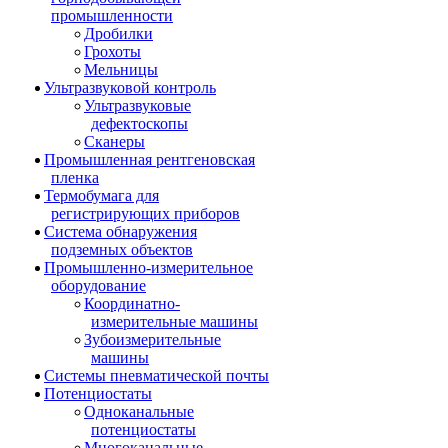
промышленности
Дробилки
Грохоты
Мельницы
Ультразвуковой контроль
Ультразвуковые
дефектоскопы
Сканеры
Промышленная рентгеновская
пленка
Термобумага для
регистрирующих приборов
Система обнаружения
подземных объектов
Промышленно-измерительное
оборудование
Координатно-
измерительные машины
Зубоизмерительные
машины
Системы пневматической почты
Потенциостаты
Одноканальные
потенциостаты
Многоканальные