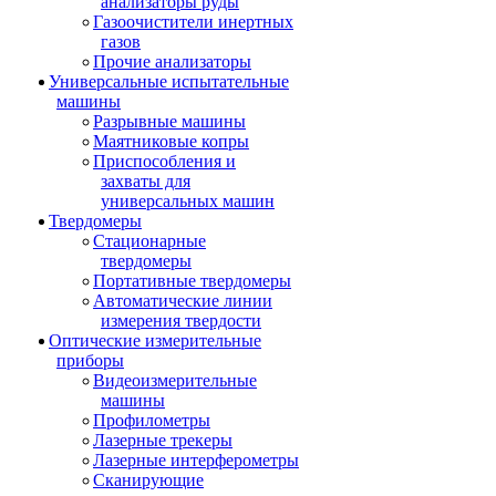
анализаторы руды
Газоочистители инертных
газов
Прочие анализаторы
Универсальные испытательные
машины
Разрывные машины
Маятниковые копры
Приспособления и
захваты для
универсальных машин
Твердомеры
Стационарные
твердомеры
Портативные твердомеры
Автоматические линии
измерения твердости
Оптические измерительные
приборы
Видеоизмерительные
машины
Профилометры
Лазерные трекеры
Лазерные интерферометры
Сканирующие