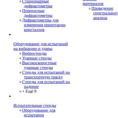
Стационарные
материалов
дифрактометры
Проведение
Переносные
спектральног
дифрактометры
анализа
Дифрактометры для
измерения ориентации
кристаллов
Оборудование для испытаний
на вибрацию и удары
Вибростенды
Ударные стенды
Высокоскоростные
ударные стенды
Стенды для испытаний на
транспортную тряску
Стенды для испытаний на
падение
+ Ещё 9
Испытательные стенды
Оборудование для
испытания