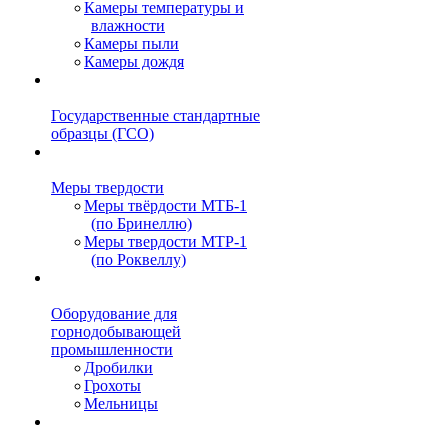
Камеры температуры и
влажности
Камеры пыли
Камеры дождя
Государственные стандартные
образцы (ГСО)
Меры твердости
Меры твёрдости МТБ-1
(по Бринеллю)
Меры твердости МТР-1
(по Роквеллу)
Оборудование для
горнодобывающей
промышленности
Дробилки
Грохоты
Мельницы