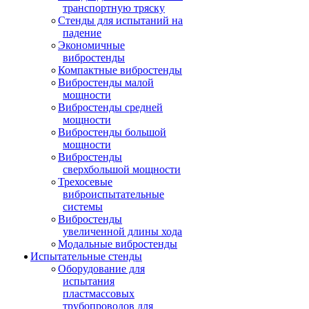
транспортную тряску
Стенды для испытаний на
падение
Экономичные
вибростенды
Компактные вибростенды
Вибростенды малой
мощности
Вибростенды средней
мощности
Вибростенды большой
мощности
Вибростенды
сверхбольшой мощности
Трехосевые
виброиспытательные
системы
Вибростенды
увеличенной длины хода
Модальные вибростенды
Испытательные стенды
Оборудование для
испытания
пластмассовых
трубопроводов для