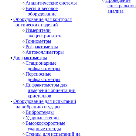
Проведение
Аналитические системы
спектральног
Весы и весовое
анализа
оборудование
Оборудование для контроля
оптических изделий
Измерители
эксцентриситета
Гониометры
Рефрактометры
Автоколлиматоры
Дифрактометры
Стационарные
дифрактометры
Переносные
дифрактометры
Дифрактометры для
измерения ориентации
кристаллов
Оборудование для испытаний
на вибрацию и удары
Вибростенды
Ударные стенды
Высокоскоростные
ударные стенды
Стенды для испытаний на