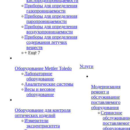
кислородопроницаемости
Приборы для определения
газопроницаемости
Приборы для определения
паропроницаемости
Приборы для определения
воздухопроницаемости
Приборы для определения
содержания летучих
веществ
+ Ещё 7
Услуги
Оборудование Mettler Toledo
Лабораторное
оборудование
Аналитические системы
Модернизация
Весы и весовое
ремонт и
оборудование
обслуживание
поставляемого
оборудования
Оборудование для контроля
Сервисное
оптических изделий
обслуживани
Измерители
поставляемог
эксцентриситета
оборудовани