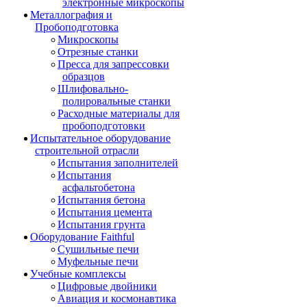
электронные микроскопы
Металлография и
Пробоподготовка
Микроскопы
Отрезные станки
Пресса для запрессовки
образцов
Шлифовально-
полировальные станки
Расходные материалы для
пробоподготовки
Испытательное оборудование
строительной отрасли
Испытания заполнителей
Испытания
асфальтобетона
Испытания бетона
Испытания цемента
Испытания грунта
Оборудование Faithful
Сушильные печи
Муфельные печи
Учебные комплексы
Цифровые двойники
Авиация и космонавтика