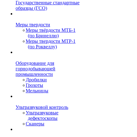
Государственные стандартные
образцы (ГСО)
Меры твердости
Меры твёрдости МТБ-1
(по Бринеллю)
Меры твердости МТР-1
(по Роквеллу)
Оборудование для
горнодобывающей
промышленности
Дробилки
Грохоты
Мельницы
Ультразвуковой контроль
Ультразвуковые
дефектоскопы
Сканеры