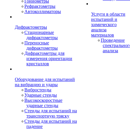
Гониометры
Рефрактометры
Автоколлиматоры
Услуги в области
испытаний и
химического
Дифрактометры
анализа
Стационарные
материалов
дифрактометры
Проведение
Переносные
спектральног
дифрактометры
анализа
Дифрактометры для
измерения ориентации
кристаллов
Оборудование для испытаний
на вибрацию и удары
Вибростенды
Ударные стенды
Высокоскоростные
ударные стенды
Стенды для испытаний на
транспортную тряску
Стенды для испытаний на
падение