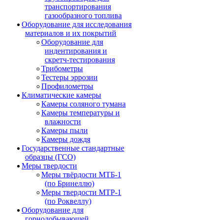
транспортирования
газообразного топлива
Оборудование для исследования
материалов и их покрытий
Оборудование для
индентирования и
скретч-тестирования
Трибометры
Тестеры эррозии
Профилометры
Климатические камеры
Камеры соляного тумана
Камеры температуры и
влажности
Камеры пыли
Камеры дождя
Государственные стандартные
образцы (ГСО)
Меры твердости
Меры твёрдости МТБ-1
(по Бринеллю)
Меры твердости МТР-1
(по Роквеллу)
Оборудование для
горнодобывающей