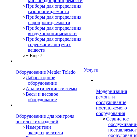
кислородопроницаемости
Приборы для определения
газопроницаемости
Приборы для определения
паропроницаемости
Приборы для определения
воздухопроницаемости
Приборы для определения
содержания летучих
веществ
+ Ещё 7
Услуги
Оборудование Mettler Toledo
Лабораторное
оборудование
Аналитические системы
Модернизация
Весы и весовое
ремонт и
оборудование
обслуживание
поставляемого
оборудования
Оборудование для контроля
Сервисное
оптических изделий
обслуживани
Измерители
поставляемог
эксцентриситета
оборудовани