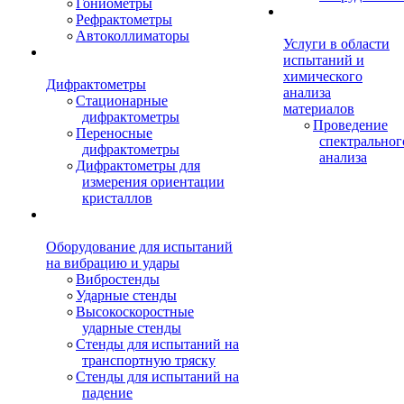
Гониометры
Рефрактометры
Автоколлиматоры
Услуги в области
испытаний и
химического
Дифрактометры
анализа
Стационарные
материалов
дифрактометры
Проведение
Переносные
спектральног
дифрактометры
анализа
Дифрактометры для
измерения ориентации
кристаллов
Оборудование для испытаний
на вибрацию и удары
Вибростенды
Ударные стенды
Высокоскоростные
ударные стенды
Стенды для испытаний на
транспортную тряску
Стенды для испытаний на
падение