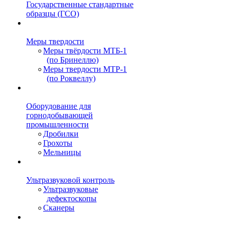
Государственные стандартные
образцы (ГСО)
Меры твердости
Меры твёрдости МТБ-1
(по Бринеллю)
Меры твердости МТР-1
(по Роквеллу)
Оборудование для
горнодобывающей
промышленности
Дробилки
Грохоты
Мельницы
Ультразвуковой контроль
Ультразвуковые
дефектоскопы
Сканеры