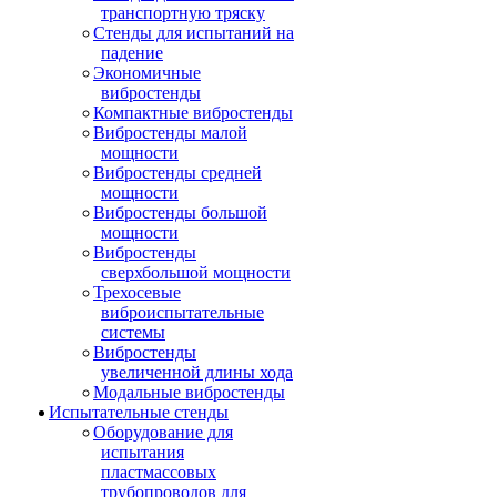
транспортную тряску
Стенды для испытаний на
падение
Экономичные
вибростенды
Компактные вибростенды
Вибростенды малой
мощности
Вибростенды средней
мощности
Вибростенды большой
мощности
Вибростенды
сверхбольшой мощности
Трехосевые
виброиспытательные
системы
Вибростенды
увеличенной длины хода
Модальные вибростенды
Испытательные стенды
Оборудование для
испытания
пластмассовых
трубопроводов для