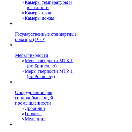
Камеры температуры и
влажности
Камеры пыли
Камеры дождя
Государственные стандартные
образцы (ГСО)
Меры твердости
Меры твёрдости МТБ-1
(по Бринеллю)
Меры твердости МТР-1
(по Роквеллу)
Оборудование для
горнодобывающей
промышленности
Дробилки
Грохоты
Мельницы