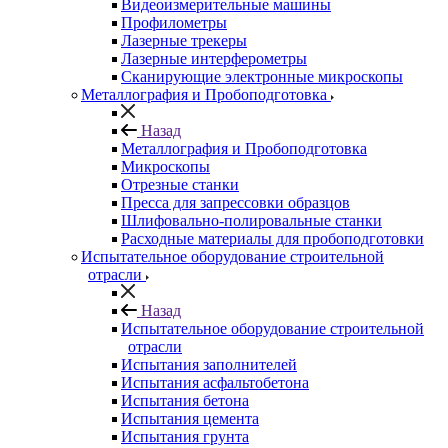
Видеоизмерительные машины
Профилометры
Лазерные трекеры
Лазерные интерферометры
Сканирующие электронные микроскопы
Металлография и Пробоподготовка
Назад
Металлография и Пробоподготовка
Микроскопы
Отрезные станки
Пресса для запрессовки образцов
Шлифовально-полировальные станки
Расходные материалы для пробоподготовки
Испытательное оборудование строительной
отрасли
Назад
Испытательное оборудование строительной
отрасли
Испытания заполнителей
Испытания асфальтобетона
Испытания бетона
Испытания цемента
Испытания грунта