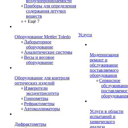
воздухопроницаемости
Приборы для определения
содержания летучих
веществ
+ Ещё 7
Услуги
Оборудование Mettler Toledo
Лабораторное
оборудование
Аналитические системы
Модернизация
Весы и весовое
ремонт и
оборудование
обслуживание
поставляемого
оборудования
Оборудование для контроля
Сервисное
оптических изделий
обслуживани
Измерители
поставляемог
эксцентриситета
оборудовани
Гониометры
Рефрактометры
Автоколлиматоры
Услуги в области
испытаний и
химического
Дифрактометры
анализа