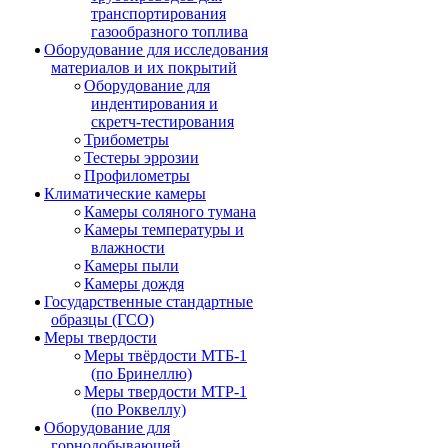
транспортирования
газообразного топлива
Оборудование для исследования
материалов и их покрытий
Оборудование для
индентирования и
скретч-тестирования
Трибометры
Тестеры эррозии
Профилометры
Климатические камеры
Камеры соляного тумана
Камеры температуры и
влажности
Камеры пыли
Камеры дождя
Государственные стандартные
образцы (ГСО)
Меры твердости
Меры твёрдости МТБ-1
(по Бринеллю)
Меры твердости МТР-1
(по Роквеллу)
Оборудование для
горнодобывающей