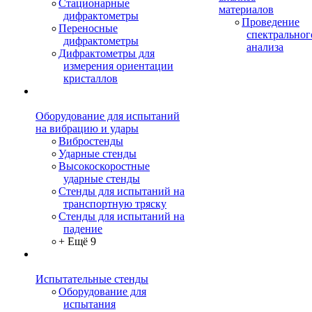
Стационарные
материалов
дифрактометры
Проведение
Переносные
спектральног
дифрактометры
анализа
Дифрактометры для
измерения ориентации
кристаллов
Оборудование для испытаний
на вибрацию и удары
Вибростенды
Ударные стенды
Высокоскоростные
ударные стенды
Стенды для испытаний на
транспортную тряску
Стенды для испытаний на
падение
+ Ещё 9
Испытательные стенды
Оборудование для
испытания