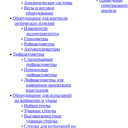
Проведение
Аналитические системы
спектральног
Весы и весовое
анализа
оборудование
Оборудование для контроля
оптических изделий
Измерители
эксцентриситета
Гониометры
Рефрактометры
Автоколлиматоры
Дифрактометры
Стационарные
дифрактометры
Переносные
дифрактометры
Дифрактометры для
измерения ориентации
кристаллов
Оборудование для испытаний
на вибрацию и удары
Вибростенды
Ударные стенды
Высокоскоростные
ударные стенды
Стенды для испытаний на