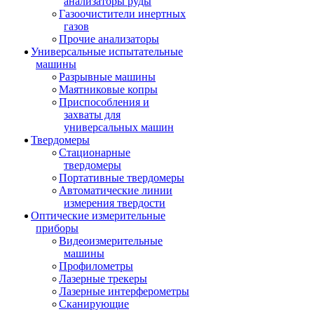
анализаторы руды
Газоочистители инертных
газов
Прочие анализаторы
Универсальные испытательные
машины
Разрывные машины
Маятниковые копры
Приспособления и
захваты для
универсальных машин
Твердомеры
Стационарные
твердомеры
Портативные твердомеры
Автоматические линии
измерения твердости
Оптические измерительные
приборы
Видеоизмерительные
машины
Профилометры
Лазерные трекеры
Лазерные интерферометры
Сканирующие