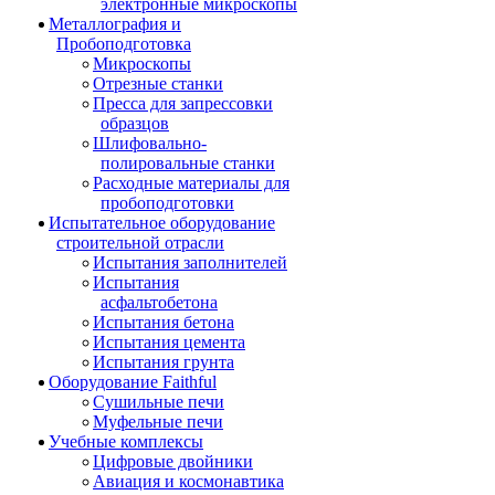
электронные микроскопы
Металлография и
Пробоподготовка
Микроскопы
Отрезные станки
Пресса для запрессовки
образцов
Шлифовально-
полировальные станки
Расходные материалы для
пробоподготовки
Испытательное оборудование
строительной отрасли
Испытания заполнителей
Испытания
асфальтобетона
Испытания бетона
Испытания цемента
Испытания грунта
Оборудование Faithful
Сушильные печи
Муфельные печи
Учебные комплексы
Цифровые двойники
Авиация и космонавтика