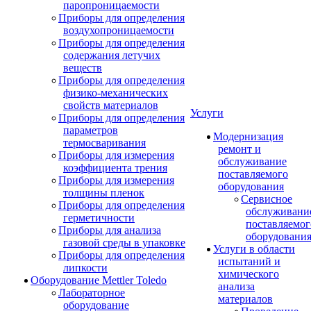
паропроницаемости
Приборы для определения
воздухопроницаемости
Приборы для определения
содержания летучих
веществ
Приборы для определения
физико-механических
свойств материалов
Услуги
Приборы для определения
параметров
Модернизация
термосваривания
ремонт и
Приборы для измерения
обслуживание
коэффициента трения
поставляемого
Приборы для измерения
оборудования
толщины пленок
Сервисное
Приборы для определения
обслуживани
герметичности
поставляемог
Приборы для анализа
оборудовани
газовой среды в упаковке
Услуги в области
Приборы для определения
испытаний и
липкости
химического
Оборудование Mettler Toledo
анализа
Лабораторное
материалов
оборудование