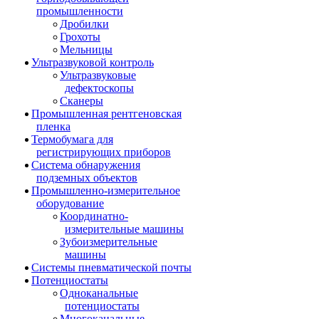
промышленности
Дробилки
Грохоты
Мельницы
Ультразвуковой контроль
Ультразвуковые
дефектоскопы
Сканеры
Промышленная рентгеновская
пленка
Термобумага для
регистрирующих приборов
Система обнаружения
подземных объектов
Промышленно-измерительное
оборудование
Координатно-
измерительные машины
Зубоизмерительные
машины
Системы пневматической почты
Потенциостаты
Одноканальные
потенциостаты
Многоканальные