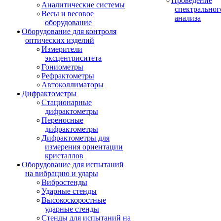
Проведение
Аналитические системы
спектральног
Весы и весовое
анализа
оборудование
Оборудование для контроля
оптических изделий
Измерители
эксцентриситета
Гониометры
Рефрактометры
Автоколлиматоры
Дифрактометры
Стационарные
дифрактометры
Переносные
дифрактометры
Дифрактометры для
измерения ориентации
кристаллов
Оборудование для испытаний
на вибрацию и удары
Вибростенды
Ударные стенды
Высокоскоростные
ударные стенды
Стенды для испытаний на