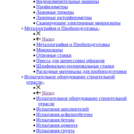
Видеоизмерительные машины
Профилометры
Лазерные трекеры
Лазерные интерферометры
Сканирующие электронные микроскопы
Металлография и Пробоподготовка
Назад
Металлография и Пробоподготовка
Микроскопы
Отрезные станки
Пресса для запрессовки образцов
Шлифовально-полировальные станки
Расходные материалы для пробоподготовки
Испытательное оборудование строительной
отрасли
Назад
Испытательное оборудование строительной
отрасли
Испытания заполнителей
Испытания асфальтобетона
Испытания бетона
Испытания цемента
Испытания грунта