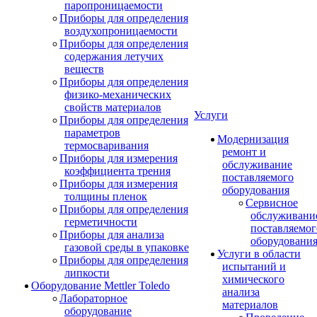
паропроницаемости
Приборы для определения
воздухопроницаемости
Приборы для определения
содержания летучих
веществ
Приборы для определения
физико-механических
свойств материалов
Услуги
Приборы для определения
параметров
Модернизация
термосваривания
ремонт и
Приборы для измерения
обслуживание
коэффициента трения
поставляемого
Приборы для измерения
оборудования
толщины пленок
Сервисное
Приборы для определения
обслуживани
герметичности
поставляемог
Приборы для анализа
оборудовани
газовой среды в упаковке
Услуги в области
Приборы для определения
испытаний и
липкости
химического
Оборудование Mettler Toledo
анализа
Лабораторное
материалов
оборудование