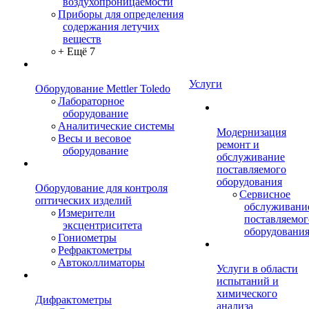
воздухопроницаемости
Приборы для определения
содержания летучих
веществ
+ Ещё 7
Услуги
Оборудование Mettler Toledo
Лабораторное
оборудование
Аналитические системы
Модернизация
Весы и весовое
ремонт и
оборудование
обслуживание
поставляемого
оборудования
Оборудование для контроля
Сервисное
оптических изделий
обслуживани
Измерители
поставляемог
эксцентриситета
оборудовани
Гониометры
Рефрактометры
Автоколлиматоры
Услуги в области
испытаний и
химического
Дифрактометры
анализа