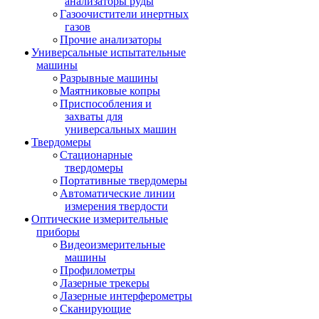
анализаторы руды
Газоочистители инертных
газов
Прочие анализаторы
Универсальные испытательные
машины
Разрывные машины
Маятниковые копры
Приспособления и
захваты для
универсальных машин
Твердомеры
Стационарные
твердомеры
Портативные твердомеры
Автоматические линии
измерения твердости
Оптические измерительные
приборы
Видеоизмерительные
машины
Профилометры
Лазерные трекеры
Лазерные интерферометры
Сканирующие