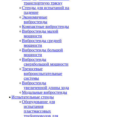
транспортную тряску
Стенды для испытаний на
падение
Экономичные
вибростенды
Компактные вибростенды
Вибростенды малой
мощности
Вибростенды средней
мощности
Вибростенды большой
мощности
Вибростенды
сверхбольшой мощности
Трехосевые
виброиспытательные
системы
Вибростенды
увеличенной длины хода
Модальные вибростенды
Испытательные стенды
Оборудование для
испытания
пластмассовых
трубопроводов для