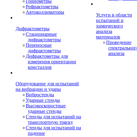
Гониометры
Рефрактометры
Автоколлиматоры
Услуги в области
испытаний и
химического
Дифрактометры
анализа
Стационарные
материалов
дифрактометры
Проведение
Переносные
спектральног
дифрактометры
анализа
Дифрактометры для
измерения ориентации
кристаллов
Оборудование для испытаний
на вибрацию и удары
Вибростенды
Ударные стенды
Высокоскоростные
ударные стенды
Стенды для испытаний на
транспортную тряску
Стенды для испытаний на
падение