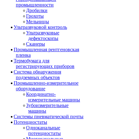
промышленности
Дробилки
Грохоты
Мельницы
Ультразвуковой контроль
Ультразвуковые
дефектоскопы
Сканеры
Промышленная рентгеновская
пленка
Термобумага для
регистрирующих приборов
Система обнаружения
подземных объектов
Промышленно-измерительное
оборудование
Координатно-
измерительные машины
Зубоизмерительные
машины
Системы пневматической почты
Потенциостаты
Одноканальные
потенциостаты
Многоканальные