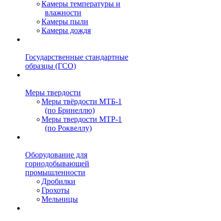
Камеры температуры и
влажности
Камеры пыли
Камеры дождя
Государственные стандартные
образцы (ГСО)
Меры твердости
Меры твёрдости МТБ-1
(по Бринеллю)
Меры твердости МТР-1
(по Роквеллу)
Оборудование для
горнодобывающей
промышленности
Дробилки
Грохоты
Мельницы