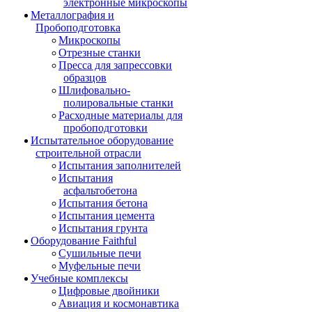
электронные микроскопы
Металлография и
Пробоподготовка
Микроскопы
Отрезные станки
Пресса для запрессовки
образцов
Шлифовально-
полировальные станки
Расходные материалы для
пробоподготовки
Испытательное оборудование
строительной отрасли
Испытания заполнителей
Испытания
асфальтобетона
Испытания бетона
Испытания цемента
Испытания грунта
Оборудование Faithful
Сушильные печи
Муфельные печи
Учебные комплексы
Цифровые двойники
Авиация и космонавтика