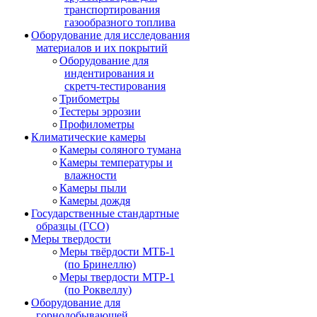
транспортирования
газообразного топлива
Оборудование для исследования
материалов и их покрытий
Оборудование для
индентирования и
скретч-тестирования
Трибометры
Тестеры эррозии
Профилометры
Климатические камеры
Камеры соляного тумана
Камеры температуры и
влажности
Камеры пыли
Камеры дождя
Государственные стандартные
образцы (ГСО)
Меры твердости
Меры твёрдости МТБ-1
(по Бринеллю)
Меры твердости МТР-1
(по Роквеллу)
Оборудование для
горнодобывающей