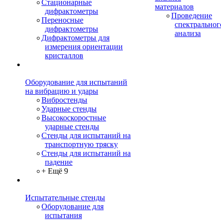
Стационарные
материалов
дифрактометры
Проведение
Переносные
спектральног
дифрактометры
анализа
Дифрактометры для
измерения ориентации
кристаллов
Оборудование для испытаний
на вибрацию и удары
Вибростенды
Ударные стенды
Высокоскоростные
ударные стенды
Стенды для испытаний на
транспортную тряску
Стенды для испытаний на
падение
+ Ещё 9
Испытательные стенды
Оборудование для
испытания