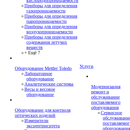
кислородопроницаемости
Приборы для определения
газопроницаемости
Приборы для определения
паропроницаемости
Приборы для определения
воздухопроницаемости
Приборы для определения
содержания летучих
веществ
+ Ещё 7
Услуги
Оборудование Mettler Toledo
Лабораторное
оборудование
Аналитические системы
Модернизация
Весы и весовое
ремонт и
оборудование
обслуживание
поставляемого
оборудования
Оборудование для контроля
Сервисное
оптических изделий
обслуживани
Измерители
поставляемог
эксцентриситета
оборудовани