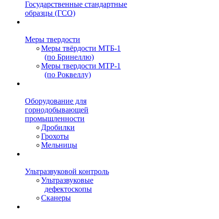
Государственные стандартные
образцы (ГСО)
Меры твердости
Меры твёрдости МТБ-1
(по Бринеллю)
Меры твердости МТР-1
(по Роквеллу)
Оборудование для
горнодобывающей
промышленности
Дробилки
Грохоты
Мельницы
Ультразвуковой контроль
Ультразвуковые
дефектоскопы
Сканеры