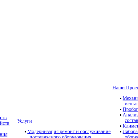
Наши Прое
и
Механи
испыт
Пробоп
Анализ
ств
соста
Услуги
ойств
Климат
Модернизация ремонт и обслуживание
Лабора
ания
поставляемого оборудования
обору