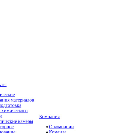
кты
ческие
ания материалов
одготовка
 химического
ва
Компания
ические камеры
торное
О компании
дование
Команда