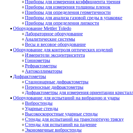
Приборы для измерения коэффициента трения
Приборы для измерения толщины пленок
Приборы для определения герметичности
Приборы для анализа газовой среды в упаковке
Приборы для определения липкости
Оборудование Mettler Toledo
Лабораторное оборудование
Аналитические системы
Весы и весовое оборудование
Оборудование для контроля оптических изделий
Измерители эксцентриситета
Гониометры
Рефрактометры
Автоколлиматоры
Дифрактометры
Стационарные дифрактометры
Переносные дифрактометры
Дифрактометры для измерения ориентации кристал
Оборудование для испытаний на вибрацию и удары
Вибростенды
Ударные стенды
Высокоскоростные ударные стенды
Стенды для испытаний на транспортную тряску
Стенды для испытаний на падение
Экономичные вибростенды