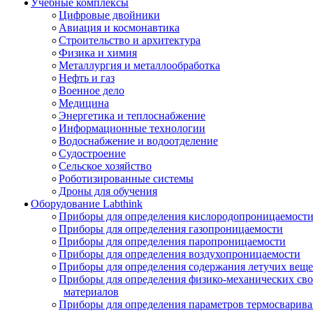
Учебные комплексы
Цифровые двойники
Авиация и космонавтика
Строительство и архитектура
Физика и химия
Металлургия и металлообработка
Нефть и газ
Военное дело
Медицина
Энергетика и теплоснабжение
Информационные технологии
Водоснабжение и водоотделение
Судостроение
Сельское хозяйство
Роботизированные системы
Дроны для обучения
Оборудование Labthink
Приборы для определения кислородопроницаемост
Приборы для определения газопроницаемости
Приборы для определения паропроницаемости
Приборы для определения воздухопроницаемости
Приборы для определения содержания летучих веще
Приборы для определения физико-механических св
материалов
Приборы для определения параметров термосварив