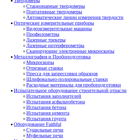
Твердомеры
Стационарные твердомеры
Портативные твердомеры
Автоматические линии измерения твердости
Оптические измерительные приборы
Видеоизмерительные машины
Профилометры
Лазерные трекеры
Лазерные интерферометры
Сканирующие электронные микроскопы
Металлография и Пробоподготовка
Микроскопы
Отрезные станки
Пресса для запрессовки образцов
Шлифовально-полировальные станки
Расходные материалы для пробоподготовки
Испытательное оборудование строительной отрасли
Испытания заполнителей
Испытания асфальтобетона
Испытания бетона
Испытания цемента
Испытания грунта
Оборудование Faithful
Сушильные печи
Муфельные печи