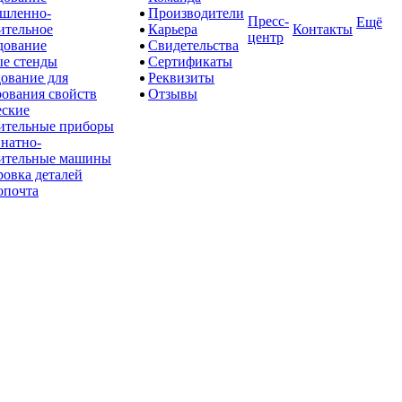
шленно-
Производители
Пресс-
Ещё
ительное
Карьера
Контакты
центр
дование
Свидетельства
е стенды
Сертификаты
ование для
Реквизиты
рования свойств
Отзывы
ские
ительные приборы
натно-
ительные машины
овка деталей
опочта