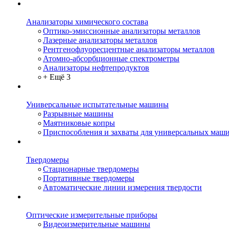
Анализаторы химического состава
Оптико-эмиссионные анализаторы металлов
Лазерные анализаторы металлов
Рентгенофлуоресцентные анализаторы металлов
Атомно-абсорбционные спектрометры
Анализаторы нефтепродуктов
+ Ещё 3
Универсальные испытательные машины
Разрывные машины
Маятниковые копры
Приспособления и захваты для универсальных маш
Твердомеры
Стационарные твердомеры
Портативные твердомеры
Автоматические линии измерения твердости
Оптические измерительные приборы
Видеоизмерительные машины