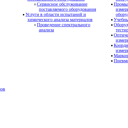
Сервисное обслуживание
Промы
поставляемого оборудования
измер
Услуги в области испытаний и
обору
химического анализа материалов
Учебны
Проведение спектрального
Оборуд
анализа
тести
Оптиче
измер
Коорди
измер
Маркир
Пневм
лов