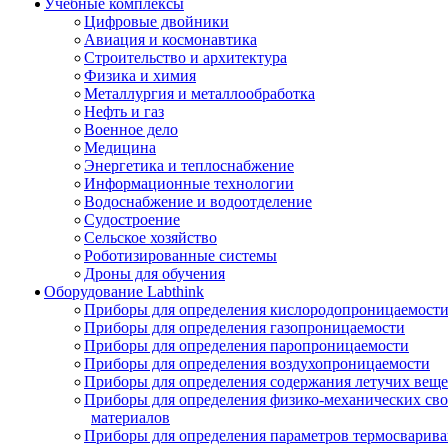
Учебные комплексы
Цифровые двойники
Авиация и космонавтика
Строительство и архитектура
Физика и химия
Металлургия и металлообработка
Нефть и газ
Военное дело
Медицина
Энергетика и теплоснабжение
Информационные технологии
Водоснабжение и водоотделение
Судостроение
Сельское хозяйство
Роботизированные системы
Дроны для обучения
Оборудование Labthink
Приборы для определения кислородопроницаемост
Приборы для определения газопроницаемости
Приборы для определения паропроницаемости
Приборы для определения воздухопроницаемости
Приборы для определения содержания летучих веще
Приборы для определения физико-механических св
материалов
Приборы для определения параметров термосварив