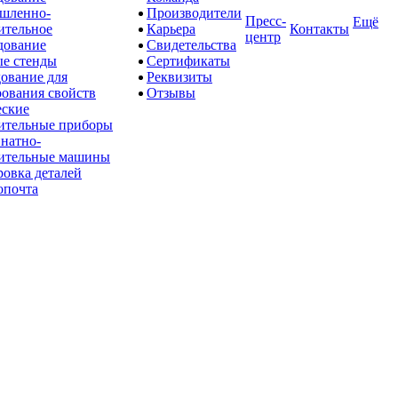
шленно-
Производители
Пресс-
Ещё
ительное
Карьера
Контакты
центр
дование
Свидетельства
е стенды
Сертификаты
ование для
Реквизиты
рования свойств
Отзывы
ские
ительные приборы
натно-
ительные машины
овка деталей
опочта