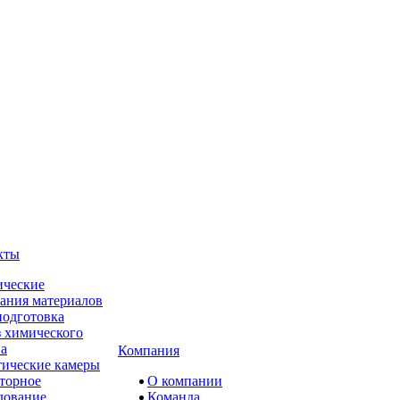
кты
ческие
ания материалов
одготовка
 химического
ва
Компания
ические камеры
торное
О компании
дование
Команда