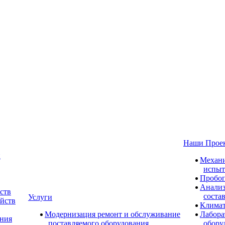
Наши Прое
и
Механи
испыт
Пробоп
Анализ
ств
соста
Услуги
ойств
Климат
Модернизация ремонт и обслуживание
Лабора
ания
поставляемого оборудования
обору