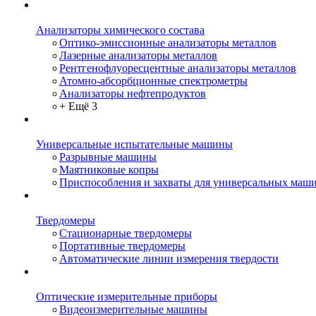
Анализаторы химического состава
Оптико-эмиссионные анализаторы металлов
Лазерные анализаторы металлов
Рентгенофлуоресцентные анализаторы металлов
Атомно-абсорбционные спектрометры
Анализаторы нефтепродуктов
+ Ещё 3
Универсальные испытательные машины
Разрывные машины
Маятниковые копры
Приспособления и захваты для универсальных маш
Твердомеры
Стационарные твердомеры
Портативные твердомеры
Автоматические линии измерения твердости
Оптические измерительные приборы
Видеоизмерительные машины