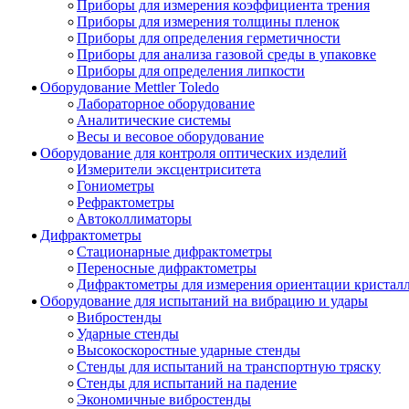
Приборы для измерения коэффициента трения
Приборы для измерения толщины пленок
Приборы для определения герметичности
Приборы для анализа газовой среды в упаковке
Приборы для определения липкости
Оборудование Mettler Toledo
Лабораторное оборудование
Аналитические системы
Весы и весовое оборудование
Оборудование для контроля оптических изделий
Измерители эксцентриситета
Гониометры
Рефрактометры
Автоколлиматоры
Дифрактометры
Стационарные дифрактометры
Переносные дифрактометры
Дифрактометры для измерения ориентации кристал
Оборудование для испытаний на вибрацию и удары
Вибростенды
Ударные стенды
Высокоскоростные ударные стенды
Стенды для испытаний на транспортную тряску
Стенды для испытаний на падение
Экономичные вибростенды