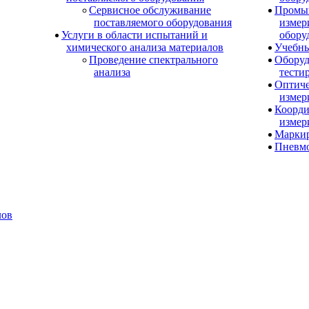
Сервисное обслуживание
Промы
поставляемого оборудования
измер
Услуги в области испытаний и
обору
химического анализа материалов
Учебны
Проведение спектрального
Оборуд
анализа
тести
Оптиче
измер
Коорди
измер
Маркир
Пневм
лов