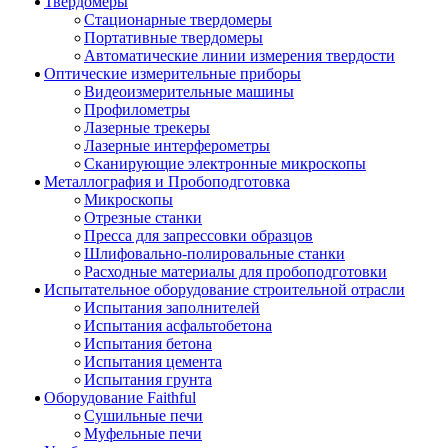
Твердомеры
Стационарные твердомеры
Портативные твердомеры
Автоматические линии измерения твердости
Оптические измерительные приборы
Видеоизмерительные машины
Профилометры
Лазерные трекеры
Лазерные интерферометры
Сканирующие электронные микроскопы
Металлография и Пробоподготовка
Микроскопы
Отрезные станки
Пресса для запрессовки образцов
Шлифовально-полировальные станки
Расходные материалы для пробоподготовки
Испытательное оборудование строительной отрасли
Испытания заполнителей
Испытания асфальтобетона
Испытания бетона
Испытания цемента
Испытания грунта
Оборудование Faithful
Сушильные печи
Муфельные печи