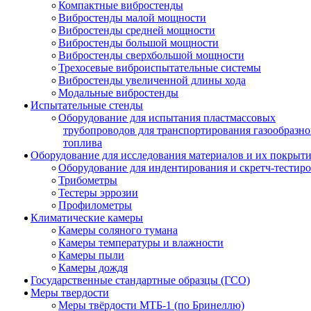
Компактные вибростенды
Вибростенды малой мощности
Вибростенды средней мощности
Вибростенды большой мощности
Вибростенды сверхбольшой мощности
Трехосевые виброиспытательные системы
Вибростенды увеличенной длины хода
Модальные вибростенды
Испытательные стенды
Оборудование для испытания пластмассовых
трубопроводов для транспортирования газообразно
топлива
Оборудование для исследования материалов и их покрыт
Оборудование для индентирования и скретч-тестир
Трибометры
Тестеры эррозии
Профилометры
Климатические камеры
Камеры соляного тумана
Камеры температуры и влажности
Камеры пыли
Камеры дождя
Государственные стандартные образцы (ГСО)
Меры твердости
Меры твёрдости МТБ-1 (по Бринеллю)