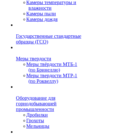
Камеры температуры и
влажности
Камеры пыли
Камеры дождя
Государственные стандартные
образцы (ГСО)
Меры твердости
Меры твёрдости МТБ-1
(по Бринеллю)
Меры твердости МТР-1
(по Роквеллу)
Оборудование для
горнодобывающей
промышленности
Дробилки
Грохоты
Мельницы