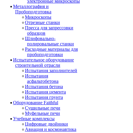
электронные микроскопы
Металлография и
Пробоподготовка
Микроскопы
Отрезные станки
Пресса для запрессовки
образцов
Шлифовально-
полировальные станки
Расходные материалы для
пробоподготовки
Испытательное оборудование
строительной отрасли
Испытания заполнителей
Испытания
асфальтобетона
Испытания бетона
Испытания цемента
Испытания грунта
Оборудование Faithful
Сушильные печи
Муфельные печи
Учебные комплексы
Цифровые двойники
Авиация и космонавтика