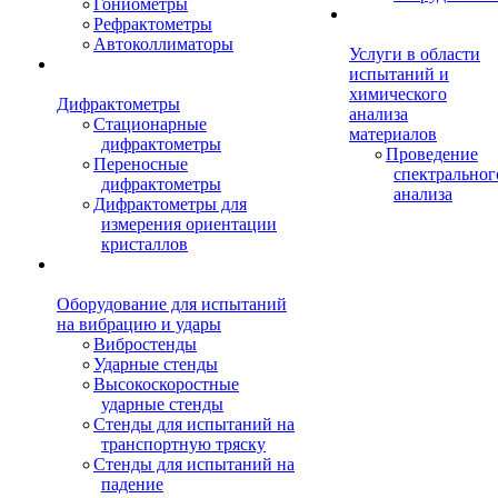
Гониометры
Рефрактометры
Автоколлиматоры
Услуги в области
испытаний и
химического
Дифрактометры
анализа
Стационарные
материалов
дифрактометры
Проведение
Переносные
спектральног
дифрактометры
анализа
Дифрактометры для
измерения ориентации
кристаллов
Оборудование для испытаний
на вибрацию и удары
Вибростенды
Ударные стенды
Высокоскоростные
ударные стенды
Стенды для испытаний на
транспортную тряску
Стенды для испытаний на
падение