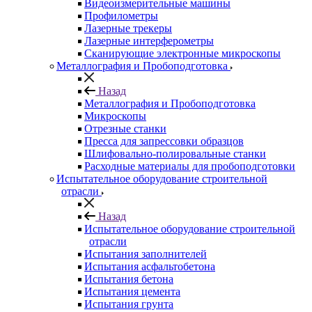
Видеоизмерительные машины
Профилометры
Лазерные трекеры
Лазерные интерферометры
Сканирующие электронные микроскопы
Металлография и Пробоподготовка
Назад
Металлография и Пробоподготовка
Микроскопы
Отрезные станки
Пресса для запрессовки образцов
Шлифовально-полировальные станки
Расходные материалы для пробоподготовки
Испытательное оборудование строительной
отрасли
Назад
Испытательное оборудование строительной
отрасли
Испытания заполнителей
Испытания асфальтобетона
Испытания бетона
Испытания цемента
Испытания грунта