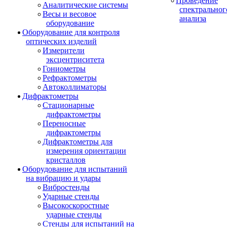
Проведение
Аналитические системы
спектральног
Весы и весовое
анализа
оборудование
Оборудование для контроля
оптических изделий
Измерители
эксцентриситета
Гониометры
Рефрактометры
Автоколлиматоры
Дифрактометры
Стационарные
дифрактометры
Переносные
дифрактометры
Дифрактометры для
измерения ориентации
кристаллов
Оборудование для испытаний
на вибрацию и удары
Вибростенды
Ударные стенды
Высокоскоростные
ударные стенды
Стенды для испытаний на