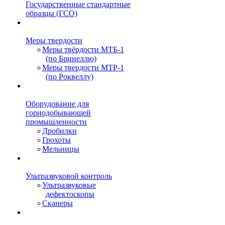
Государственные стандартные
образцы (ГСО)
Меры твердости
Меры твёрдости МТБ-1
(по Бринеллю)
Меры твердости МТР-1
(по Роквеллу)
Оборудование для
горнодобывающей
промышленности
Дробилки
Грохоты
Мельницы
Ультразвуковой контроль
Ультразвуковые
дефектоскопы
Сканеры