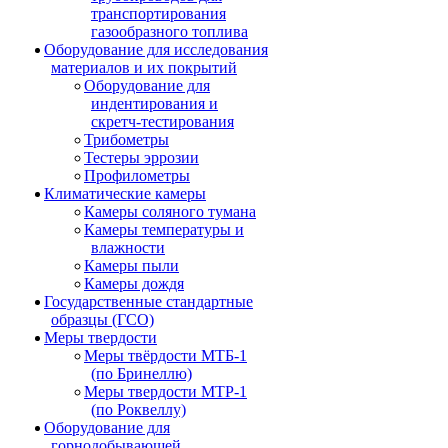
транспортирования
газообразного топлива
Оборудование для исследования
материалов и их покрытий
Оборудование для
индентирования и
скретч-тестирования
Трибометры
Тестеры эррозии
Профилометры
Климатические камеры
Камеры соляного тумана
Камеры температуры и
влажности
Камеры пыли
Камеры дождя
Государственные стандартные
образцы (ГСО)
Меры твердости
Меры твёрдости МТБ-1
(по Бринеллю)
Меры твердости МТР-1
(по Роквеллу)
Оборудование для
горнодобывающей