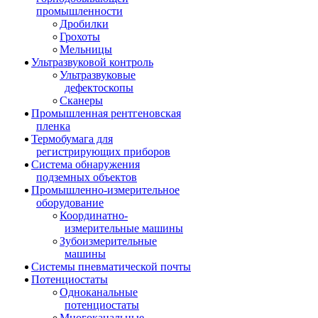
промышленности
Дробилки
Грохоты
Мельницы
Ультразвуковой контроль
Ультразвуковые
дефектоскопы
Сканеры
Промышленная рентгеновская
пленка
Термобумага для
регистрирующих приборов
Система обнаружения
подземных объектов
Промышленно-измерительное
оборудование
Координатно-
измерительные машины
Зубоизмерительные
машины
Системы пневматической почты
Потенциостаты
Одноканальные
потенциостаты
Многоканальные