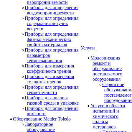
паропроницаемости
Приборы для определения
воздухопроницаемости
Приборы для определения
содержания летучих
веществ
Приборы для определения
физико-механических
свойств материалов
Услуги
Приборы для определения
параметров
Модернизация
термосваривания
ремонт и
Приборы для измерения
обслуживание
коэффициента трения
поставляемого
Приборы для измерения
оборудования
толщины пленок
Сервисное
Приборы для определения
обслуживани
герметичности
поставляемог
Приборы для анализа
оборудовани
газовой среды в упаковке
Услуги в области
Приборы для определения
испытаний и
липкости
химического
Оборудование Mettler Toledo
анализа
Лабораторное
материалов
оборудование