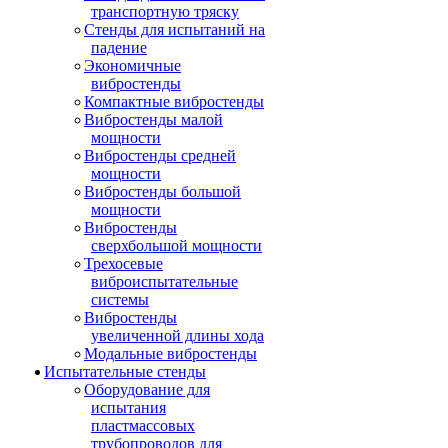
транспортную тряску
Стенды для испытаний на
падение
Экономичные
вибростенды
Компактные вибростенды
Вибростенды малой
мощности
Вибростенды средней
мощности
Вибростенды большой
мощности
Вибростенды
сверхбольшой мощности
Трехосевые
виброиспытательные
системы
Вибростенды
увеличенной длины хода
Модальные вибростенды
Испытательные стенды
Оборудование для
испытания
пластмассовых
трубопроводов для