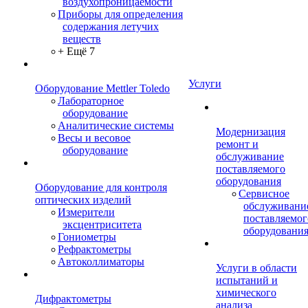
воздухопроницаемости
Приборы для определения
содержания летучих
веществ
+ Ещё 7
Услуги
Оборудование Mettler Toledo
Лабораторное
оборудование
Аналитические системы
Модернизация
Весы и весовое
ремонт и
оборудование
обслуживание
поставляемого
оборудования
Оборудование для контроля
Сервисное
оптических изделий
обслуживани
Измерители
поставляемог
эксцентриситета
оборудовани
Гониометры
Рефрактометры
Автоколлиматоры
Услуги в области
испытаний и
химического
Дифрактометры
анализа