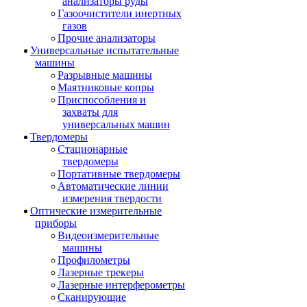
анализаторы руды
Газоочистители инертных
газов
Прочие анализаторы
Универсальные испытательные
машины
Разрывные машины
Маятниковые копры
Приспособления и
захваты для
универсальных машин
Твердомеры
Стационарные
твердомеры
Портативные твердомеры
Автоматические линии
измерения твердости
Оптические измерительные
приборы
Видеоизмерительные
машины
Профилометры
Лазерные трекеры
Лазерные интерферометры
Сканирующие