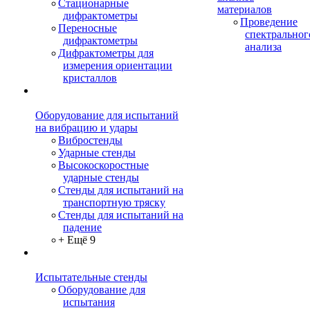
Стационарные
материалов
дифрактометры
Проведение
Переносные
спектральног
дифрактометры
анализа
Дифрактометры для
измерения ориентации
кристаллов
Оборудование для испытаний
на вибрацию и удары
Вибростенды
Ударные стенды
Высокоскоростные
ударные стенды
Стенды для испытаний на
транспортную тряску
Стенды для испытаний на
падение
+ Ещё 9
Испытательные стенды
Оборудование для
испытания