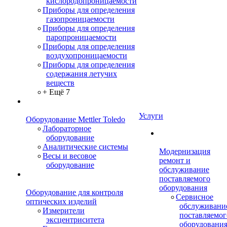
кислородопроницаемости
Приборы для определения
газопроницаемости
Приборы для определения
паропроницаемости
Приборы для определения
воздухопроницаемости
Приборы для определения
содержания летучих
веществ
+ Ещё 7
Услуги
Оборудование Mettler Toledo
Лабораторное
оборудование
Аналитические системы
Модернизация
Весы и весовое
ремонт и
оборудование
обслуживание
поставляемого
оборудования
Оборудование для контроля
Сервисное
оптических изделий
обслуживани
Измерители
поставляемог
эксцентриситета
оборудовани