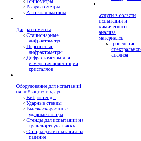
Гониометры
Рефрактометры
Автоколлиматоры
Услуги в области
испытаний и
химического
Дифрактометры
анализа
Стационарные
материалов
дифрактометры
Проведение
Переносные
спектральног
дифрактометры
анализа
Дифрактометры для
измерения ориентации
кристаллов
Оборудование для испытаний
на вибрацию и удары
Вибростенды
Ударные стенды
Высокоскоростные
ударные стенды
Стенды для испытаний на
транспортную тряску
Стенды для испытаний на
падение