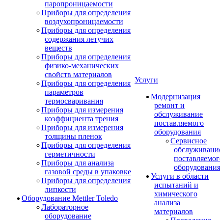
паропроницаемости
Приборы для определения
воздухопроницаемости
Приборы для определения
содержания летучих
веществ
Приборы для определения
физико-механических
свойств материалов
Услуги
Приборы для определения
параметров
Модернизация
термосваривания
ремонт и
Приборы для измерения
обслуживание
коэффициента трения
поставляемого
Приборы для измерения
оборудования
толщины пленок
Сервисное
Приборы для определения
обслуживани
герметичности
поставляемог
Приборы для анализа
оборудовани
газовой среды в упаковке
Услуги в области
Приборы для определения
испытаний и
липкости
химического
Оборудование Mettler Toledo
анализа
Лабораторное
материалов
оборудование