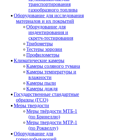
транспортирования
газообразного топлива
Оборудование для исследования
материалов и их покрытий
Оборудование для
индентирования и
скретч-тестирования
Трибометры
Тестеры эррозии
Профилометры
Климатические камеры
Камеры соляного тумана
Камеры температуры и
влажности
Камеры пыли
Камеры дождя
Государственные стандартные
образцы (ГСО)
Меры твердости
Меры твёрдости МТБ-1
(по Бринеллю)
Меры твердости МТР-1
(по Роквеллу)
Оборудование для
горнодобывающей