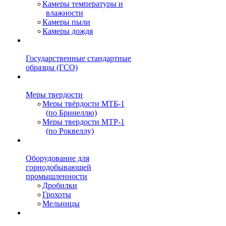
Камеры температуры и
влажности
Камеры пыли
Камеры дождя
Государственные стандартные
образцы (ГСО)
Меры твердости
Меры твёрдости МТБ-1
(по Бринеллю)
Меры твердости МТР-1
(по Роквеллу)
Оборудование для
горнодобывающей
промышленности
Дробилки
Грохоты
Мельницы