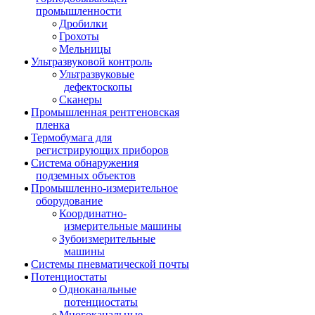
промышленности
Дробилки
Грохоты
Мельницы
Ультразвуковой контроль
Ультразвуковые
дефектоскопы
Сканеры
Промышленная рентгеновская
пленка
Термобумага для
регистрирующих приборов
Система обнаружения
подземных объектов
Промышленно-измерительное
оборудование
Координатно-
измерительные машины
Зубоизмерительные
машины
Системы пневматической почты
Потенциостаты
Одноканальные
потенциостаты
Многоканальные