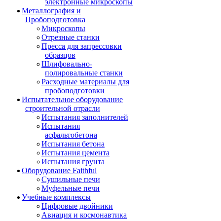
электронные микроскопы
Металлография и
Пробоподготовка
Микроскопы
Отрезные станки
Пресса для запрессовки
образцов
Шлифовально-
полировальные станки
Расходные материалы для
пробоподготовки
Испытательное оборудование
строительной отрасли
Испытания заполнителей
Испытания
асфальтобетона
Испытания бетона
Испытания цемента
Испытания грунта
Оборудование Faithful
Сушильные печи
Муфельные печи
Учебные комплексы
Цифровые двойники
Авиация и космонавтика