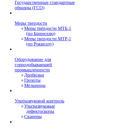
Государственные стандартные
образцы (ГСО)
Меры твердости
Меры твёрдости МТБ-1
(по Бринеллю)
Меры твердости МТР-1
(по Роквеллу)
Оборудование для
горнодобывающей
промышленности
Дробилки
Грохоты
Мельницы
Ультразвуковой контроль
Ультразвуковые
дефектоскопы
Сканеры