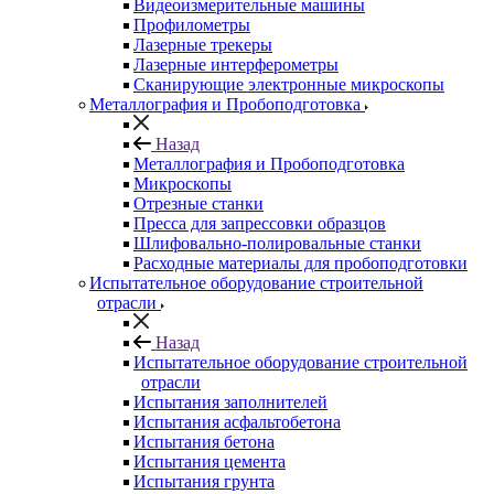
Видеоизмерительные машины
Профилометры
Лазерные трекеры
Лазерные интерферометры
Сканирующие электронные микроскопы
Металлография и Пробоподготовка
Назад
Металлография и Пробоподготовка
Микроскопы
Отрезные станки
Пресса для запрессовки образцов
Шлифовально-полировальные станки
Расходные материалы для пробоподготовки
Испытательное оборудование строительной
отрасли
Назад
Испытательное оборудование строительной
отрасли
Испытания заполнителей
Испытания асфальтобетона
Испытания бетона
Испытания цемента
Испытания грунта