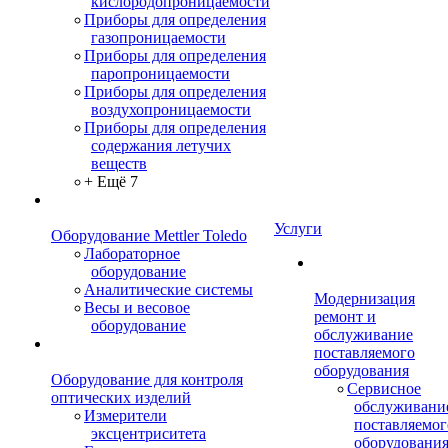
кислородопроницаемости
Приборы для определения
газопроницаемости
Приборы для определения
паропроницаемости
Приборы для определения
воздухопроницаемости
Приборы для определения
содержания летучих
веществ
+ Ещё 7
Услуги
Оборудование Mettler Toledo
Лабораторное
оборудование
Аналитические системы
Модернизация
Весы и весовое
ремонт и
оборудование
обслуживание
поставляемого
оборудования
Оборудование для контроля
Сервисное
оптических изделий
обслуживани
Измерители
поставляемог
эксцентриситета
оборудовани