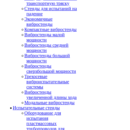
транспортную тряску
Стенды для испытаний на
падение
Экономичные
вибростенды
Компактные вибростенды
Вибростенды малой
мощности
Вибростенды средней
мощности
Вибростенды большой
мощности
Вибростенды
сверхбольшой мощности
Трехосевые
виброиспытательные
системы
Вибростенды
увеличенной длины хода
Модальные вибростенды
Испытательные стенды
Оборудование для
испытания
пластмассовых
трубопроводов для