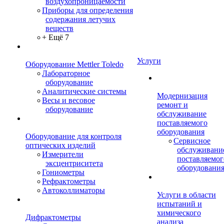
воздухопроницаемости
Приборы для определения
содержания летучих
веществ
+ Ещё 7
Услуги
Оборудование Mettler Toledo
Лабораторное
оборудование
Аналитические системы
Модернизация
Весы и весовое
ремонт и
оборудование
обслуживание
поставляемого
оборудования
Оборудование для контроля
Сервисное
оптических изделий
обслуживани
Измерители
поставляемог
эксцентриситета
оборудовани
Гониометры
Рефрактометры
Автоколлиматоры
Услуги в области
испытаний и
химического
Дифрактометры
анализа