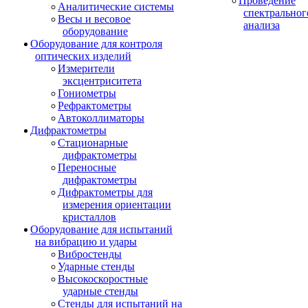
Проведение
Аналитические системы
спектральног
Весы и весовое
анализа
оборудование
Оборудование для контроля
оптических изделий
Измерители
эксцентриситета
Гониометры
Рефрактометры
Автоколлиматоры
Дифрактометры
Стационарные
дифрактометры
Переносные
дифрактометры
Дифрактометры для
измерения ориентации
кристаллов
Оборудование для испытаний
на вибрацию и удары
Вибростенды
Ударные стенды
Высокоскоростные
ударные стенды
Стенды для испытаний на