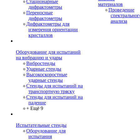
Стационарные
материалов
дифрактометры
Проведение
Переносные
спектральног
дифрактометры
анализа
Дифрактометры для
измерения ориентации
кристаллов
Оборудование для испытаний
на вибрацию и удары
Вибростенды
Ударные стенды
Высокоскоростные
ударные стенды
Стенды для испытаний на
транспортную тряску
Стенды для испытаний на
падение
+ Ещё 9
Испытательные стенды
Оборудование для
испытания