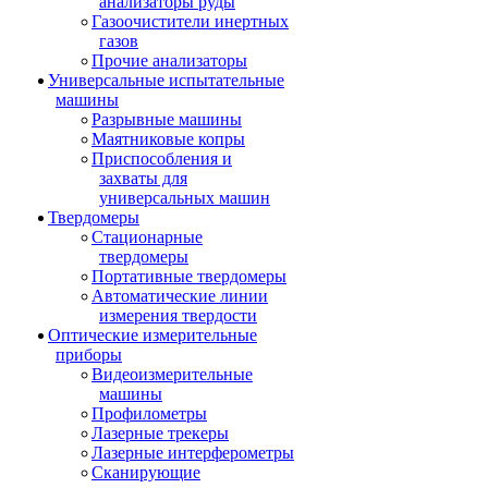
анализаторы руды
Газоочистители инертных
газов
Прочие анализаторы
Универсальные испытательные
машины
Разрывные машины
Маятниковые копры
Приспособления и
захваты для
универсальных машин
Твердомеры
Стационарные
твердомеры
Портативные твердомеры
Автоматические линии
измерения твердости
Оптические измерительные
приборы
Видеоизмерительные
машины
Профилометры
Лазерные трекеры
Лазерные интерферометры
Сканирующие