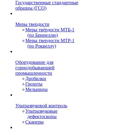
Государственные стандартные
образцы (ГСО)
Меры твердости
Меры твёрдости МТБ-1
(по Бринеллю)
Меры твердости МТР-1
(по Роквеллу)
Оборудование для
горнодобывающей
промышленности
Дробилки
Грохоты
Мельницы
Ультразвуковой контроль
Ультразвуковые
дефектоскопы
Сканеры