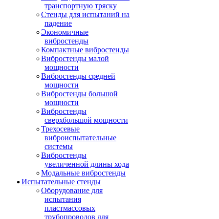
транспортную тряску
Стенды для испытаний на
падение
Экономичные
вибростенды
Компактные вибростенды
Вибростенды малой
мощности
Вибростенды средней
мощности
Вибростенды большой
мощности
Вибростенды
сверхбольшой мощности
Трехосевые
виброиспытательные
системы
Вибростенды
увеличенной длины хода
Модальные вибростенды
Испытательные стенды
Оборудование для
испытания
пластмассовых
трубопроводов для