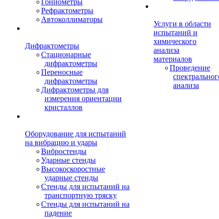
Гониометры
Рефрактометры
Автоколлиматоры
Услуги в области
испытаний и
химического
Дифрактометры
анализа
Стационарные
материалов
дифрактометры
Проведение
Переносные
спектральног
дифрактометры
анализа
Дифрактометры для
измерения ориентации
кристаллов
Оборудование для испытаний
на вибрацию и удары
Вибростенды
Ударные стенды
Высокоскоростные
ударные стенды
Стенды для испытаний на
транспортную тряску
Стенды для испытаний на
падение