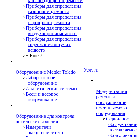
кислородопроницаемости
Приборы для определения
газопроницаемости
Приборы для определения
паропроницаемости
Приборы для определения
воздухопроницаемости
Приборы для определения
содержания летучих
веществ
+ Ещё 7
Услуги
Оборудование Mettler Toledo
Лабораторное
оборудование
Аналитические системы
Модернизация
Весы и весовое
ремонт и
оборудование
обслуживание
поставляемого
оборудования
Оборудование для контроля
Сервисное
оптических изделий
обслуживани
Измерители
поставляемог
эксцентриситета
оборудовани