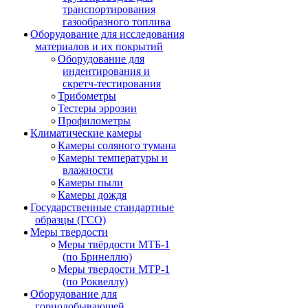
транспортирования
газообразного топлива
Оборудование для исследования
материалов и их покрытий
Оборудование для
индентирования и
скретч-тестирования
Трибометры
Тестеры эррозии
Профилометры
Климатические камеры
Камеры соляного тумана
Камеры температуры и
влажности
Камеры пыли
Камеры дождя
Государственные стандартные
образцы (ГСО)
Меры твердости
Меры твёрдости МТБ-1
(по Бринеллю)
Меры твердости МТР-1
(по Роквеллу)
Оборудование для
горнодобывающей