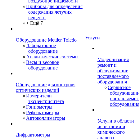
воздухопроницаемости
Приборы для определения
содержания летучих
веществ
+ Ещё 7
Услуги
Оборудование Mettler Toledo
Лабораторное
оборудование
Аналитические системы
Модернизация
Весы и весовое
ремонт и
оборудование
обслуживание
поставляемого
оборудования
Оборудование для контроля
Сервисное
оптических изделий
обслуживани
Измерители
поставляемог
эксцентриситета
оборудовани
Гониометры
Рефрактометры
Автоколлиматоры
Услуги в области
испытаний и
химического
Дифрактометры
анализа