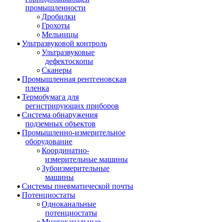
промышленности
Дробилки
Грохоты
Мельницы
Ультразвуковой контроль
Ультразвуковые
дефектоскопы
Сканеры
Промышленная рентгеновская
пленка
Термобумага для
регистрирующих приборов
Система обнаружения
подземных объектов
Промышленно-измерительное
оборудование
Координатно-
измерительные машины
Зубоизмерительные
машины
Системы пневматической почты
Потенциостаты
Одноканальные
потенциостаты
Многоканальные