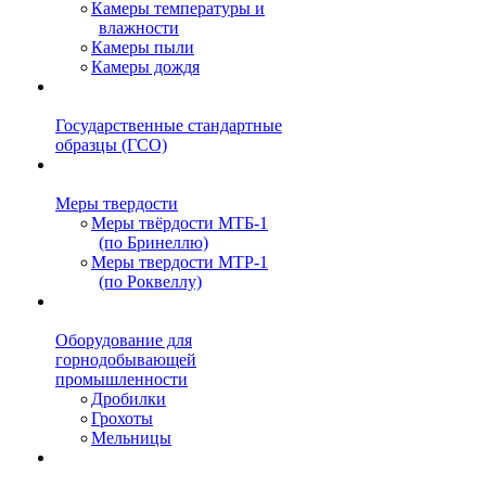
Камеры температуры и
влажности
Камеры пыли
Камеры дождя
Государственные стандартные
образцы (ГСО)
Меры твердости
Меры твёрдости МТБ-1
(по Бринеллю)
Меры твердости МТР-1
(по Роквеллу)
Оборудование для
горнодобывающей
промышленности
Дробилки
Грохоты
Мельницы