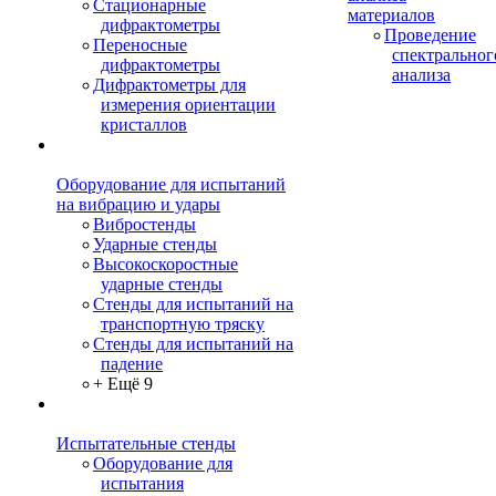
Стационарные
материалов
дифрактометры
Проведение
Переносные
спектральног
дифрактометры
анализа
Дифрактометры для
измерения ориентации
кристаллов
Оборудование для испытаний
на вибрацию и удары
Вибростенды
Ударные стенды
Высокоскоростные
ударные стенды
Стенды для испытаний на
транспортную тряску
Стенды для испытаний на
падение
+ Ещё 9
Испытательные стенды
Оборудование для
испытания