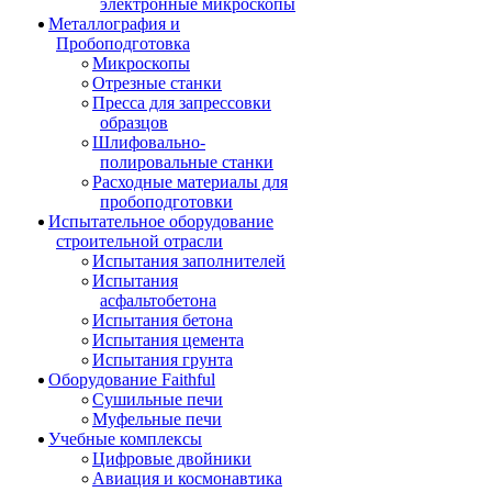
электронные микроскопы
Металлография и
Пробоподготовка
Микроскопы
Отрезные станки
Пресса для запрессовки
образцов
Шлифовально-
полировальные станки
Расходные материалы для
пробоподготовки
Испытательное оборудование
строительной отрасли
Испытания заполнителей
Испытания
асфальтобетона
Испытания бетона
Испытания цемента
Испытания грунта
Оборудование Faithful
Сушильные печи
Муфельные печи
Учебные комплексы
Цифровые двойники
Авиация и космонавтика