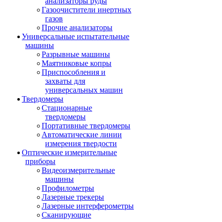
анализаторы руды
Газоочистители инертных
газов
Прочие анализаторы
Универсальные испытательные
машины
Разрывные машины
Маятниковые копры
Приспособления и
захваты для
универсальных машин
Твердомеры
Стационарные
твердомеры
Портативные твердомеры
Автоматические линии
измерения твердости
Оптические измерительные
приборы
Видеоизмерительные
машины
Профилометры
Лазерные трекеры
Лазерные интерферометры
Сканирующие