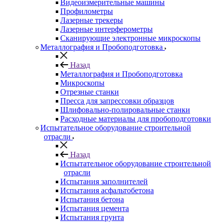
Видеоизмерительные машины
Профилометры
Лазерные трекеры
Лазерные интерферометры
Сканирующие электронные микроскопы
Металлография и Пробоподготовка
Назад
Металлография и Пробоподготовка
Микроскопы
Отрезные станки
Пресса для запрессовки образцов
Шлифовально-полировальные станки
Расходные материалы для пробоподготовки
Испытательное оборудование строительной
отрасли
Назад
Испытательное оборудование строительной
отрасли
Испытания заполнителей
Испытания асфальтобетона
Испытания бетона
Испытания цемента
Испытания грунта