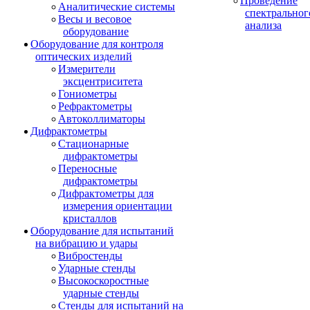
Проведение
Аналитические системы
спектральног
Весы и весовое
анализа
оборудование
Оборудование для контроля
оптических изделий
Измерители
эксцентриситета
Гониометры
Рефрактометры
Автоколлиматоры
Дифрактометры
Стационарные
дифрактометры
Переносные
дифрактометры
Дифрактометры для
измерения ориентации
кристаллов
Оборудование для испытаний
на вибрацию и удары
Вибростенды
Ударные стенды
Высокоскоростные
ударные стенды
Стенды для испытаний на