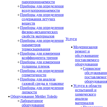
паропроницаемости
Приборы для определения
воздухопроницаемости
Приборы для определения
содержания летучих
веществ
Приборы для определения
физико-механических
свойств материалов
Услуги
Приборы для определения
параметров
Модернизация
термосваривания
ремонт и
Приборы для измерения
обслуживание
коэффициента трения
поставляемого
Приборы для измерения
оборудования
толщины пленок
Сервисное
Приборы для определения
обслуживани
герметичности
поставляемог
Приборы для анализа
оборудовани
газовой среды в упаковке
Услуги в области
Приборы для определения
испытаний и
липкости
химического
Оборудование Mettler Toledo
анализа
Лабораторное
материалов
оборудование