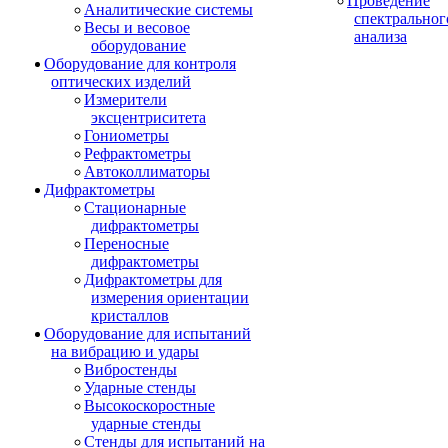
Проведение
Аналитические системы
спектральног
Весы и весовое
анализа
оборудование
Оборудование для контроля
оптических изделий
Измерители
эксцентриситета
Гониометры
Рефрактометры
Автоколлиматоры
Дифрактометры
Стационарные
дифрактометры
Переносные
дифрактометры
Дифрактометры для
измерения ориентации
кристаллов
Оборудование для испытаний
на вибрацию и удары
Вибростенды
Ударные стенды
Высокоскоростные
ударные стенды
Стенды для испытаний на