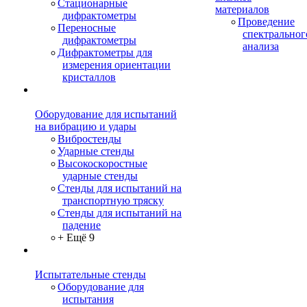
Стационарные
материалов
дифрактометры
Проведение
Переносные
спектральног
дифрактометры
анализа
Дифрактометры для
измерения ориентации
кристаллов
Оборудование для испытаний
на вибрацию и удары
Вибростенды
Ударные стенды
Высокоскоростные
ударные стенды
Стенды для испытаний на
транспортную тряску
Стенды для испытаний на
падение
+ Ещё 9
Испытательные стенды
Оборудование для
испытания