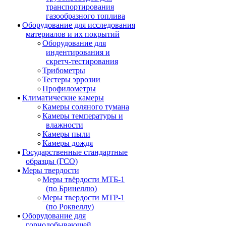
транспортирования
газообразного топлива
Оборудование для исследования
материалов и их покрытий
Оборудование для
индентирования и
скретч-тестирования
Трибометры
Тестеры эррозии
Профилометры
Климатические камеры
Камеры соляного тумана
Камеры температуры и
влажности
Камеры пыли
Камеры дождя
Государственные стандартные
образцы (ГСО)
Меры твердости
Меры твёрдости МТБ-1
(по Бринеллю)
Меры твердости МТР-1
(по Роквеллу)
Оборудование для
горнодобывающей