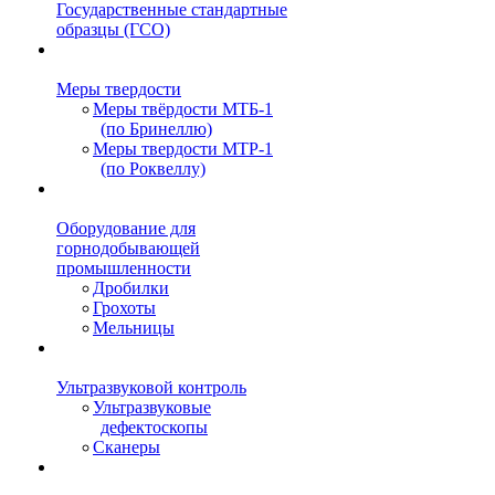
Государственные стандартные
образцы (ГСО)
Меры твердости
Меры твёрдости МТБ-1
(по Бринеллю)
Меры твердости МТР-1
(по Роквеллу)
Оборудование для
горнодобывающей
промышленности
Дробилки
Грохоты
Мельницы
Ультразвуковой контроль
Ультразвуковые
дефектоскопы
Сканеры