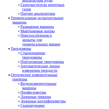
анализаторы руды
Газоочистители инертных
газов
Прочие анализаторы
Универсальные испытательные
машины
Разрывные машины
Маятниковые копры
Приспособления и
захваты для
универсальных машин
Твердомеры
Стационарные
твердомеры
Портативные твердомеры
Автоматические линии
измерения твердости
Оптические измерительные
приборы
Видеоизмерительные
машины
Профилометры
Лазерные трекеры
Лазерные интерферометры
Сканирующие