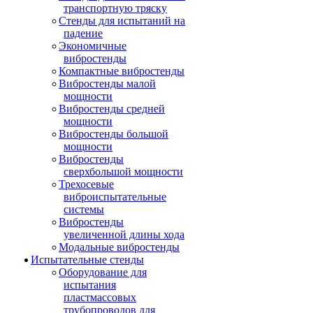
транспортную тряску
Стенды для испытаний на
падение
Экономичные
вибростенды
Компактные вибростенды
Вибростенды малой
мощности
Вибростенды средней
мощности
Вибростенды большой
мощности
Вибростенды
сверхбольшой мощности
Трехосевые
виброиспытательные
системы
Вибростенды
увеличенной длины хода
Модальные вибростенды
Испытательные стенды
Оборудование для
испытания
пластмассовых
трубопроводов для