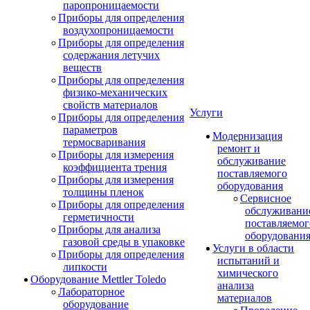
паропроницаемости
Приборы для определения
воздухопроницаемости
Приборы для определения
содержания летучих
веществ
Приборы для определения
физико-механических
свойств материалов
Услуги
Приборы для определения
параметров
Модернизация
термосваривания
ремонт и
Приборы для измерения
обслуживание
коэффициента трения
поставляемого
Приборы для измерения
оборудования
толщины пленок
Сервисное
Приборы для определения
обслуживани
герметичности
поставляемог
Приборы для анализа
оборудовани
газовой среды в упаковке
Услуги в области
Приборы для определения
испытаний и
липкости
химического
Оборудование Mettler Toledo
анализа
Лабораторное
материалов
оборудование