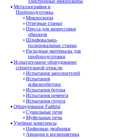
электронные микроскопы
Металлография и
Пробоподготовка
Микроскопы
Отрезные станки
Пресса для запрессовки
образцов
Шлифовально-
полировальные станки
Расходные материалы для
пробоподготовки
Испытательное оборудование
строительной отрасли
Испытания заполнителей
Испытания
асфальтобетона
Испытания бетона
Испытания цемента
Испытания грунта
Оборудование Faithful
Сушильные печи
Муфельные печи
Учебные комплексы
Цифровые двойники
Авиация и космонавтика