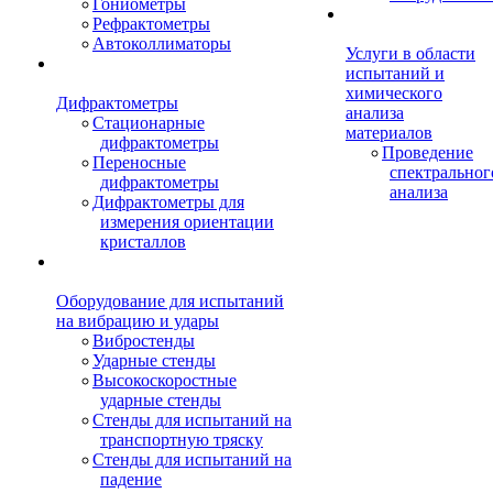
Гониометры
Рефрактометры
Автоколлиматоры
Услуги в области
испытаний и
химического
Дифрактометры
анализа
Стационарные
материалов
дифрактометры
Проведение
Переносные
спектральног
дифрактометры
анализа
Дифрактометры для
измерения ориентации
кристаллов
Оборудование для испытаний
на вибрацию и удары
Вибростенды
Ударные стенды
Высокоскоростные
ударные стенды
Стенды для испытаний на
транспортную тряску
Стенды для испытаний на
падение