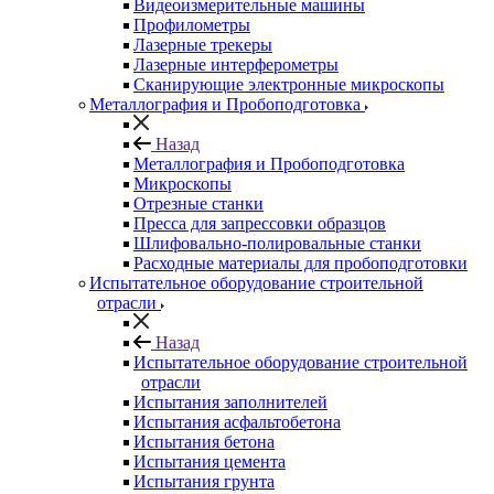
Видеоизмерительные машины
Профилометры
Лазерные трекеры
Лазерные интерферометры
Сканирующие электронные микроскопы
Металлография и Пробоподготовка
Назад
Металлография и Пробоподготовка
Микроскопы
Отрезные станки
Пресса для запрессовки образцов
Шлифовально-полировальные станки
Расходные материалы для пробоподготовки
Испытательное оборудование строительной
отрасли
Назад
Испытательное оборудование строительной
отрасли
Испытания заполнителей
Испытания асфальтобетона
Испытания бетона
Испытания цемента
Испытания грунта