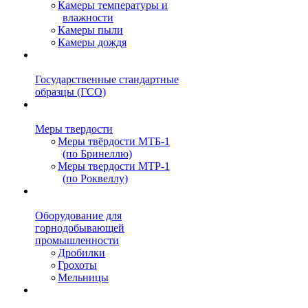
Камеры температуры и
влажности
Камеры пыли
Камеры дождя
Государственные стандартные
образцы (ГСО)
Меры твердости
Меры твёрдости МТБ-1
(по Бринеллю)
Меры твердости МТР-1
(по Роквеллу)
Оборудование для
горнодобывающей
промышленности
Дробилки
Грохоты
Мельницы