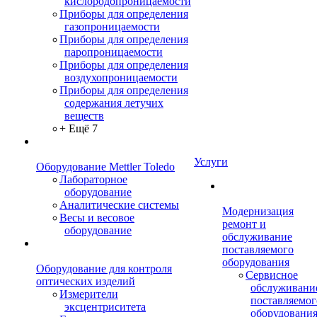
кислородопроницаемости
Приборы для определения
газопроницаемости
Приборы для определения
паропроницаемости
Приборы для определения
воздухопроницаемости
Приборы для определения
содержания летучих
веществ
+ Ещё 7
Услуги
Оборудование Mettler Toledo
Лабораторное
оборудование
Аналитические системы
Модернизация
Весы и весовое
ремонт и
оборудование
обслуживание
поставляемого
оборудования
Оборудование для контроля
Сервисное
оптических изделий
обслуживани
Измерители
поставляемог
эксцентриситета
оборудовани