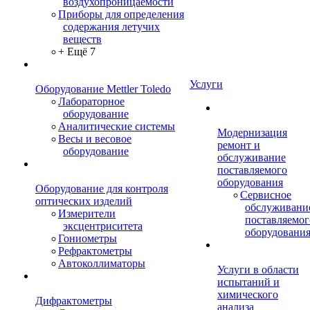
воздухопроницаемости
Приборы для определения
содержания летучих
веществ
+ Ещё 7
Услуги
Оборудование Mettler Toledo
Лабораторное
оборудование
Аналитические системы
Модернизация
Весы и весовое
ремонт и
оборудование
обслуживание
поставляемого
оборудования
Оборудование для контроля
Сервисное
оптических изделий
обслуживани
Измерители
поставляемог
эксцентриситета
оборудовани
Гониометры
Рефрактометры
Автоколлиматоры
Услуги в области
испытаний и
химического
Дифрактометры
анализа