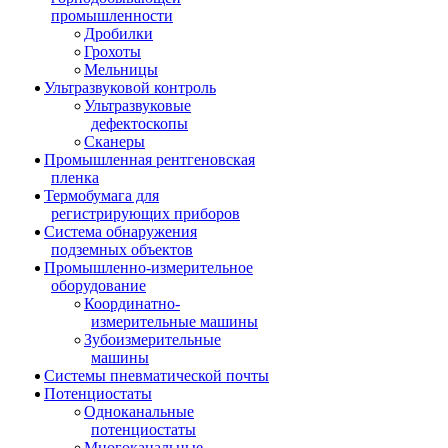
промышленности
Дробилки
Грохоты
Мельницы
Ультразвуковой контроль
Ультразвуковые
дефектоскопы
Сканеры
Промышленная рентгеновская
пленка
Термобумага для
регистрирующих приборов
Система обнаружения
подземных объектов
Промышленно-измерительное
оборудование
Координатно-
измерительные машины
Зубоизмерительные
машины
Системы пневматической почты
Потенциостаты
Одноканальные
потенциостаты
Многоканальные