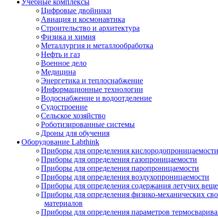
Учебные комплексы
Цифровые двойники
Авиация и космонавтика
Строительство и архитектура
Физика и химия
Металлургия и металлообработка
Нефть и газ
Военное дело
Медицина
Энергетика и теплоснабжение
Информационные технологии
Водоснабжение и водоотделение
Судостроение
Сельское хозяйство
Роботизированные системы
Дроны для обучения
Оборудование Labthink
Приборы для определения кислородопроницаемост
Приборы для определения газопроницаемости
Приборы для определения паропроницаемости
Приборы для определения воздухопроницаемости
Приборы для определения содержания летучих веще
Приборы для определения физико-механических св
материалов
Приборы для определения параметров термосварив