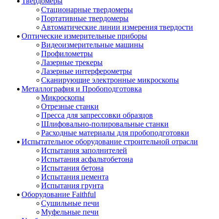
Твердомеры
Стационарные твердомеры
Портативные твердомеры
Автоматические линии измерения твердости
Оптические измерительные приборы
Видеоизмерительные машины
Профилометры
Лазерные трекеры
Лазерные интерферометры
Сканирующие электронные микроскопы
Металлография и Пробоподготовка
Микроскопы
Отрезные станки
Пресса для запрессовки образцов
Шлифовально-полировальные станки
Расходные материалы для пробоподготовки
Испытательное оборудование строительной отрасли
Испытания заполнителей
Испытания асфальтобетона
Испытания бетона
Испытания цемента
Испытания грунта
Оборудование Faithful
Сушильные печи
Муфельные печи