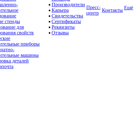
шленно-
Производители
Пресс-
Ещё
ительное
Карьера
Контакты
центр
дование
Свидетельства
е стенды
Сертификаты
ование для
Реквизиты
рования свойств
Отзывы
ские
ительные приборы
натно-
ительные машины
овка деталей
опочта