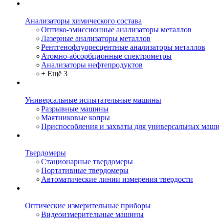
Анализаторы химического состава
Оптико-эмиссионные анализаторы металлов
Лазерные анализаторы металлов
Рентгенофлуоресцентные анализаторы металлов
Атомно-абсорбционные спектрометры
Анализаторы нефтепродуктов
+ Ещё 3
Универсальные испытательные машины
Разрывные машины
Маятниковые копры
Приспособления и захваты для универсальных маш
Твердомеры
Стационарные твердомеры
Портативные твердомеры
Автоматические линии измерения твердости
Оптические измерительные приборы
Видеоизмерительные машины