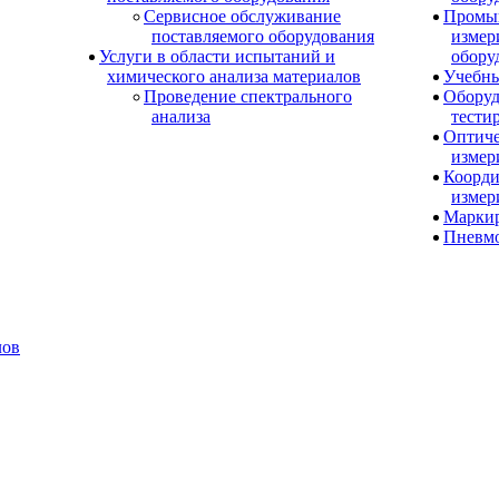
Сервисное обслуживание
Промы
поставляемого оборудования
измер
Услуги в области испытаний и
обору
химического анализа материалов
Учебны
Проведение спектрального
Оборуд
анализа
тести
Оптиче
измер
Коорди
измер
Маркир
Пневм
лов