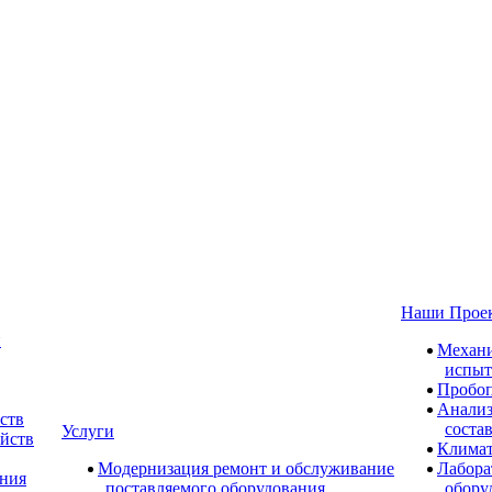
Наши Прое
и
Механи
испыт
Пробоп
Анализ
ств
соста
Услуги
ойств
Климат
Модернизация ремонт и обслуживание
Лабора
ания
поставляемого оборудования
обору