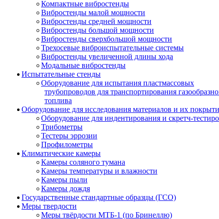
Компактные вибростенды
Вибростенды малой мощности
Вибростенды средней мощности
Вибростенды большой мощности
Вибростенды сверхбольшой мощности
Трехосевые виброиспытательные системы
Вибростенды увеличенной длины хода
Модальные вибростенды
Испытательные стенды
Оборудование для испытания пластмассовых
трубопроводов для транспортирования газообразно
топлива
Оборудование для исследования материалов и их покрыт
Оборудование для индентирования и скретч-тестир
Трибометры
Тестеры эррозии
Профилометры
Климатические камеры
Камеры соляного тумана
Камеры температуры и влажности
Камеры пыли
Камеры дождя
Государственные стандартные образцы (ГСО)
Меры твердости
Меры твёрдости МТБ-1 (по Бринеллю)