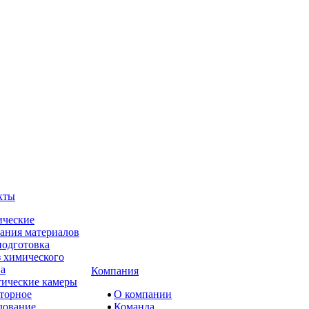
кты
ческие
ания материалов
одготовка
 химического
ва
Компания
ические камеры
торное
О компании
дование
Команда