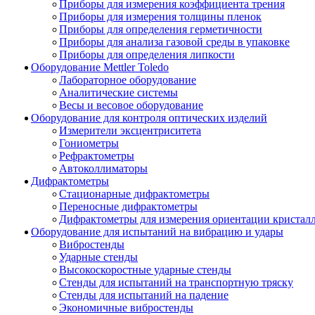
Приборы для измерения коэффициента трения
Приборы для измерения толщины пленок
Приборы для определения герметичности
Приборы для анализа газовой среды в упаковке
Приборы для определения липкости
Оборудование Mettler Toledo
Лабораторное оборудование
Аналитические системы
Весы и весовое оборудование
Оборудование для контроля оптических изделий
Измерители эксцентриситета
Гониометры
Рефрактометры
Автоколлиматоры
Дифрактометры
Стационарные дифрактометры
Переносные дифрактометры
Дифрактометры для измерения ориентации кристал
Оборудование для испытаний на вибрацию и удары
Вибростенды
Ударные стенды
Высокоскоростные ударные стенды
Стенды для испытаний на транспортную тряску
Стенды для испытаний на падение
Экономичные вибростенды