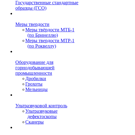
Государственные стандартные
образцы (ГСО)
Меры твердости
Меры твёрдости МТБ-1
(по Бринеллю)
Меры твердости МТР-1
(по Роквеллу)
Оборудование для
горнодобывающей
промышленности
Дробилки
Грохоты
Мельницы
Ультразвуковой контроль
Ультразвуковые
дефектоскопы
Сканеры