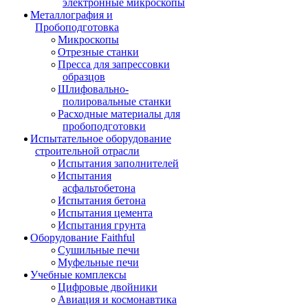
электронные микроскопы
Металлография и
Пробоподготовка
Микроскопы
Отрезные станки
Пресса для запрессовки
образцов
Шлифовально-
полировальные станки
Расходные материалы для
пробоподготовки
Испытательное оборудование
строительной отрасли
Испытания заполнителей
Испытания
асфальтобетона
Испытания бетона
Испытания цемента
Испытания грунта
Оборудование Faithful
Сушильные печи
Муфельные печи
Учебные комплексы
Цифровые двойники
Авиация и космонавтика