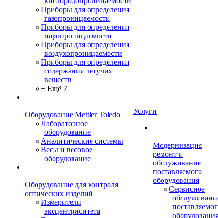
кислородопроницаемости
Приборы для определения
газопроницаемости
Приборы для определения
паропроницаемости
Приборы для определения
воздухопроницаемости
Приборы для определения
содержания летучих
веществ
+ Ещё 7
Услуги
Оборудование Mettler Toledo
Лабораторное
оборудование
Аналитические системы
Модернизация
Весы и весовое
ремонт и
оборудование
обслуживание
поставляемого
оборудования
Оборудование для контроля
Сервисное
оптических изделий
обслуживани
Измерители
поставляемог
эксцентриситета
оборудовани