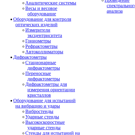
Проведение
Аналитические системы
спектральног
Весы и весовое
анализа
оборудование
Оборудование для контроля
оптических изделий
Измерители
эксцентриситета
Гониометры
Рефрактометры
Автоколлиматоры
Дифрактометры
Стационарные
дифрактометры
Переносные
дифрактометры
Дифрактометры для
измерения ориентации
кристаллов
Оборудование для испытаний
на вибрацию и удары
Вибростенды
Ударные стенды
Высокоскоростные
ударные стенды
Стенды для испытаний на