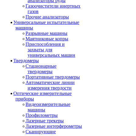
анализаторы руды
Газоочистители инертных
газов
Прочие анализаторы
Универсальные испытательные
машины
Разрывные машины
Маятниковые копры
Приспособления и
захваты для
универсальных машин
Твердомеры
Стационарные
твердомеры
Портативные твердомеры
Автоматические линии
измерения твердости
Оптические измерительные
приборы
Видеоизмерительные
машины
Профилометры
Лазерные трекеры
Лазерные интерферометры
Сканирующие