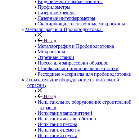
Видеоизмерительные машины
Профилометры
Лазерные трекеры
Лазерные интерферометры
Сканирующие электронные микроскопы
Металлография и Пробоподготовка
Назад
Металлография и Пробоподготовка
Микроскопы
Отрезные станки
Пресса для запрессовки образцов
Шлифовально-полировальные станки
Расходные материалы для пробоподготовки
Испытательное оборудование строительной
отрасли
Назад
Испытательное оборудование строительной
отрасли
Испытания заполнителей
Испытания асфальтобетона
Испытания бетона
Испытания цемента
Испытания грунта