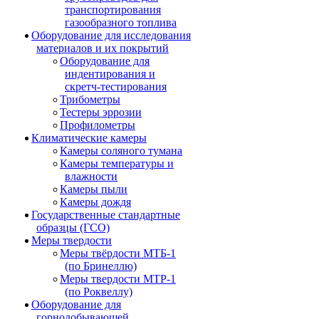
транспортирования
газообразного топлива
Оборудование для исследования
материалов и их покрытий
Оборудование для
индентирования и
скретч-тестирования
Трибометры
Тестеры эррозии
Профилометры
Климатические камеры
Камеры соляного тумана
Камеры температуры и
влажности
Камеры пыли
Камеры дождя
Государственные стандартные
образцы (ГСО)
Меры твердости
Меры твёрдости МТБ-1
(по Бринеллю)
Меры твердости МТР-1
(по Роквеллу)
Оборудование для
горнодобывающей