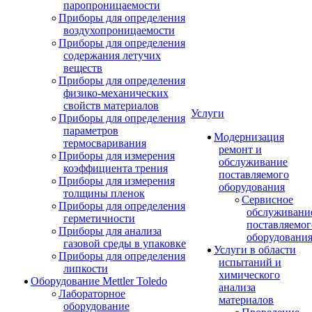
паропроницаемости
Приборы для определения
воздухопроницаемости
Приборы для определения
содержания летучих
веществ
Приборы для определения
физико-механических
свойств материалов
Услуги
Приборы для определения
параметров
Модернизация
термосваривания
ремонт и
Приборы для измерения
обслуживание
коэффициента трения
поставляемого
Приборы для измерения
оборудования
толщины пленок
Сервисное
Приборы для определения
обслуживани
герметичности
поставляемог
Приборы для анализа
оборудовани
газовой среды в упаковке
Услуги в области
Приборы для определения
испытаний и
липкости
химического
Оборудование Mettler Toledo
анализа
Лабораторное
материалов
оборудование