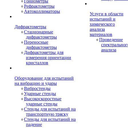
Гониометры
Рефрактометры
Автоколлиматоры
Услуги в области
испытаний и
химического
Дифрактометры
анализа
Стационарные
материалов
дифрактометры
Проведение
Переносные
спектральног
дифрактометры
анализа
Дифрактометры для
измерения ориентации
кристаллов
Оборудование для испытаний
на вибрацию и удары
Вибростенды
Ударные стенды
Высокоскоростные
ударные стенды
Стенды для испытаний на
транспортную тряску
Стенды для испытаний на
падение