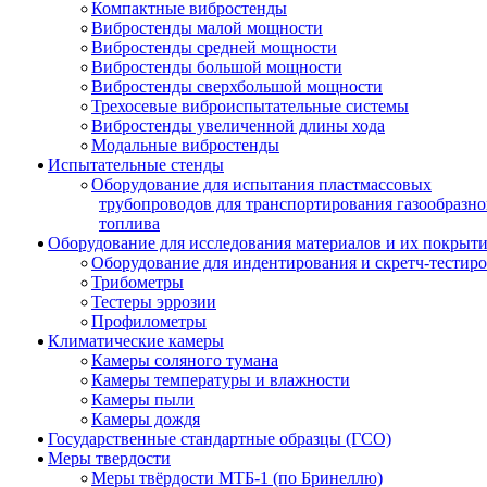
Компактные вибростенды
Вибростенды малой мощности
Вибростенды средней мощности
Вибростенды большой мощности
Вибростенды сверхбольшой мощности
Трехосевые виброиспытательные системы
Вибростенды увеличенной длины хода
Модальные вибростенды
Испытательные стенды
Оборудование для испытания пластмассовых
трубопроводов для транспортирования газообразно
топлива
Оборудование для исследования материалов и их покрыт
Оборудование для индентирования и скретч-тестир
Трибометры
Тестеры эррозии
Профилометры
Климатические камеры
Камеры соляного тумана
Камеры температуры и влажности
Камеры пыли
Камеры дождя
Государственные стандартные образцы (ГСО)
Меры твердости
Меры твёрдости МТБ-1 (по Бринеллю)