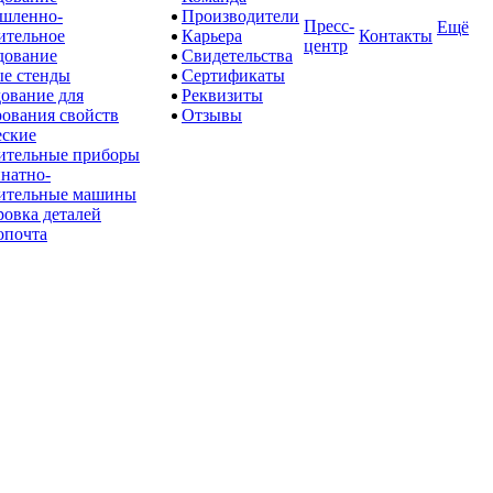
шленно-
Производители
Пресс-
Ещё
ительное
Карьера
Контакты
центр
дование
Свидетельства
е стенды
Сертификаты
ование для
Реквизиты
рования свойств
Отзывы
ские
ительные приборы
натно-
ительные машины
овка деталей
опочта