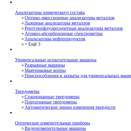
Анализаторы химического состава
Оптико-эмиссионные анализаторы металлов
Лазерные анализаторы металлов
Рентгенофлуоресцентные анализаторы металлов
Атомно-абсорбционные спектрометры
Анализаторы нефтепродуктов
+ Ещё 3
Универсальные испытательные машины
Разрывные машины
Маятниковые копры
Приспособления и захваты для универсальных маш
Твердомеры
Стационарные твердомеры
Портативные твердомеры
Автоматические линии измерения твердости
Оптические измерительные приборы
Видеоизмерительные машины