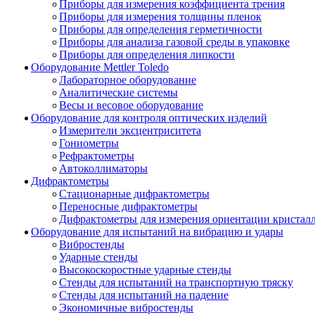
Приборы для измерения коэффициента трения
Приборы для измерения толщины пленок
Приборы для определения герметичности
Приборы для анализа газовой среды в упаковке
Приборы для определения липкости
Оборудование Mettler Toledo
Лабораторное оборудование
Аналитические системы
Весы и весовое оборудование
Оборудование для контроля оптических изделий
Измерители эксцентриситета
Гониометры
Рефрактометры
Автоколлиматоры
Дифрактометры
Стационарные дифрактометры
Переносные дифрактометры
Дифрактометры для измерения ориентации кристал
Оборудование для испытаний на вибрацию и удары
Вибростенды
Ударные стенды
Высокоскоростные ударные стенды
Стенды для испытаний на транспортную тряску
Стенды для испытаний на падение
Экономичные вибростенды