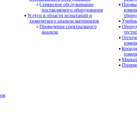
Сервисное обслуживание
Промы
поставляемого оборудования
измер
Услуги в области испытаний и
обору
химического анализа материалов
Учебны
Проведение спектрального
Оборуд
анализа
тести
Оптиче
измер
Коорди
измер
Маркир
Пневм
лов