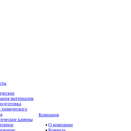
кты
ческие
ания материалов
одготовка
 химического
ва
Компания
ические камеры
торное
О компании
дование
Команда