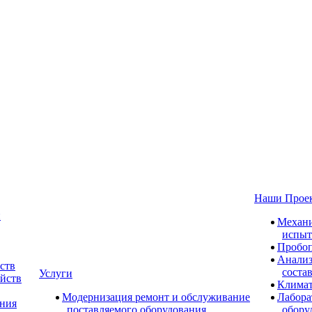
Наши Прое
и
Механи
испыт
Пробоп
Анализ
ств
соста
Услуги
ойств
Климат
Модернизация ремонт и обслуживание
Лабора
ания
поставляемого оборудования
обору