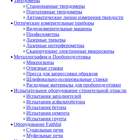
Твердомеры
Стационарные твердомеры
Портативные твердомеры
Автоматические линии измерения твердости
Оптические измерительные приборы
Видеоизмерительные машины
Профилометры
Лазерные трекеры
Лазерные интерферометры
Сканирующие электронные микроскопы
Металлография и Пробоподготовка
Микроскопы
Отрезные станки
Пресса для запрессовки образцов
Шлифовально-полировальные станки
Расходные материалы для пробоподготовки
Испытательное оборудование строительной отрасли
Испытания заполнителей
Испытания асфальтобетона
Испытания бетона
Испытания цемента
Испытания грунта
Оборудование Faithful
Сушильные печи
Муфельные печи