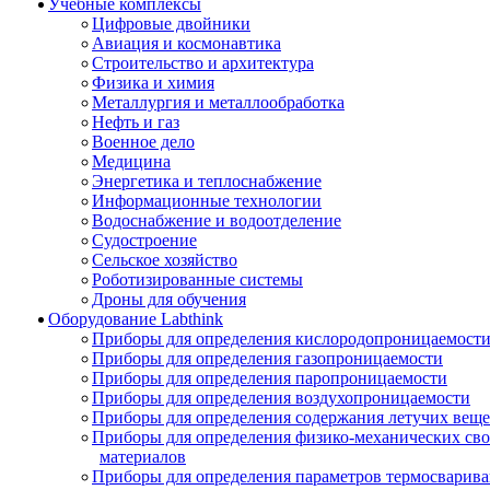
Учебные комплексы
Цифровые двойники
Авиация и космонавтика
Строительство и архитектура
Физика и химия
Металлургия и металлообработка
Нефть и газ
Военное дело
Медицина
Энергетика и теплоснабжение
Информационные технологии
Водоснабжение и водоотделение
Судостроение
Сельское хозяйство
Роботизированные системы
Дроны для обучения
Оборудование Labthink
Приборы для определения кислородопроницаемост
Приборы для определения газопроницаемости
Приборы для определения паропроницаемости
Приборы для определения воздухопроницаемости
Приборы для определения содержания летучих веще
Приборы для определения физико-механических св
материалов
Приборы для определения параметров термосварив