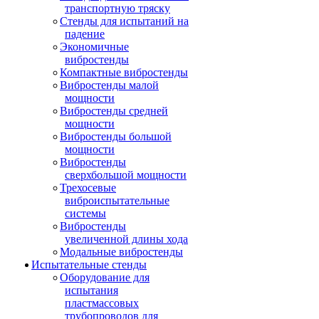
транспортную тряску
Стенды для испытаний на
падение
Экономичные
вибростенды
Компактные вибростенды
Вибростенды малой
мощности
Вибростенды средней
мощности
Вибростенды большой
мощности
Вибростенды
сверхбольшой мощности
Трехосевые
виброиспытательные
системы
Вибростенды
увеличенной длины хода
Модальные вибростенды
Испытательные стенды
Оборудование для
испытания
пластмассовых
трубопроводов для