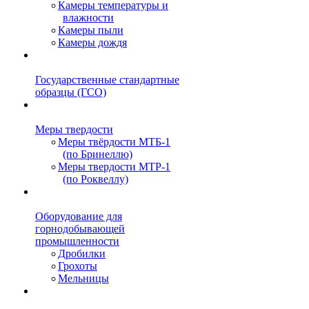
Камеры температуры и
влажности
Камеры пыли
Камеры дождя
Государственные стандартные
образцы (ГСО)
Меры твердости
Меры твёрдости МТБ-1
(по Бринеллю)
Меры твердости МТР-1
(по Роквеллу)
Оборудование для
горнодобывающей
промышленности
Дробилки
Грохоты
Мельницы