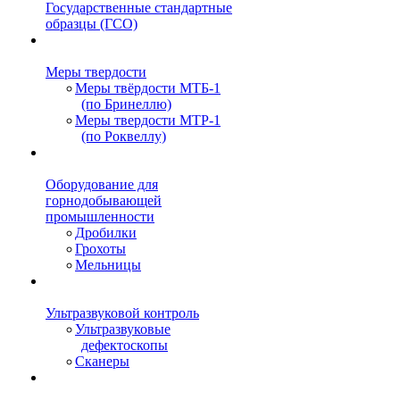
Государственные стандартные
образцы (ГСО)
Меры твердости
Меры твёрдости МТБ-1
(по Бринеллю)
Меры твердости МТР-1
(по Роквеллу)
Оборудование для
горнодобывающей
промышленности
Дробилки
Грохоты
Мельницы
Ультразвуковой контроль
Ультразвуковые
дефектоскопы
Сканеры