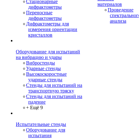
Стационарные
материалов
дифрактометры
Проведение
Переносные
спектральног
дифрактометры
анализа
Дифрактометры для
измерения ориентации
кристаллов
Оборудование для испытаний
на вибрацию и удары
Вибростенды
Ударные стенды
Высокоскоростные
ударные стенды
Стенды для испытаний на
транспортную тряску
Стенды для испытаний на
падение
+ Ещё 9
Испытательные стенды
Оборудование для
испытания