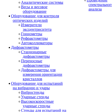
Проведение
Аналитические системы
спектральног
Весы и весовое
анализа
оборудование
Оборудование для контроля
оптических изделий
Измерители
эксцентриситета
Гониометры
Рефрактометры
Автоколлиматоры
Дифрактометры
Стационарные
дифрактометры
Переносные
дифрактометры
Дифрактометры для
измерения ориентации
кристаллов
Оборудование для испытаний
на вибрацию и удары
Вибростенды
Ударные стенды
Высокоскоростные
ударные стенды
Стенды для испытаний на