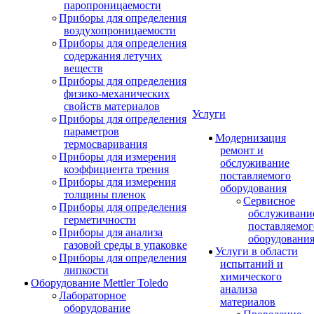
паропроницаемости
Приборы для определения
воздухопроницаемости
Приборы для определения
содержания летучих
веществ
Приборы для определения
физико-механических
свойств материалов
Услуги
Приборы для определения
параметров
Модернизация
термосваривания
ремонт и
Приборы для измерения
обслуживание
коэффициента трения
поставляемого
Приборы для измерения
оборудования
толщины пленок
Сервисное
Приборы для определения
обслуживани
герметичности
поставляемог
Приборы для анализа
оборудовани
газовой среды в упаковке
Услуги в области
Приборы для определения
испытаний и
липкости
химического
Оборудование Mettler Toledo
анализа
Лабораторное
материалов
оборудование