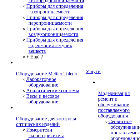
кислородопроницаемости
Приборы для определения
газопроницаемости
Приборы для определения
паропроницаемости
Приборы для определения
воздухопроницаемости
Приборы для определения
содержания летучих
веществ
+ Ещё 7
Услуги
Оборудование Mettler Toledo
Лабораторное
оборудование
Аналитические системы
Модернизация
Весы и весовое
ремонт и
оборудование
обслуживание
поставляемого
оборудования
Оборудование для контроля
Сервисное
оптических изделий
обслуживани
Измерители
поставляемог
эксцентриситета
оборудовани