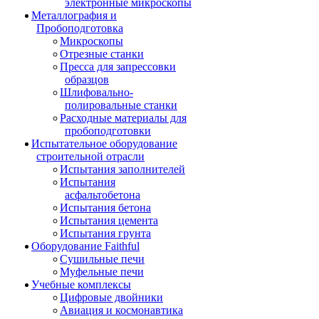
электронные микроскопы
Металлография и
Пробоподготовка
Микроскопы
Отрезные станки
Пресса для запрессовки
образцов
Шлифовально-
полировальные станки
Расходные материалы для
пробоподготовки
Испытательное оборудование
строительной отрасли
Испытания заполнителей
Испытания
асфальтобетона
Испытания бетона
Испытания цемента
Испытания грунта
Оборудование Faithful
Сушильные печи
Муфельные печи
Учебные комплексы
Цифровые двойники
Авиация и космонавтика