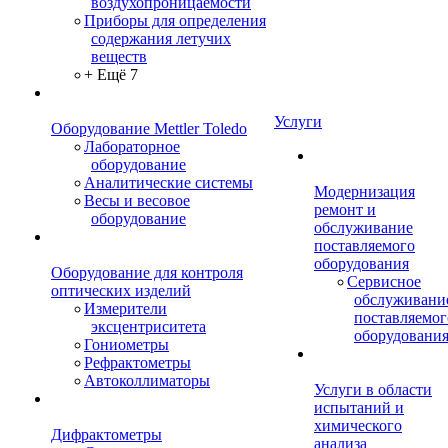
воздухопроницаемости
Приборы для определения
содержания летучих
веществ
+ Ещё 7
Услуги
Оборудование Mettler Toledo
Лабораторное
оборудование
Аналитические системы
Модернизация
Весы и весовое
ремонт и
оборудование
обслуживание
поставляемого
оборудования
Оборудование для контроля
Сервисное
оптических изделий
обслуживани
Измерители
поставляемог
эксцентриситета
оборудовани
Гониометры
Рефрактометры
Автоколлиматоры
Услуги в области
испытаний и
химического
Дифрактометры
анализа