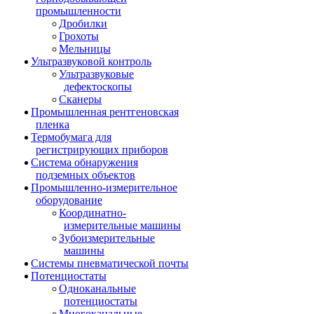
промышленности
Дробилки
Грохоты
Мельницы
Ультразвуковой контроль
Ультразвуковые
дефектоскопы
Сканеры
Промышленная рентгеновская
пленка
Термобумага для
регистрирующих приборов
Система обнаружения
подземных объектов
Промышленно-измерительное
оборудование
Координатно-
измерительные машины
Зубоизмерительные
машины
Системы пневматической почты
Потенциостаты
Одноканальные
потенциостаты
Многоканальные