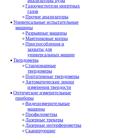
анализаторы руды
Газоочистители инертных
газов
Прочие анализаторы
Универсальные испытательные
машины
Разрывные машины
Маятниковые копры
Приспособления и
захваты для
универсальных машин
Твердомеры
Стационарные
твердомеры
Портативные твердомеры
Автоматические линии
измерения твердости
Оптические измерительные
приборы
Видеоизмерительные
машины
Профилометры
Лазерные трекеры
Лазерные интерферометры
Сканирующие