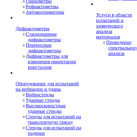
Гониометры
Рефрактометры
Автоколлиматоры
Услуги в области
испытаний и
химического
Дифрактометры
анализа
Стационарные
материалов
дифрактометры
Проведение
Переносные
спектральног
дифрактометры
анализа
Дифрактометры для
измерения ориентации
кристаллов
Оборудование для испытаний
на вибрацию и удары
Вибростенды
Ударные стенды
Высокоскоростные
ударные стенды
Стенды для испытаний на
транспортную тряску
Стенды для испытаний на
падение