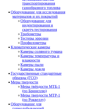
транспортирования
газообразного топлива
Оборудование для исследования
материалов и их покрытий
Оборудование для
индентирования и
скретч-тестирования
Трибометры
Тестеры эррозии
Профилометры
Климатические камеры
Камеры соляного тумана
Камеры температуры и
влажности
Камеры пыли
Камеры дождя
Государственные стандартные
образцы (ГСО)
Меры твердости
Меры твёрдости МТБ-1
(по Бринеллю)
Меры твердости МТР-1
(по Роквеллу)
Оборудование для
горнодобывающей