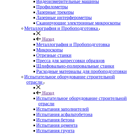
Видеоизмерительные машины
Профилометры
Лазерные трекеры
Лазерные интерферометры
Сканирующие электронные микроскопы
Металлография и Пробоподготовка
Назад
Металлография и Пробоподготовка
Микроскопы
Отрезные станки
Пресса для запрессовки образцов
Шлифовально-полировальные станки
Расходные материалы для пробоподготовки
Испытательное оборудование строительной
отрасли
Назад
Испытательное оборудование строительной
отрасли
Испытания заполнителей
Испытания асфальтобетона
Испытания бетона
Испытания цемента
Испытания грунта