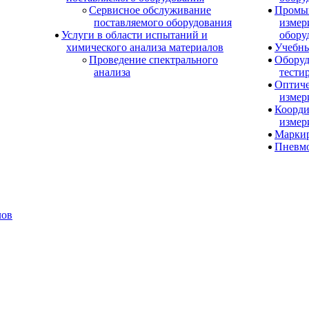
Сервисное обслуживание
Промы
поставляемого оборудования
измер
Услуги в области испытаний и
обору
химического анализа материалов
Учебны
Проведение спектрального
Оборуд
анализа
тести
Оптиче
измер
Коорди
измер
Маркир
Пневм
лов