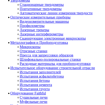
Твердомеры
Стационарные твердомеры
Портативные твердомеры
Автоматические линии измерения твердости
Оптические измерительные приборы
Видеоизмерительные машины
Профилометры
Лазерные трекеры
Лазерные интерферометры
Сканирующие электронные микроскопы
Металлография и Пробоподготовка
Микроскопы
Отрезные станки
Пресса для запрессовки образцов
Шлифовально-полировальные станки
Расходные материалы для пробоподготовки
Испытательное оборудование строительной отрасли
Испытания заполнителей
Испытания асфальтобетона
Испытания бетона
Испытания цемента
Испытания грунта
Оборудование Faithful
Сушильные печи
Муфельные печи