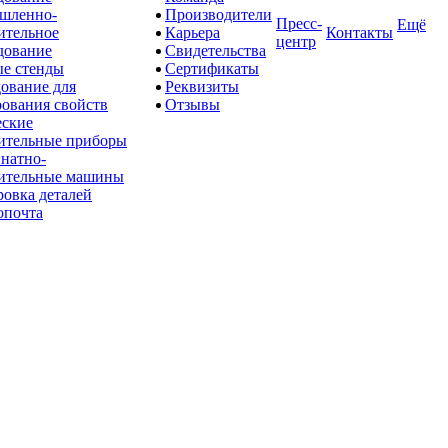
шленно-
Производители
Пресс-
Ещё
ительное
Карьера
Контакты
центр
дование
Свидетельства
е стенды
Сертификаты
ование для
Реквизиты
рования свойств
Отзывы
ские
ительные приборы
натно-
ительные машины
овка деталей
опочта