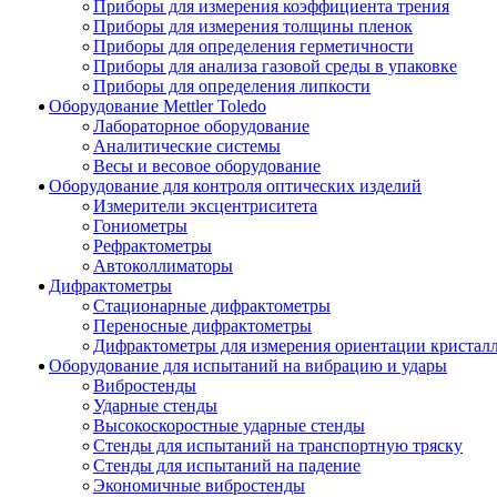
Приборы для измерения коэффициента трения
Приборы для измерения толщины пленок
Приборы для определения герметичности
Приборы для анализа газовой среды в упаковке
Приборы для определения липкости
Оборудование Mettler Toledo
Лабораторное оборудование
Аналитические системы
Весы и весовое оборудование
Оборудование для контроля оптических изделий
Измерители эксцентриситета
Гониометры
Рефрактометры
Автоколлиматоры
Дифрактометры
Стационарные дифрактометры
Переносные дифрактометры
Дифрактометры для измерения ориентации кристал
Оборудование для испытаний на вибрацию и удары
Вибростенды
Ударные стенды
Высокоскоростные ударные стенды
Стенды для испытаний на транспортную тряску
Стенды для испытаний на падение
Экономичные вибростенды