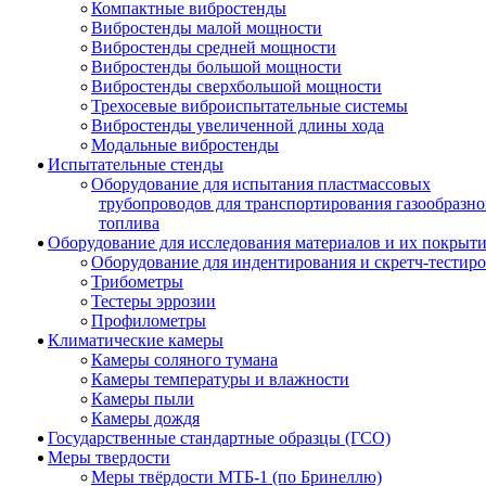
Компактные вибростенды
Вибростенды малой мощности
Вибростенды средней мощности
Вибростенды большой мощности
Вибростенды сверхбольшой мощности
Трехосевые виброиспытательные системы
Вибростенды увеличенной длины хода
Модальные вибростенды
Испытательные стенды
Оборудование для испытания пластмассовых
трубопроводов для транспортирования газообразно
топлива
Оборудование для исследования материалов и их покрыт
Оборудование для индентирования и скретч-тестир
Трибометры
Тестеры эррозии
Профилометры
Климатические камеры
Камеры соляного тумана
Камеры температуры и влажности
Камеры пыли
Камеры дождя
Государственные стандартные образцы (ГСО)
Меры твердости
Меры твёрдости МТБ-1 (по Бринеллю)