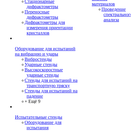
Стационарные
материалов
дифрактометры
Проведение
Переносные
спектральног
дифрактометры
анализа
Дифрактометры для
измерения ориентации
кристаллов
Оборудование для испытаний
на вибрацию и удары
Вибростенды
Ударные стенды
Высокоскоростные
ударные стенды
Стенды для испытаний на
транспортную тряску
Стенды для испытаний на
падение
+ Ещё 9
Испытательные стенды
Оборудование для
испытания