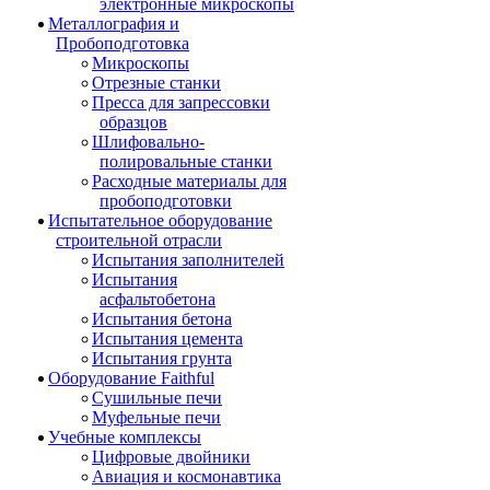
электронные микроскопы
Металлография и
Пробоподготовка
Микроскопы
Отрезные станки
Пресса для запрессовки
образцов
Шлифовально-
полировальные станки
Расходные материалы для
пробоподготовки
Испытательное оборудование
строительной отрасли
Испытания заполнителей
Испытания
асфальтобетона
Испытания бетона
Испытания цемента
Испытания грунта
Оборудование Faithful
Сушильные печи
Муфельные печи
Учебные комплексы
Цифровые двойники
Авиация и космонавтика