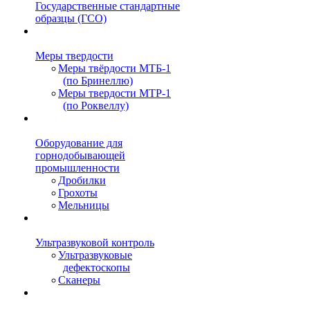
Государственные стандартные
образцы (ГСО)
Меры твердости
Меры твёрдости МТБ-1
(по Бринеллю)
Меры твердости МТР-1
(по Роквеллу)
Оборудование для
горнодобывающей
промышленности
Дробилки
Грохоты
Мельницы
Ультразвуковой контроль
Ультразвуковые
дефектоскопы
Сканеры