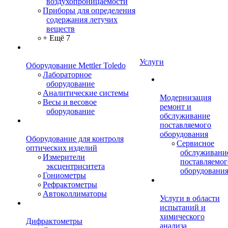
воздухопроницаемости
Приборы для определения
содержания летучих
веществ
+ Ещё 7
Услуги
Оборудование Mettler Toledo
Лабораторное
оборудование
Аналитические системы
Модернизация
Весы и весовое
ремонт и
оборудование
обслуживание
поставляемого
оборудования
Оборудование для контроля
Сервисное
оптических изделий
обслуживани
Измерители
поставляемог
эксцентриситета
оборудовани
Гониометры
Рефрактометры
Автоколлиматоры
Услуги в области
испытаний и
химического
Дифрактометры
анализа