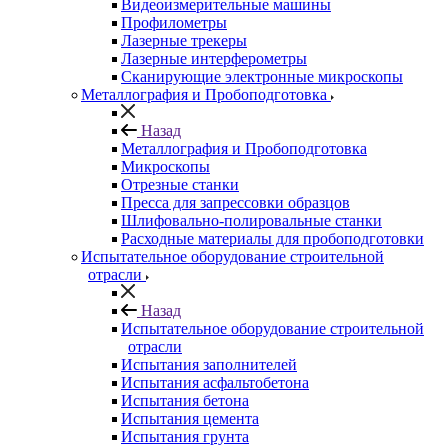
Видеоизмерительные машины
Профилометры
Лазерные трекеры
Лазерные интерферометры
Сканирующие электронные микроскопы
Металлография и Пробоподготовка
Назад
Металлография и Пробоподготовка
Микроскопы
Отрезные станки
Пресса для запрессовки образцов
Шлифовально-полировальные станки
Расходные материалы для пробоподготовки
Испытательное оборудование строительной
отрасли
Назад
Испытательное оборудование строительной
отрасли
Испытания заполнителей
Испытания асфальтобетона
Испытания бетона
Испытания цемента
Испытания грунта