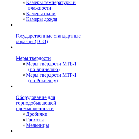
Камеры температуры и
влажности
Камеры пыли
Камеры дождя
Государственные стандартные
образцы (ГСО)
Меры твердости
Меры твёрдости МТБ-1
(по Бринеллю)
Меры твердости МТР-1
(по Роквеллу)
Оборудование для
горнодобывающей
промышленности
Дробилки
Грохоты
Мельницы