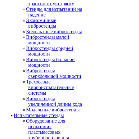
транспортную тряску
Стенды для испытаний на
падение
Экономичные
вибростенды
Компактные вибростенды
Вибростенды малой
мощности
Вибростенды средней
мощности
Вибростенды большой
мощности
Вибростенды
сверхбольшой мощности
Трехосевые
виброиспытательные
системы
Вибростенды
увеличенной длины хода
Модальные вибростенды
Испытательные стенды
Оборудование для
испытания
пластмассовых
трубопроводов для