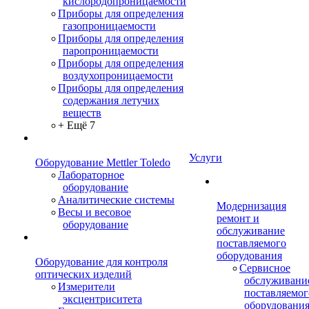
кислородопроницаемости
Приборы для определения
газопроницаемости
Приборы для определения
паропроницаемости
Приборы для определения
воздухопроницаемости
Приборы для определения
содержания летучих
веществ
+ Ещё 7
Услуги
Оборудование Mettler Toledo
Лабораторное
оборудование
Аналитические системы
Модернизация
Весы и весовое
ремонт и
оборудование
обслуживание
поставляемого
оборудования
Оборудование для контроля
Сервисное
оптических изделий
обслуживани
Измерители
поставляемог
эксцентриситета
оборудовани