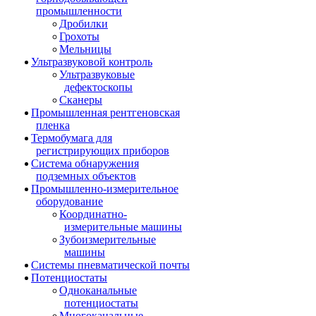
промышленности
Дробилки
Грохоты
Мельницы
Ультразвуковой контроль
Ультразвуковые
дефектоскопы
Сканеры
Промышленная рентгеновская
пленка
Термобумага для
регистрирующих приборов
Система обнаружения
подземных объектов
Промышленно-измерительное
оборудование
Координатно-
измерительные машины
Зубоизмерительные
машины
Системы пневматической почты
Потенциостаты
Одноканальные
потенциостаты
Многоканальные