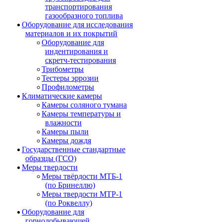
транспортирования
газообразного топлива
Оборудование для исследования
материалов и их покрытий
Оборудование для
индентирования и
скретч-тестирования
Трибометры
Тестеры эррозии
Профилометры
Климатические камеры
Камеры соляного тумана
Камеры температуры и
влажности
Камеры пыли
Камеры дождя
Государственные стандартные
образцы (ГСО)
Меры твердости
Меры твёрдости МТБ-1
(по Бринеллю)
Меры твердости МТР-1
(по Роквеллу)
Оборудование для
горнодобывающей