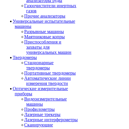
анализаторы руды
Газоочистители инертных
газов
Прочие анализаторы
Универсальные испытательные
машины
Разрывные машины
Маятниковые копры
Приспособления и
захваты для
универсальных машин
Твердомеры
Стационарные
твердомеры
Портативные твердомеры
Автоматические линии
измерения твердости
Оптические измерительные
приборы
Видеоизмерительные
машины
Профилометры
Лазерные трекеры
Лазерные интерферометры
Сканирующие