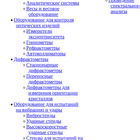
Проведение
Аналитические системы
спектральног
Весы и весовое
анализа
оборудование
Оборудование для контроля
оптических изделий
Измерители
эксцентриситета
Гониометры
Рефрактометры
Автоколлиматоры
Дифрактометры
Стационарные
дифрактометры
Переносные
дифрактометры
Дифрактометры для
измерения ориентации
кристаллов
Оборудование для испытаний
на вибрацию и удары
Вибростенды
Ударные стенды
Высокоскоростные
ударные стенды
Стенды для испытаний на