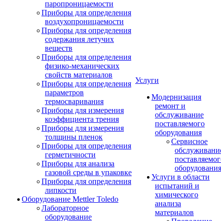
паропроницаемости
Приборы для определения
воздухопроницаемости
Приборы для определения
содержания летучих
веществ
Приборы для определения
физико-механических
свойств материалов
Услуги
Приборы для определения
параметров
Модернизация
термосваривания
ремонт и
Приборы для измерения
обслуживание
коэффициента трения
поставляемого
Приборы для измерения
оборудования
толщины пленок
Сервисное
Приборы для определения
обслуживани
герметичности
поставляемог
Приборы для анализа
оборудовани
газовой среды в упаковке
Услуги в области
Приборы для определения
испытаний и
липкости
химического
Оборудование Mettler Toledo
анализа
Лабораторное
материалов
оборудование