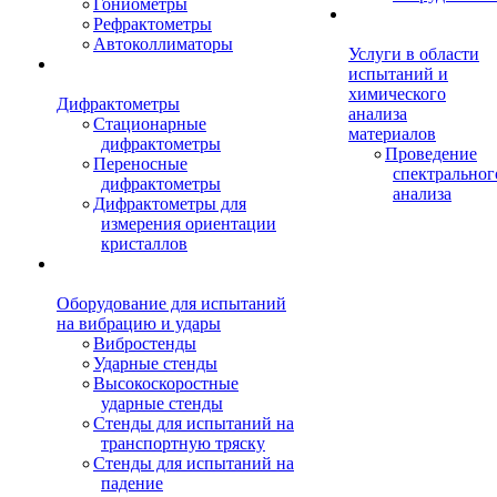
Гониометры
Рефрактометры
Автоколлиматоры
Услуги в области
испытаний и
химического
Дифрактометры
анализа
Стационарные
материалов
дифрактометры
Проведение
Переносные
спектральног
дифрактометры
анализа
Дифрактометры для
измерения ориентации
кристаллов
Оборудование для испытаний
на вибрацию и удары
Вибростенды
Ударные стенды
Высокоскоростные
ударные стенды
Стенды для испытаний на
транспортную тряску
Стенды для испытаний на
падение