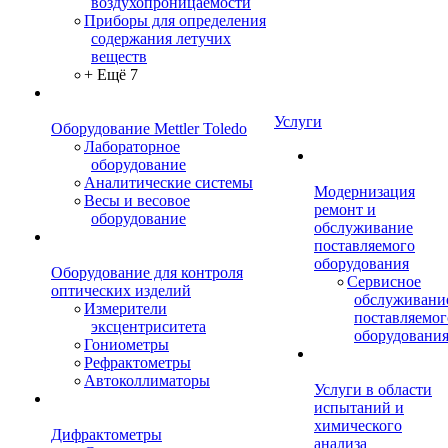
воздухопроницаемости
Приборы для определения
содержания летучих
веществ
+ Ещё 7
Услуги
Оборудование Mettler Toledo
Лабораторное
оборудование
Аналитические системы
Модернизация
Весы и весовое
ремонт и
оборудование
обслуживание
поставляемого
оборудования
Оборудование для контроля
Сервисное
оптических изделий
обслуживани
Измерители
поставляемог
эксцентриситета
оборудовани
Гониометры
Рефрактометры
Автоколлиматоры
Услуги в области
испытаний и
химического
Дифрактометры
анализа