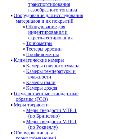
транспортирования
газообразного топлива
Оборудование для исследования
материалов и их покрытий
Оборудование для
индентирования и
скретч-тестирования
Трибометры
Тестеры эррозии
Профилометры
Климатические камеры
Камеры соляного тумана
Камеры температуры и
влажности
Камеры пыли
Камеры дождя
Государственные стандартные
образцы (ГСО)
Меры твердости
Меры твёрдости МТБ-1
(по Бринеллю)
Меры твердости МТР-1
(по Роквеллу)
Оборудование для
горнодобывающей