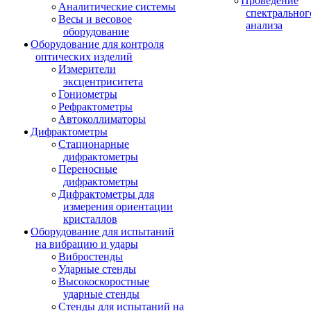
Проведение
Аналитические системы
спектральног
Весы и весовое
анализа
оборудование
Оборудование для контроля
оптических изделий
Измерители
эксцентриситета
Гониометры
Рефрактометры
Автоколлиматоры
Дифрактометры
Стационарные
дифрактометры
Переносные
дифрактометры
Дифрактометры для
измерения ориентации
кристаллов
Оборудование для испытаний
на вибрацию и удары
Вибростенды
Ударные стенды
Высокоскоростные
ударные стенды
Стенды для испытаний на