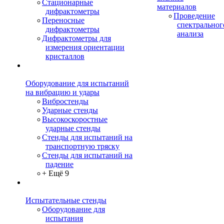
Стационарные
материалов
дифрактометры
Проведение
Переносные
спектральног
дифрактометры
анализа
Дифрактометры для
измерения ориентации
кристаллов
Оборудование для испытаний
на вибрацию и удары
Вибростенды
Ударные стенды
Высокоскоростные
ударные стенды
Стенды для испытаний на
транспортную тряску
Стенды для испытаний на
падение
+ Ещё 9
Испытательные стенды
Оборудование для
испытания