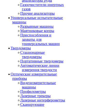
анализаторы руды
Газоочистители инертных
газов
Прочие анализаторы
Универсальные испытательные
машины
Разрывные машины
Маятниковые копры
Приспособления и
захваты для
универсальных машин
Твердомеры
Стационарные
твердомеры
Портативные твердомеры
Автоматические линии
измерения твердости
Оптические измерительные
приборы
Видеоизмерительные
машины
Профилометры
Лазерные трекеры
Лазерные интерферометры
Сканирующие