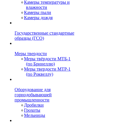
Камеры температуры и
влажности
Камеры пыли
Камеры дождя
Государственные стандартные
образцы (ГСО)
Меры твердости
Меры твёрдости МТБ-1
(по Бринеллю)
Меры твердости МТР-1
(по Роквеллу)
Оборудование для
горнодобывающей
промышленности
Дробилки
Грохоты
Мельницы