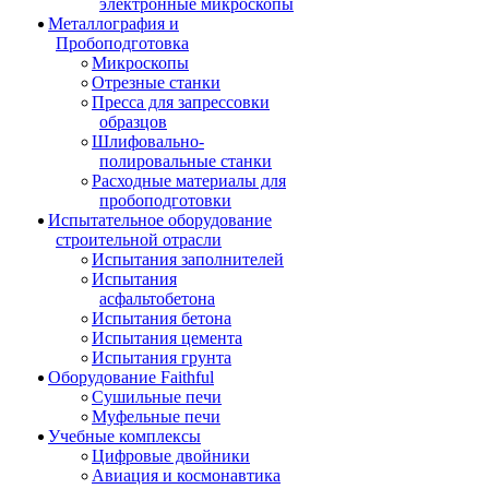
электронные микроскопы
Металлография и
Пробоподготовка
Микроскопы
Отрезные станки
Пресса для запрессовки
образцов
Шлифовально-
полировальные станки
Расходные материалы для
пробоподготовки
Испытательное оборудование
строительной отрасли
Испытания заполнителей
Испытания
асфальтобетона
Испытания бетона
Испытания цемента
Испытания грунта
Оборудование Faithful
Сушильные печи
Муфельные печи
Учебные комплексы
Цифровые двойники
Авиация и космонавтика