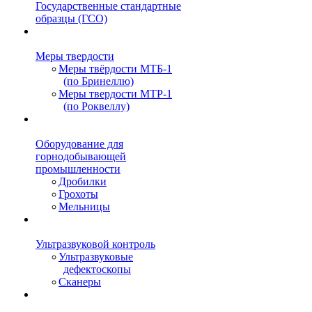
Государственные стандартные
образцы (ГСО)
Меры твердости
Меры твёрдости МТБ-1
(по Бринеллю)
Меры твердости МТР-1
(по Роквеллу)
Оборудование для
горнодобывающей
промышленности
Дробилки
Грохоты
Мельницы
Ультразвуковой контроль
Ультразвуковые
дефектоскопы
Сканеры