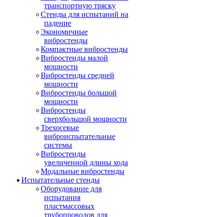
транспортную тряску
Стенды для испытаний на
падение
Экономичные
вибростенды
Компактные вибростенды
Вибростенды малой
мощности
Вибростенды средней
мощности
Вибростенды большой
мощности
Вибростенды
сверхбольшой мощности
Трехосевые
виброиспытательные
системы
Вибростенды
увеличенной длины хода
Модальные вибростенды
Испытательные стенды
Оборудование для
испытания
пластмассовых
трубопроводов для