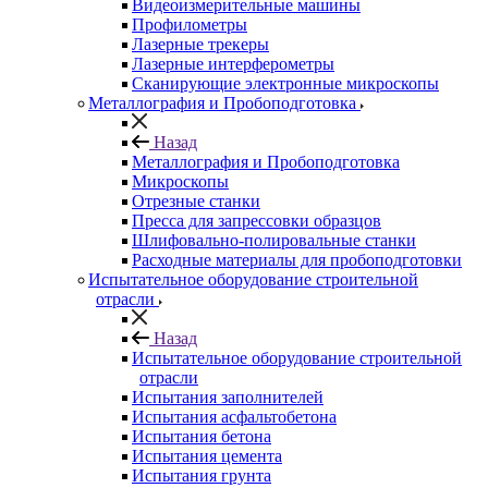
Видеоизмерительные машины
Профилометры
Лазерные трекеры
Лазерные интерферометры
Сканирующие электронные микроскопы
Металлография и Пробоподготовка
Назад
Металлография и Пробоподготовка
Микроскопы
Отрезные станки
Пресса для запрессовки образцов
Шлифовально-полировальные станки
Расходные материалы для пробоподготовки
Испытательное оборудование строительной
отрасли
Назад
Испытательное оборудование строительной
отрасли
Испытания заполнителей
Испытания асфальтобетона
Испытания бетона
Испытания цемента
Испытания грунта