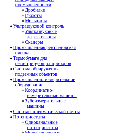
промышленности
Дробилки
Грохоты
Мельницы
Ультразвуковой контроль
Ультразвуковые
дефектоскопы
Сканеры
Промышленная рентгеновская
пленка
Термобумага для
регистрирующих приборов
Система обнаружения
подземных объектов
Промышленно-измерительное
оборудование
Координатно-
измерительные машины
Зубоизмерительные
машины
Системы пневматической почты
Потенциостаты
Одноканальные
потенциостаты
Многоканальные