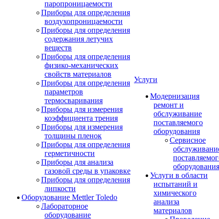
паропроницаемости
Приборы для определения
воздухопроницаемости
Приборы для определения
содержания летучих
веществ
Приборы для определения
физико-механических
свойств материалов
Услуги
Приборы для определения
параметров
Модернизация
термосваривания
ремонт и
Приборы для измерения
обслуживание
коэффициента трения
поставляемого
Приборы для измерения
оборудования
толщины пленок
Сервисное
Приборы для определения
обслуживани
герметичности
поставляемог
Приборы для анализа
оборудовани
газовой среды в упаковке
Услуги в области
Приборы для определения
испытаний и
липкости
химического
Оборудование Mettler Toledo
анализа
Лабораторное
материалов
оборудование