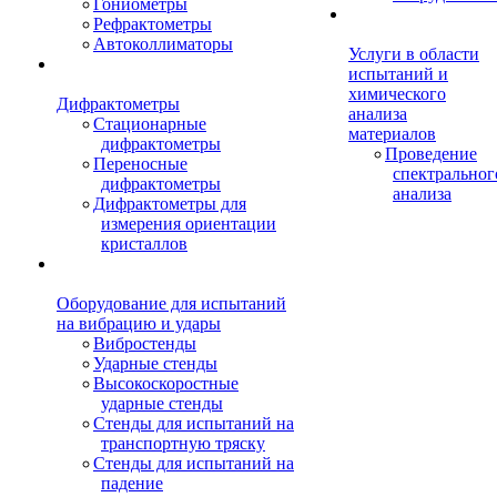
Гониометры
Рефрактометры
Автоколлиматоры
Услуги в области
испытаний и
химического
Дифрактометры
анализа
Стационарные
материалов
дифрактометры
Проведение
Переносные
спектральног
дифрактометры
анализа
Дифрактометры для
измерения ориентации
кристаллов
Оборудование для испытаний
на вибрацию и удары
Вибростенды
Ударные стенды
Высокоскоростные
ударные стенды
Стенды для испытаний на
транспортную тряску
Стенды для испытаний на
падение