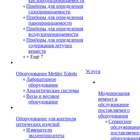
кислородопроницаемости
Приборы для определения
газопроницаемости
Приборы для определения
паропроницаемости
Приборы для определения
воздухопроницаемости
Приборы для определения
содержания летучих
веществ
+ Ещё 7
Услуги
Оборудование Mettler Toledo
Лабораторное
оборудование
Аналитические системы
Модернизация
Весы и весовое
ремонт и
оборудование
обслуживание
поставляемого
оборудования
Оборудование для контроля
Сервисное
оптических изделий
обслуживани
Измерители
поставляемог
эксцентриситета
оборудовани