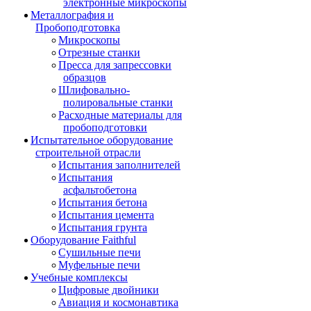
электронные микроскопы
Металлография и
Пробоподготовка
Микроскопы
Отрезные станки
Пресса для запрессовки
образцов
Шлифовально-
полировальные станки
Расходные материалы для
пробоподготовки
Испытательное оборудование
строительной отрасли
Испытания заполнителей
Испытания
асфальтобетона
Испытания бетона
Испытания цемента
Испытания грунта
Оборудование Faithful
Сушильные печи
Муфельные печи
Учебные комплексы
Цифровые двойники
Авиация и космонавтика