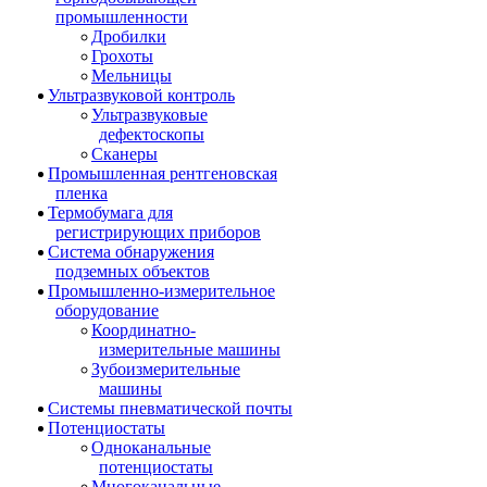
промышленности
Дробилки
Грохоты
Мельницы
Ультразвуковой контроль
Ультразвуковые
дефектоскопы
Сканеры
Промышленная рентгеновская
пленка
Термобумага для
регистрирующих приборов
Система обнаружения
подземных объектов
Промышленно-измерительное
оборудование
Координатно-
измерительные машины
Зубоизмерительные
машины
Системы пневматической почты
Потенциостаты
Одноканальные
потенциостаты
Многоканальные