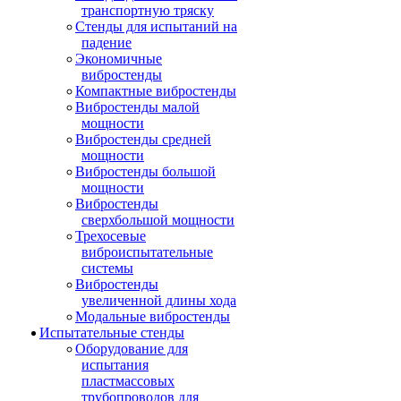
транспортную тряску
Стенды для испытаний на
падение
Экономичные
вибростенды
Компактные вибростенды
Вибростенды малой
мощности
Вибростенды средней
мощности
Вибростенды большой
мощности
Вибростенды
сверхбольшой мощности
Трехосевые
виброиспытательные
системы
Вибростенды
увеличенной длины хода
Модальные вибростенды
Испытательные стенды
Оборудование для
испытания
пластмассовых
трубопроводов для