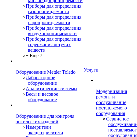
кислородопроницаемости
Приборы для определения
газопроницаемости
Приборы для определения
паропроницаемости
Приборы для определения
воздухопроницаемости
Приборы для определения
содержания летучих
веществ
+ Ещё 7
Услуги
Оборудование Mettler Toledo
Лабораторное
оборудование
Аналитические системы
Модернизация
Весы и весовое
ремонт и
оборудование
обслуживание
поставляемого
оборудования
Оборудование для контроля
Сервисное
оптических изделий
обслуживани
Измерители
поставляемог
эксцентриситета
оборудовани