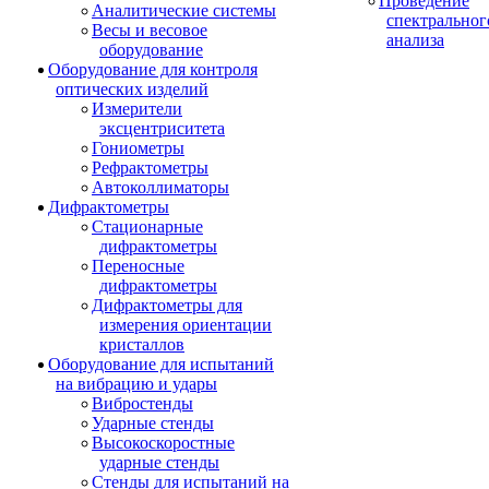
Проведение
Аналитические системы
спектральног
Весы и весовое
анализа
оборудование
Оборудование для контроля
оптических изделий
Измерители
эксцентриситета
Гониометры
Рефрактометры
Автоколлиматоры
Дифрактометры
Стационарные
дифрактометры
Переносные
дифрактометры
Дифрактометры для
измерения ориентации
кристаллов
Оборудование для испытаний
на вибрацию и удары
Вибростенды
Ударные стенды
Высокоскоростные
ударные стенды
Стенды для испытаний на