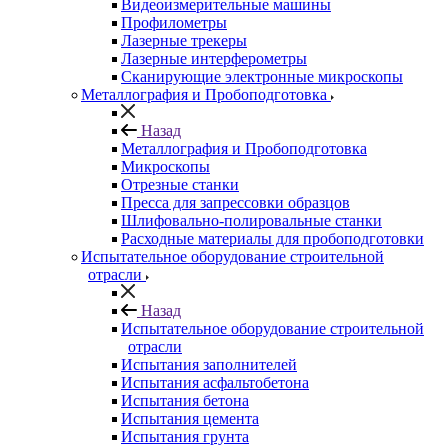
Видеоизмерительные машины
Профилометры
Лазерные трекеры
Лазерные интерферометры
Сканирующие электронные микроскопы
Металлография и Пробоподготовка
Назад
Металлография и Пробоподготовка
Микроскопы
Отрезные станки
Пресса для запрессовки образцов
Шлифовально-полировальные станки
Расходные материалы для пробоподготовки
Испытательное оборудование строительной
отрасли
Назад
Испытательное оборудование строительной
отрасли
Испытания заполнителей
Испытания асфальтобетона
Испытания бетона
Испытания цемента
Испытания грунта