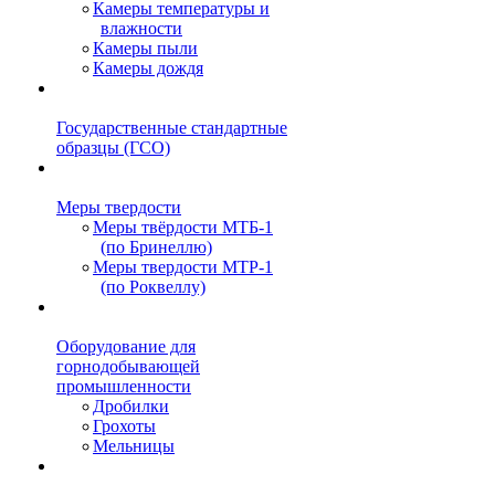
Камеры температуры и
влажности
Камеры пыли
Камеры дождя
Государственные стандартные
образцы (ГСО)
Меры твердости
Меры твёрдости МТБ-1
(по Бринеллю)
Меры твердости МТР-1
(по Роквеллу)
Оборудование для
горнодобывающей
промышленности
Дробилки
Грохоты
Мельницы