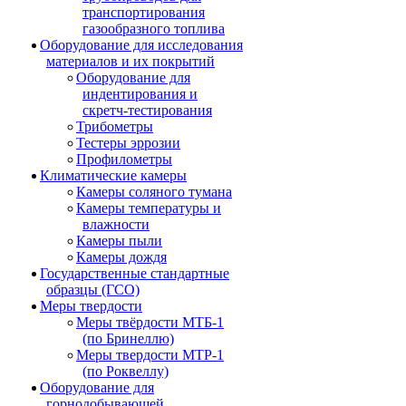
транспортирования
газообразного топлива
Оборудование для исследования
материалов и их покрытий
Оборудование для
индентирования и
скретч-тестирования
Трибометры
Тестеры эррозии
Профилометры
Климатические камеры
Камеры соляного тумана
Камеры температуры и
влажности
Камеры пыли
Камеры дождя
Государственные стандартные
образцы (ГСО)
Меры твердости
Меры твёрдости МТБ-1
(по Бринеллю)
Меры твердости МТР-1
(по Роквеллу)
Оборудование для
горнодобывающей