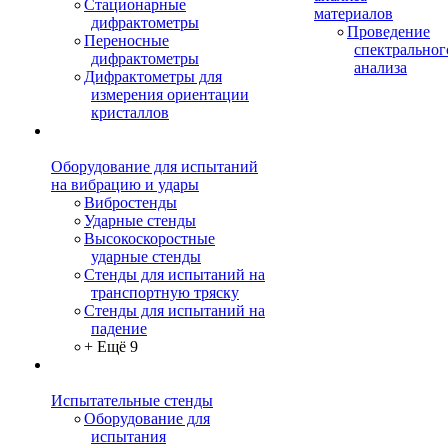
Стационарные
материалов
дифрактометры
Проведение
Переносные
спектральног
дифрактометры
анализа
Дифрактометры для
измерения ориентации
кристаллов
Оборудование для испытаний
на вибрацию и удары
Вибростенды
Ударные стенды
Высокоскоростные
ударные стенды
Стенды для испытаний на
транспортную тряску
Стенды для испытаний на
падение
+ Ещё 9
Испытательные стенды
Оборудование для
испытания