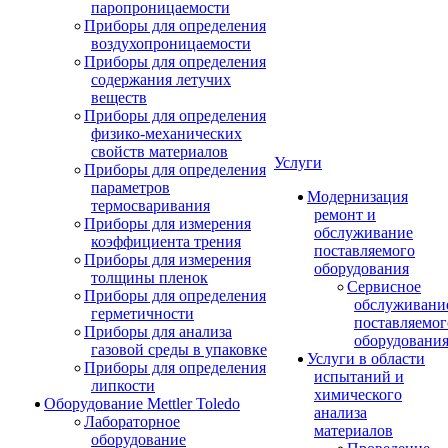
паропроницаемости
Приборы для определения
воздухопроницаемости
Приборы для определения
содержания летучих
веществ
Приборы для определения
физико-механических
свойств материалов
Услуги
Приборы для определения
параметров
Модернизация
термосваривания
ремонт и
Приборы для измерения
обслуживание
коэффициента трения
поставляемого
Приборы для измерения
оборудования
толщины пленок
Сервисное
Приборы для определения
обслуживани
герметичности
поставляемог
Приборы для анализа
оборудовани
газовой среды в упаковке
Услуги в области
Приборы для определения
испытаний и
липкости
химического
Оборудование Mettler Toledo
анализа
Лабораторное
материалов
оборудование