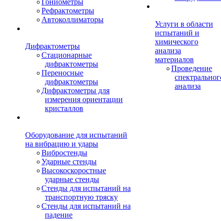
Гониометры
Рефрактометры
Автоколлиматоры
Услуги в области
испытаний и
химического
Дифрактометры
анализа
Стационарные
материалов
дифрактометры
Проведение
Переносные
спектральног
дифрактометры
анализа
Дифрактометры для
измерения ориентации
кристаллов
Оборудование для испытаний
на вибрацию и удары
Вибростенды
Ударные стенды
Высокоскоростные
ударные стенды
Стенды для испытаний на
транспортную тряску
Стенды для испытаний на
падение