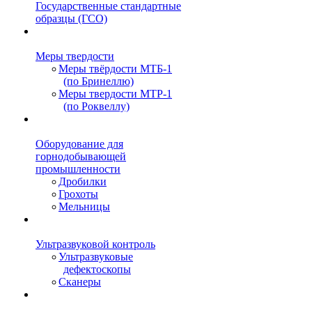
Государственные стандартные
образцы (ГСО)
Меры твердости
Меры твёрдости МТБ-1
(по Бринеллю)
Меры твердости МТР-1
(по Роквеллу)
Оборудование для
горнодобывающей
промышленности
Дробилки
Грохоты
Мельницы
Ультразвуковой контроль
Ультразвуковые
дефектоскопы
Сканеры