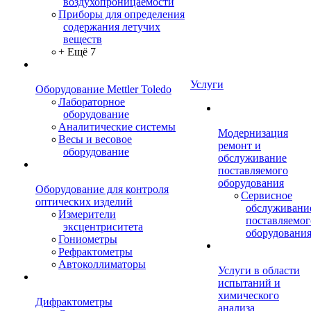
воздухопроницаемости
Приборы для определения
содержания летучих
веществ
+ Ещё 7
Услуги
Оборудование Mettler Toledo
Лабораторное
оборудование
Аналитические системы
Модернизация
Весы и весовое
ремонт и
оборудование
обслуживание
поставляемого
оборудования
Оборудование для контроля
Сервисное
оптических изделий
обслуживани
Измерители
поставляемог
эксцентриситета
оборудовани
Гониометры
Рефрактометры
Автоколлиматоры
Услуги в области
испытаний и
химического
Дифрактометры
анализа