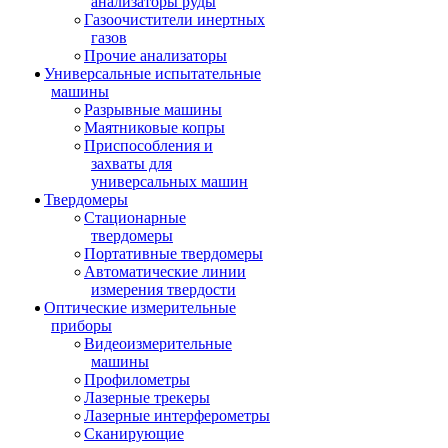
анализаторы руды
Газоочистители инертных
газов
Прочие анализаторы
Универсальные испытательные
машины
Разрывные машины
Маятниковые копры
Приспособления и
захваты для
универсальных машин
Твердомеры
Стационарные
твердомеры
Портативные твердомеры
Автоматические линии
измерения твердости
Оптические измерительные
приборы
Видеоизмерительные
машины
Профилометры
Лазерные трекеры
Лазерные интерферометры
Сканирующие