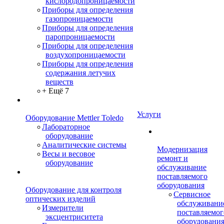
кислородопроницаемости
Приборы для определения
газопроницаемости
Приборы для определения
паропроницаемости
Приборы для определения
воздухопроницаемости
Приборы для определения
содержания летучих
веществ
+ Ещё 7
Услуги
Оборудование Mettler Toledo
Лабораторное
оборудование
Аналитические системы
Модернизация
Весы и весовое
ремонт и
оборудование
обслуживание
поставляемого
оборудования
Оборудование для контроля
Сервисное
оптических изделий
обслуживани
Измерители
поставляемог
эксцентриситета
оборудовани