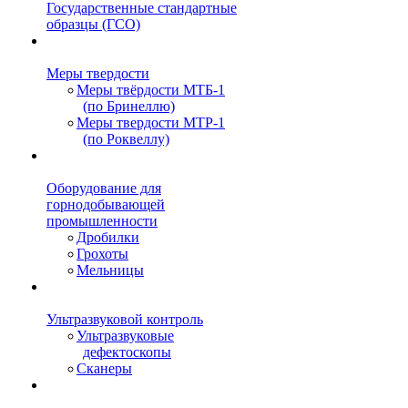
Государственные стандартные
образцы (ГСО)
Меры твердости
Меры твёрдости МТБ-1
(по Бринеллю)
Меры твердости МТР-1
(по Роквеллу)
Оборудование для
горнодобывающей
промышленности
Дробилки
Грохоты
Мельницы
Ультразвуковой контроль
Ультразвуковые
дефектоскопы
Сканеры