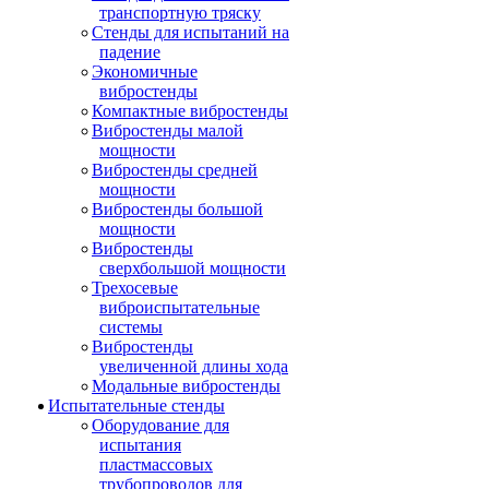
транспортную тряску
Стенды для испытаний на
падение
Экономичные
вибростенды
Компактные вибростенды
Вибростенды малой
мощности
Вибростенды средней
мощности
Вибростенды большой
мощности
Вибростенды
сверхбольшой мощности
Трехосевые
виброиспытательные
системы
Вибростенды
увеличенной длины хода
Модальные вибростенды
Испытательные стенды
Оборудование для
испытания
пластмассовых
трубопроводов для