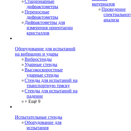
Стационарные
материалов
дифрактометры
Проведение
Переносные
спектральног
дифрактометры
анализа
Дифрактометры для
измерения ориентации
кристаллов
Оборудование для испытаний
на вибрацию и удары
Вибростенды
Ударные стенды
Высокоскоростные
ударные стенды
Стенды для испытаний на
транспортную тряску
Стенды для испытаний на
падение
+ Ещё 9
Испытательные стенды
Оборудование для
испытания