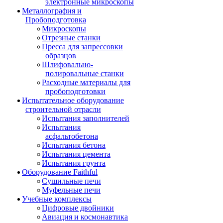
электронные микроскопы
Металлография и
Пробоподготовка
Микроскопы
Отрезные станки
Пресса для запрессовки
образцов
Шлифовально-
полировальные станки
Расходные материалы для
пробоподготовки
Испытательное оборудование
строительной отрасли
Испытания заполнителей
Испытания
асфальтобетона
Испытания бетона
Испытания цемента
Испытания грунта
Оборудование Faithful
Сушильные печи
Муфельные печи
Учебные комплексы
Цифровые двойники
Авиация и космонавтика