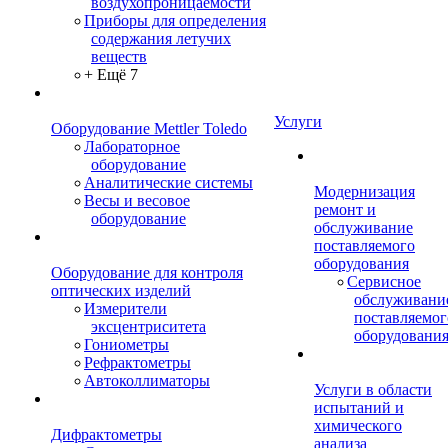
воздухопроницаемости
Приборы для определения
содержания летучих
веществ
+ Ещё 7
Услуги
Оборудование Mettler Toledo
Лабораторное
оборудование
Аналитические системы
Модернизация
Весы и весовое
ремонт и
оборудование
обслуживание
поставляемого
оборудования
Оборудование для контроля
Сервисное
оптических изделий
обслуживани
Измерители
поставляемог
эксцентриситета
оборудовани
Гониометры
Рефрактометры
Автоколлиматоры
Услуги в области
испытаний и
химического
Дифрактометры
анализа