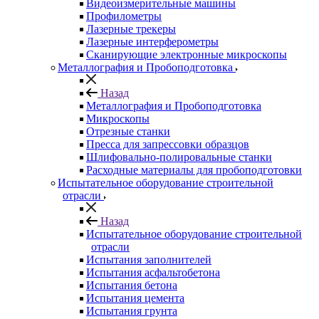
Видеоизмерительные машины
Профилометры
Лазерные трекеры
Лазерные интерферометры
Сканирующие электронные микроскопы
Металлография и Пробоподготовка
Назад
Металлография и Пробоподготовка
Микроскопы
Отрезные станки
Пресса для запрессовки образцов
Шлифовально-полировальные станки
Расходные материалы для пробоподготовки
Испытательное оборудование строительной
отрасли
Назад
Испытательное оборудование строительной
отрасли
Испытания заполнителей
Испытания асфальтобетона
Испытания бетона
Испытания цемента
Испытания грунта