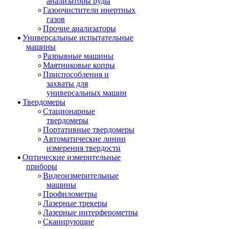
анализаторы руды
Газоочистители инертных
газов
Прочие анализаторы
Универсальные испытательные
машины
Разрывные машины
Маятниковые копры
Приспособления и
захваты для
универсальных машин
Твердомеры
Стационарные
твердомеры
Портативные твердомеры
Автоматические линии
измерения твердости
Оптические измерительные
приборы
Видеоизмерительные
машины
Профилометры
Лазерные трекеры
Лазерные интерферометры
Сканирующие