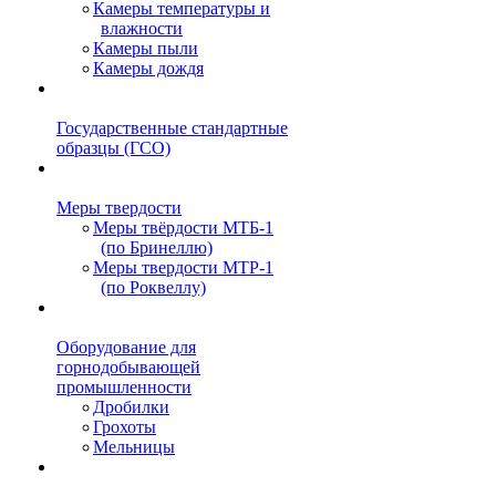
Камеры температуры и
влажности
Камеры пыли
Камеры дождя
Государственные стандартные
образцы (ГСО)
Меры твердости
Меры твёрдости МТБ-1
(по Бринеллю)
Меры твердости МТР-1
(по Роквеллу)
Оборудование для
горнодобывающей
промышленности
Дробилки
Грохоты
Мельницы