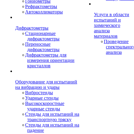
Гониометры
Рефрактометры
Автоколлиматоры
Услуги в области
испытаний и
химического
Дифрактометры
анализа
Стационарные
материалов
дифрактометры
Проведение
Переносные
спектральног
дифрактометры
анализа
Дифрактометры для
измерения ориентации
кристаллов
Оборудование для испытаний
на вибрацию и удары
Вибростенды
Ударные стенды
Высокоскоростные
ударные стенды
Стенды для испытаний на
транспортную тряску
Стенды для испытаний на
падение