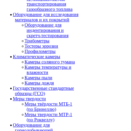
транспортирования
газообразного топлива
Оборудование для исследования
материалов и их покрытий
Оборудование для
индентирования и
скретч-тестирования
Трибометры
Тестеры эррозии
Профилометры
Климатические камеры
Камеры соляного тумана
Камеры температуры и
влажности
Камеры пыли
Камеры дождя
Государственные стандартные
образцы (ГСО)
Меры твердости
Меры твёрдости МТБ-1
(по Бринеллю)
Меры твердости МТР-1
(по Роквеллу)
Оборудование для
горнодобывающей