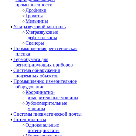
промышленности
Дробилки
Грохоты
Мельницы
Ультразвуковой контроль
Ультразвуковые
дефектоскопы
Сканеры
Промышленная рентгеновская
пленка
Термобумага для
регистрирующих приборов
Система обнаружения
подземных объектов
Промышленно-измерительное
оборудование
Координатно-
измерительные машины
Зубоизмерительные
машины
Системы пневматической почты
Потенциостаты
Одноканальные
потенциостаты
Многоканальные