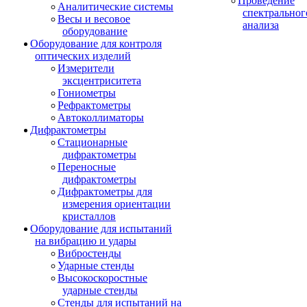
Проведение
Аналитические системы
спектральног
Весы и весовое
анализа
оборудование
Оборудование для контроля
оптических изделий
Измерители
эксцентриситета
Гониометры
Рефрактометры
Автоколлиматоры
Дифрактометры
Стационарные
дифрактометры
Переносные
дифрактометры
Дифрактометры для
измерения ориентации
кристаллов
Оборудование для испытаний
на вибрацию и удары
Вибростенды
Ударные стенды
Высокоскоростные
ударные стенды
Стенды для испытаний на