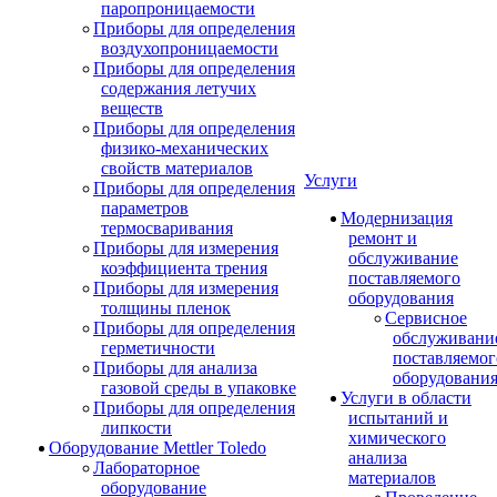
паропроницаемости
Приборы для определения
воздухопроницаемости
Приборы для определения
содержания летучих
веществ
Приборы для определения
физико-механических
свойств материалов
Услуги
Приборы для определения
параметров
Модернизация
термосваривания
ремонт и
Приборы для измерения
обслуживание
коэффициента трения
поставляемого
Приборы для измерения
оборудования
толщины пленок
Сервисное
Приборы для определения
обслуживани
герметичности
поставляемог
Приборы для анализа
оборудовани
газовой среды в упаковке
Услуги в области
Приборы для определения
испытаний и
липкости
химического
Оборудование Mettler Toledo
анализа
Лабораторное
материалов
оборудование