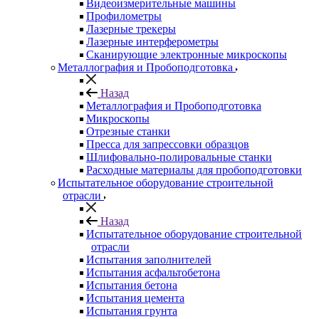
Видеоизмерительные машины
Профилометры
Лазерные трекеры
Лазерные интерферометры
Сканирующие электронные микроскопы
Металлография и Пробоподготовка
Назад
Металлография и Пробоподготовка
Микроскопы
Отрезные станки
Пресса для запрессовки образцов
Шлифовально-полировальные станки
Расходные материалы для пробоподготовки
Испытательное оборудование строительной
отрасли
Назад
Испытательное оборудование строительной
отрасли
Испытания заполнителей
Испытания асфальтобетона
Испытания бетона
Испытания цемента
Испытания грунта