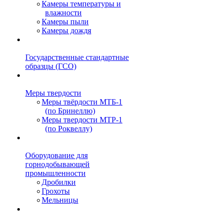
Камеры температуры и
влажности
Камеры пыли
Камеры дождя
Государственные стандартные
образцы (ГСО)
Меры твердости
Меры твёрдости МТБ-1
(по Бринеллю)
Меры твердости МТР-1
(по Роквеллу)
Оборудование для
горнодобывающей
промышленности
Дробилки
Грохоты
Мельницы