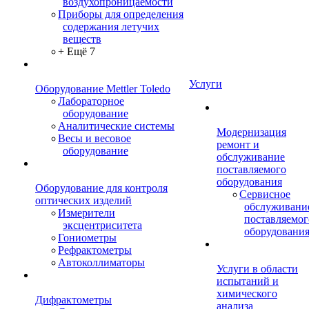
воздухопроницаемости
Приборы для определения
содержания летучих
веществ
+ Ещё 7
Услуги
Оборудование Mettler Toledo
Лабораторное
оборудование
Аналитические системы
Модернизация
Весы и весовое
ремонт и
оборудование
обслуживание
поставляемого
оборудования
Оборудование для контроля
Сервисное
оптических изделий
обслуживани
Измерители
поставляемог
эксцентриситета
оборудовани
Гониометры
Рефрактометры
Автоколлиматоры
Услуги в области
испытаний и
химического
Дифрактометры
анализа