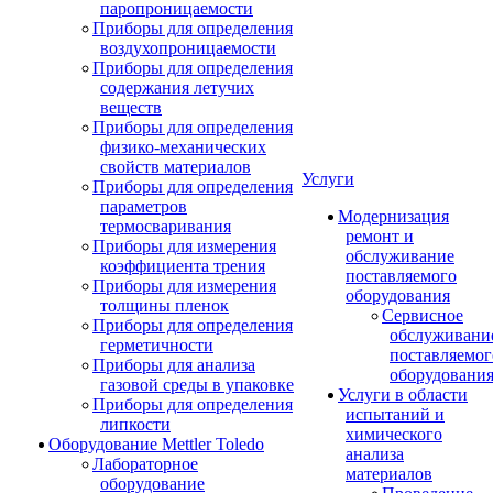
паропроницаемости
Приборы для определения
воздухопроницаемости
Приборы для определения
содержания летучих
веществ
Приборы для определения
физико-механических
свойств материалов
Услуги
Приборы для определения
параметров
Модернизация
термосваривания
ремонт и
Приборы для измерения
обслуживание
коэффициента трения
поставляемого
Приборы для измерения
оборудования
толщины пленок
Сервисное
Приборы для определения
обслуживани
герметичности
поставляемог
Приборы для анализа
оборудовани
газовой среды в упаковке
Услуги в области
Приборы для определения
испытаний и
липкости
химического
Оборудование Mettler Toledo
анализа
Лабораторное
материалов
оборудование