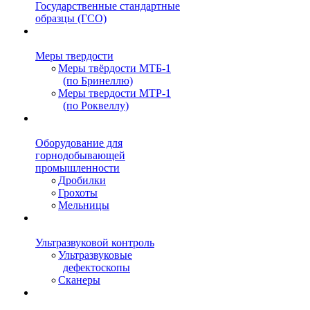
Государственные стандартные
образцы (ГСО)
Меры твердости
Меры твёрдости МТБ-1
(по Бринеллю)
Меры твердости МТР-1
(по Роквеллу)
Оборудование для
горнодобывающей
промышленности
Дробилки
Грохоты
Мельницы
Ультразвуковой контроль
Ультразвуковые
дефектоскопы
Сканеры