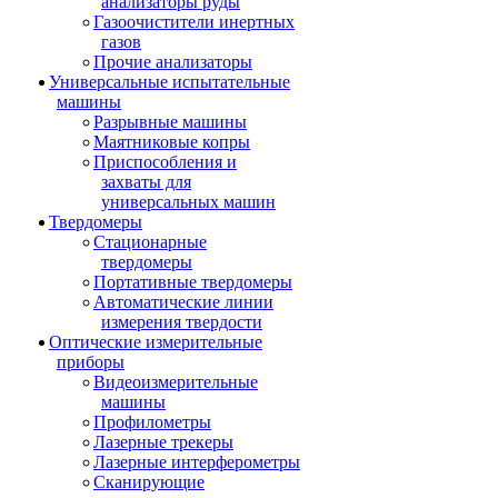
анализаторы руды
Газоочистители инертных
газов
Прочие анализаторы
Универсальные испытательные
машины
Разрывные машины
Маятниковые копры
Приспособления и
захваты для
универсальных машин
Твердомеры
Стационарные
твердомеры
Портативные твердомеры
Автоматические линии
измерения твердости
Оптические измерительные
приборы
Видеоизмерительные
машины
Профилометры
Лазерные трекеры
Лазерные интерферометры
Сканирующие