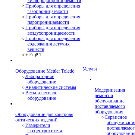
кислородопроницаемости
Приборы для определения
газопроницаемости
Приборы для определения
паропроницаемости
Приборы для определения
воздухопроницаемости
Приборы для определения
содержания летучих
веществ
+ Ещё 7
Услуги
Оборудование Mettler Toledo
Лабораторное
оборудование
Аналитические системы
Модернизация
Весы и весовое
ремонт и
оборудование
обслуживание
поставляемого
оборудования
Оборудование для контроля
Сервисное
оптических изделий
обслуживани
Измерители
поставляемог
эксцентриситета
оборудовани