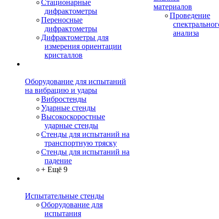
Стационарные
материалов
дифрактометры
Проведение
Переносные
спектральног
дифрактометры
анализа
Дифрактометры для
измерения ориентации
кристаллов
Оборудование для испытаний
на вибрацию и удары
Вибростенды
Ударные стенды
Высокоскоростные
ударные стенды
Стенды для испытаний на
транспортную тряску
Стенды для испытаний на
падение
+ Ещё 9
Испытательные стенды
Оборудование для
испытания