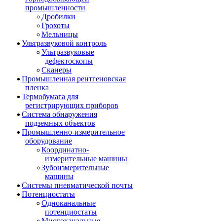
промышленности
Дробилки
Грохоты
Мельницы
Ультразвуковой контроль
Ультразвуковые
дефектоскопы
Сканеры
Промышленная рентгеновская
пленка
Термобумага для
регистрирующих приборов
Система обнаружения
подземных объектов
Промышленно-измерительное
оборудование
Координатно-
измерительные машины
Зубоизмерительные
машины
Системы пневматической почты
Потенциостаты
Одноканальные
потенциостаты
Многоканальные