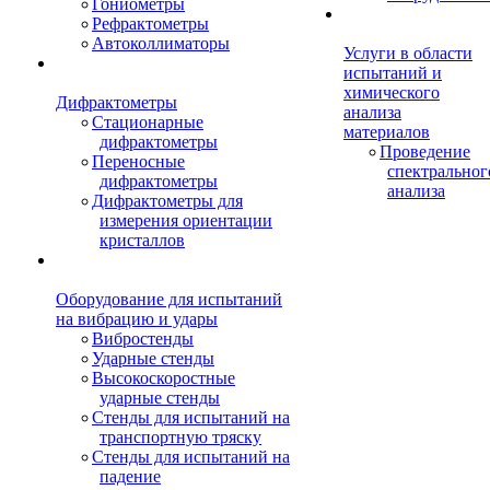
Гониометры
Рефрактометры
Автоколлиматоры
Услуги в области
испытаний и
химического
Дифрактометры
анализа
Стационарные
материалов
дифрактометры
Проведение
Переносные
спектральног
дифрактометры
анализа
Дифрактометры для
измерения ориентации
кристаллов
Оборудование для испытаний
на вибрацию и удары
Вибростенды
Ударные стенды
Высокоскоростные
ударные стенды
Стенды для испытаний на
транспортную тряску
Стенды для испытаний на
падение