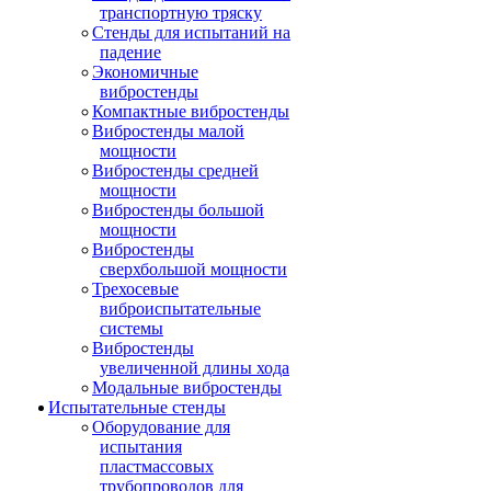
транспортную тряску
Стенды для испытаний на
падение
Экономичные
вибростенды
Компактные вибростенды
Вибростенды малой
мощности
Вибростенды средней
мощности
Вибростенды большой
мощности
Вибростенды
сверхбольшой мощности
Трехосевые
виброиспытательные
системы
Вибростенды
увеличенной длины хода
Модальные вибростенды
Испытательные стенды
Оборудование для
испытания
пластмассовых
трубопроводов для