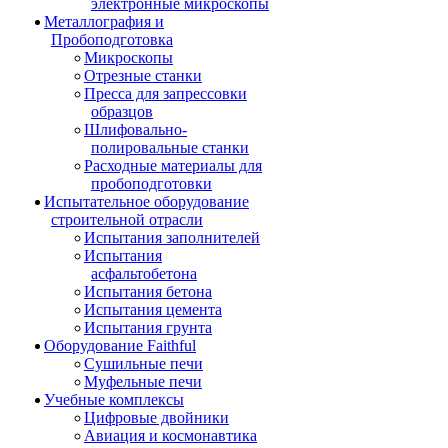
электронные микроскопы
Металлография и
Пробоподготовка
Микроскопы
Отрезные станки
Пресса для запрессовки
образцов
Шлифовально-
полировальные станки
Расходные материалы для
пробоподготовки
Испытательное оборудование
строительной отрасли
Испытания заполнителей
Испытания
асфальтобетона
Испытания бетона
Испытания цемента
Испытания грунта
Оборудование Faithful
Сушильные печи
Муфельные печи
Учебные комплексы
Цифровые двойники
Авиация и космонавтика