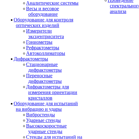
Проведение
Аналитические системы
спектральног
Весы и весовое
анализа
оборудование
Оборудование для контроля
оптических изделий
Измерители
эксцентриситета
Гониометры
Рефрактометры
Автоколлиматоры
Дифрактометры
Стационарные
дифрактометры
Переносные
дифрактометры
Дифрактометры для
измерения ориентации
кристаллов
Оборудование для испытаний
на вибрацию и удары
Вибростенды
Ударные стенды
Высокоскоростные
ударные стенды
Стенды для испытаний на