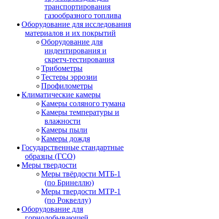
транспортирования
газообразного топлива
Оборудование для исследования
материалов и их покрытий
Оборудование для
индентирования и
скретч-тестирования
Трибометры
Тестеры эррозии
Профилометры
Климатические камеры
Камеры соляного тумана
Камеры температуры и
влажности
Камеры пыли
Камеры дождя
Государственные стандартные
образцы (ГСО)
Меры твердости
Меры твёрдости МТБ-1
(по Бринеллю)
Меры твердости МТР-1
(по Роквеллу)
Оборудование для
горнодобывающей