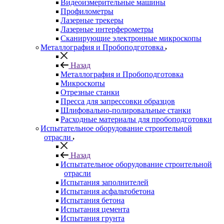
Видеоизмерительные машины
Профилометры
Лазерные трекеры
Лазерные интерферометры
Сканирующие электронные микроскопы
Металлография и Пробоподготовка
Назад
Металлография и Пробоподготовка
Микроскопы
Отрезные станки
Пресса для запрессовки образцов
Шлифовально-полировальные станки
Расходные материалы для пробоподготовки
Испытательное оборудование строительной
отрасли
Назад
Испытательное оборудование строительной
отрасли
Испытания заполнителей
Испытания асфальтобетона
Испытания бетона
Испытания цемента
Испытания грунта