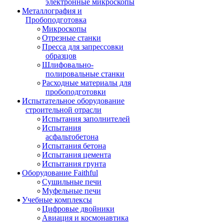
электронные микроскопы
Металлография и
Пробоподготовка
Микроскопы
Отрезные станки
Пресса для запрессовки
образцов
Шлифовально-
полировальные станки
Расходные материалы для
пробоподготовки
Испытательное оборудование
строительной отрасли
Испытания заполнителей
Испытания
асфальтобетона
Испытания бетона
Испытания цемента
Испытания грунта
Оборудование Faithful
Сушильные печи
Муфельные печи
Учебные комплексы
Цифровые двойники
Авиация и космонавтика