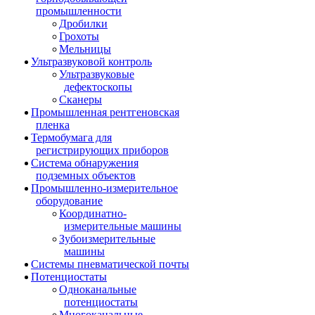
промышленности
Дробилки
Грохоты
Мельницы
Ультразвуковой контроль
Ультразвуковые
дефектоскопы
Сканеры
Промышленная рентгеновская
пленка
Термобумага для
регистрирующих приборов
Система обнаружения
подземных объектов
Промышленно-измерительное
оборудование
Координатно-
измерительные машины
Зубоизмерительные
машины
Системы пневматической почты
Потенциостаты
Одноканальные
потенциостаты
Многоканальные