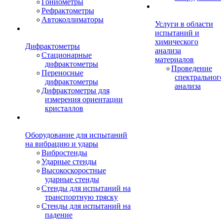
Гониометры
Рефрактометры
Автоколлиматоры
Услуги в области
испытаний и
химического
Дифрактометры
анализа
Стационарные
материалов
дифрактометры
Проведение
Переносные
спектральног
дифрактометры
анализа
Дифрактометры для
измерения ориентации
кристаллов
Оборудование для испытаний
на вибрацию и удары
Вибростенды
Ударные стенды
Высокоскоростные
ударные стенды
Стенды для испытаний на
транспортную тряску
Стенды для испытаний на
падение