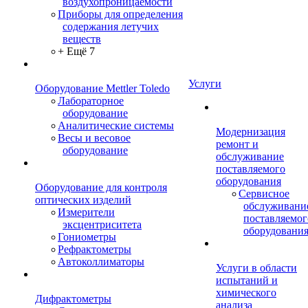
воздухопроницаемости
Приборы для определения
содержания летучих
веществ
+ Ещё 7
Услуги
Оборудование Mettler Toledo
Лабораторное
оборудование
Аналитические системы
Модернизация
Весы и весовое
ремонт и
оборудование
обслуживание
поставляемого
оборудования
Оборудование для контроля
Сервисное
оптических изделий
обслуживани
Измерители
поставляемог
эксцентриситета
оборудовани
Гониометры
Рефрактометры
Автоколлиматоры
Услуги в области
испытаний и
химического
Дифрактометры
анализа