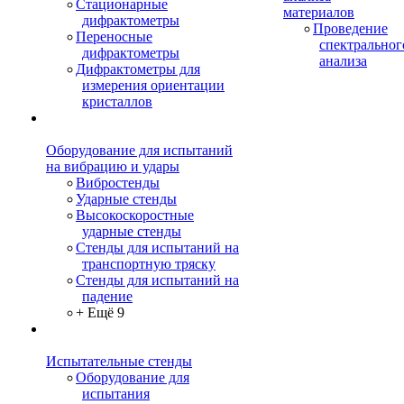
Стационарные
материалов
дифрактометры
Проведение
Переносные
спектральног
дифрактометры
анализа
Дифрактометры для
измерения ориентации
кристаллов
Оборудование для испытаний
на вибрацию и удары
Вибростенды
Ударные стенды
Высокоскоростные
ударные стенды
Стенды для испытаний на
транспортную тряску
Стенды для испытаний на
падение
+ Ещё 9
Испытательные стенды
Оборудование для
испытания