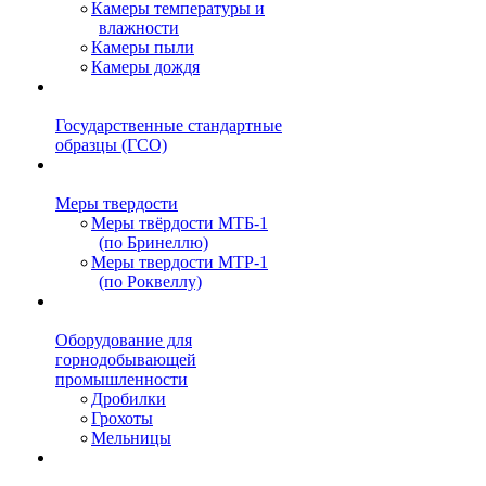
Камеры температуры и
влажности
Камеры пыли
Камеры дождя
Государственные стандартные
образцы (ГСО)
Меры твердости
Меры твёрдости МТБ-1
(по Бринеллю)
Меры твердости МТР-1
(по Роквеллу)
Оборудование для
горнодобывающей
промышленности
Дробилки
Грохоты
Мельницы