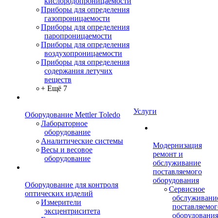
кислородопроницаемости
Приборы для определения
газопроницаемости
Приборы для определения
паропроницаемости
Приборы для определения
воздухопроницаемости
Приборы для определения
содержания летучих
веществ
+ Ещё 7
Услуги
Оборудование Mettler Toledo
Лабораторное
оборудование
Аналитические системы
Модернизация
Весы и весовое
ремонт и
оборудование
обслуживание
поставляемого
оборудования
Оборудование для контроля
Сервисное
оптических изделий
обслуживани
Измерители
поставляемог
эксцентриситета
оборудовани