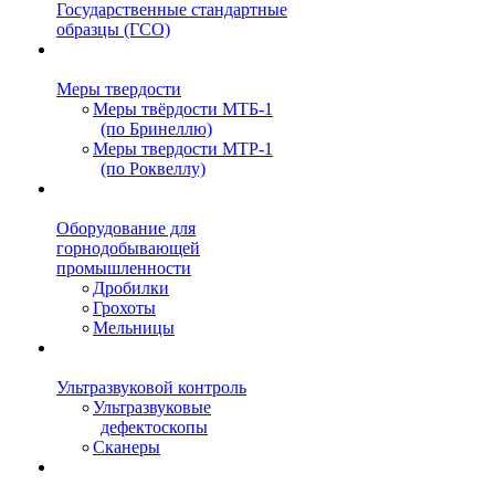
Государственные стандартные
образцы (ГСО)
Меры твердости
Меры твёрдости МТБ-1
(по Бринеллю)
Меры твердости МТР-1
(по Роквеллу)
Оборудование для
горнодобывающей
промышленности
Дробилки
Грохоты
Мельницы
Ультразвуковой контроль
Ультразвуковые
дефектоскопы
Сканеры