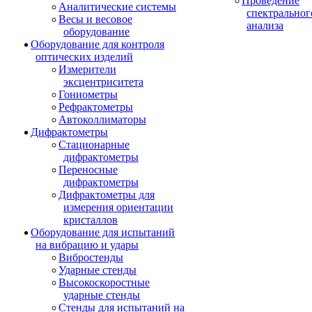
Проведение
Аналитические системы
спектральног
Весы и весовое
анализа
оборудование
Оборудование для контроля
оптических изделий
Измерители
эксцентриситета
Гониометры
Рефрактометры
Автоколлиматоры
Дифрактометры
Стационарные
дифрактометры
Переносные
дифрактометры
Дифрактометры для
измерения ориентации
кристаллов
Оборудование для испытаний
на вибрацию и удары
Вибростенды
Ударные стенды
Высокоскоростные
ударные стенды
Стенды для испытаний на