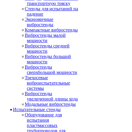
транспортную тряску
Стенды для испытаний на
падение
Экономичные
вибростенды
Компактные вибростенды
Вибростенды малой
мощности
Вибростенды средней
мощности
Вибростенды большой
мощности
Вибростенды
сверхбольшой мощности
Трехосевые
виброиспытательные
системы
Вибростенды
увеличенной длины хода
Модальные вибростенды
Испытательные стенды
Оборудование для
испытания
пластмассовых
трубопроводов для