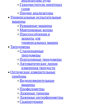
анализаторы руды
Газоочистители инертных
газов
Прочие анализаторы
Универсальные испытательные
машины
Разрывные машины
Маятниковые копры
Приспособления и
захваты для
универсальных машин
Твердомеры
Стационарные
твердомеры
Портативные твердомеры
Автоматические линии
измерения твердости
Оптические измерительные
приборы
Видеоизмерительные
машины
Профилометры
Лазерные трекеры
Лазерные интерферометры
Сканирующие