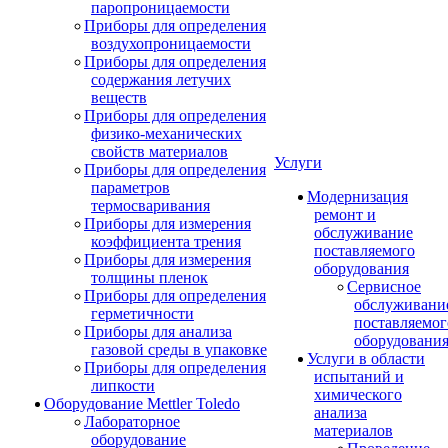
паропроницаемости
Приборы для определения
воздухопроницаемости
Приборы для определения
содержания летучих
веществ
Приборы для определения
физико-механических
свойств материалов
Услуги
Приборы для определения
параметров
Модернизация
термосваривания
ремонт и
Приборы для измерения
обслуживание
коэффициента трения
поставляемого
Приборы для измерения
оборудования
толщины пленок
Сервисное
Приборы для определения
обслуживани
герметичности
поставляемог
Приборы для анализа
оборудовани
газовой среды в упаковке
Услуги в области
Приборы для определения
испытаний и
липкости
химического
Оборудование Mettler Toledo
анализа
Лабораторное
материалов
оборудование