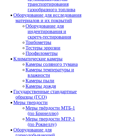
транспортирования
газообразного топлива
Оборудование для исследования
материалов и их покрытий
Оборудование для
индентирования и
скретч-тестирования
Трибометры
Тестеры эррозии
Профилометры
Климатические камеры
Камеры соляного тумана
Камеры температуры и
влажности
Камеры пыли
Камеры дождя
Государственные стандартные
образцы (ГСО)
Меры твердости
Меры твёрдости МТБ-1
(по Бринеллю)
Меры твердости МТР-1
(по Роквеллу)
Оборудование для
горнодобывающей