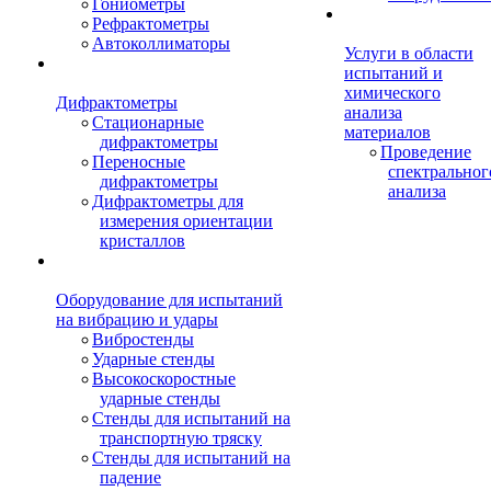
Гониометры
Рефрактометры
Автоколлиматоры
Услуги в области
испытаний и
химического
Дифрактометры
анализа
Стационарные
материалов
дифрактометры
Проведение
Переносные
спектральног
дифрактометры
анализа
Дифрактометры для
измерения ориентации
кристаллов
Оборудование для испытаний
на вибрацию и удары
Вибростенды
Ударные стенды
Высокоскоростные
ударные стенды
Стенды для испытаний на
транспортную тряску
Стенды для испытаний на
падение