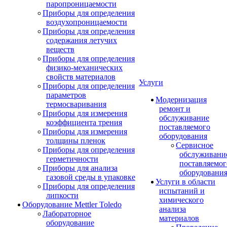
паропроницаемости
Приборы для определения
воздухопроницаемости
Приборы для определения
содержания летучих
веществ
Приборы для определения
физико-механических
свойств материалов
Услуги
Приборы для определения
параметров
Модернизация
термосваривания
ремонт и
Приборы для измерения
обслуживание
коэффициента трения
поставляемого
Приборы для измерения
оборудования
толщины пленок
Сервисное
Приборы для определения
обслуживани
герметичности
поставляемог
Приборы для анализа
оборудовани
газовой среды в упаковке
Услуги в области
Приборы для определения
испытаний и
липкости
химического
Оборудование Mettler Toledo
анализа
Лабораторное
материалов
оборудование