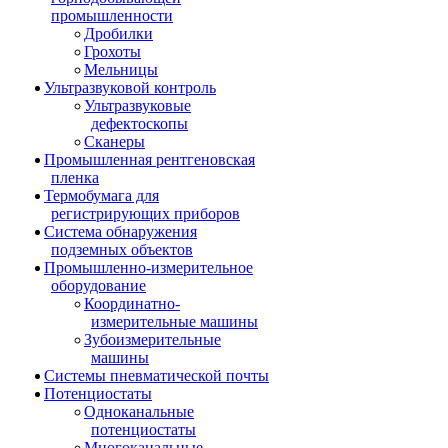
промышленности
Дробилки
Грохоты
Мельницы
Ультразвуковой контроль
Ультразвуковые
дефектоскопы
Сканеры
Промышленная рентгеновская
пленка
Термобумага для
регистрирующих приборов
Система обнаружения
подземных объектов
Промышленно-измерительное
оборудование
Координатно-
измерительные машины
Зубоизмерительные
машины
Системы пневматической почты
Потенциостаты
Одноканальные
потенциостаты
Многоканальные