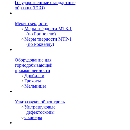
Государственные стандартные
образцы (ГСО)
Меры твердости
Меры твёрдости МТБ-1
(по Бринеллю)
Меры твердости МТР-1
(по Роквеллу)
Оборудование для
горнодобывающей
промышленности
Дробилки
Грохоты
Мельницы
Ультразвуковой контроль
Ультразвуковые
дефектоскопы
Сканеры