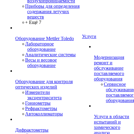
воздухопроницаемости
Приборы для определения
содержания летучих
веществ
+ Ещё 7
Услуги
Оборудование Mettler Toledo
Лабораторное
оборудование
Аналитические системы
Модернизация
Весы и весовое
ремонт и
оборудование
обслуживание
поставляемого
оборудования
Оборудование для контроля
Сервисное
оптических изделий
обслуживани
Измерители
поставляемог
эксцентриситета
оборудовани
Гониометры
Рефрактометры
Автоколлиматоры
Услуги в области
испытаний и
химического
Дифрактометры
анализа