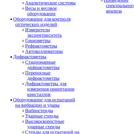
Проведение
Аналитические системы
спектральног
Весы и весовое
анализа
оборудование
Оборудование для контроля
оптических изделий
Измерители
эксцентриситета
Гониометры
Рефрактометры
Автоколлиматоры
Дифрактометры
Стационарные
дифрактометры
Переносные
дифрактометры
Дифрактометры для
измерения ориентации
кристаллов
Оборудование для испытаний
на вибрацию и удары
Вибростенды
Ударные стенды
Высокоскоростные
ударные стенды
Стенды для испытаний на