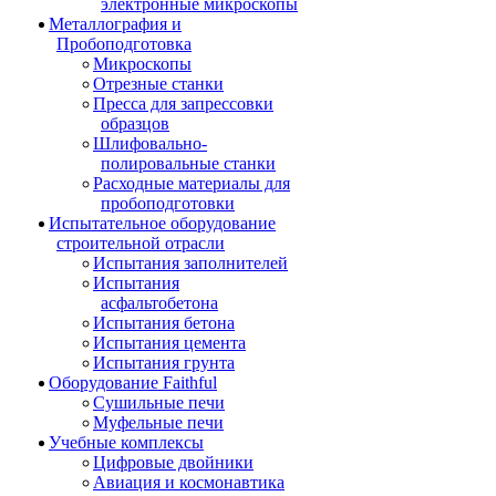
электронные микроскопы
Металлография и
Пробоподготовка
Микроскопы
Отрезные станки
Пресса для запрессовки
образцов
Шлифовально-
полировальные станки
Расходные материалы для
пробоподготовки
Испытательное оборудование
строительной отрасли
Испытания заполнителей
Испытания
асфальтобетона
Испытания бетона
Испытания цемента
Испытания грунта
Оборудование Faithful
Сушильные печи
Муфельные печи
Учебные комплексы
Цифровые двойники
Авиация и космонавтика