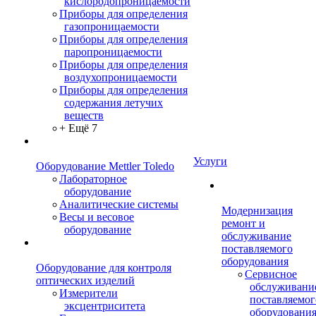
кислородопроницаемости
Приборы для определения
газопроницаемости
Приборы для определения
паропроницаемости
Приборы для определения
воздухопроницаемости
Приборы для определения
содержания летучих
веществ
+ Ещё 7
Услуги
Оборудование Mettler Toledo
Лабораторное
оборудование
Аналитические системы
Модернизация
Весы и весовое
ремонт и
оборудование
обслуживание
поставляемого
оборудования
Оборудование для контроля
Сервисное
оптических изделий
обслуживани
Измерители
поставляемог
эксцентриситета
оборудовани