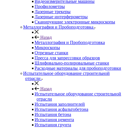
Видеоизмерительные машины
Профилометры
Лазерные трекеры
Лазерные интерферометры
Сканирующие электронные микроскопы
Металлография и Пробоподготовка
Назад
Металлография и Пробоподготовка
Микроскопы
Отрезные станки
Пресса для запрессовки образцов
Шлифовально-полировальные станки
Расходные материалы для пробоподготовки
Испытательное оборудование строительной
отрасли
Назад
Испытательное оборудование строительной
отрасли
Испытания заполнителей
Испытания асфальтобетона
Испытания бетона
Испытания цемента
Испытания грунта