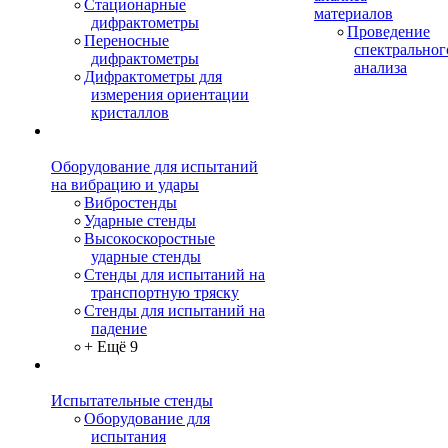
Стационарные
материалов
дифрактометры
Проведение
Переносные
спектральног
дифрактометры
анализа
Дифрактометры для
измерения ориентации
кристаллов
Оборудование для испытаний
на вибрацию и удары
Вибростенды
Ударные стенды
Высокоскоростные
ударные стенды
Стенды для испытаний на
транспортную тряску
Стенды для испытаний на
падение
+ Ещё 9
Испытательные стенды
Оборудование для
испытания