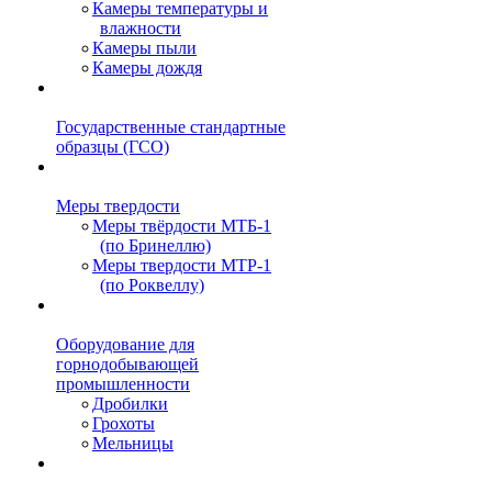
Камеры температуры и
влажности
Камеры пыли
Камеры дождя
Государственные стандартные
образцы (ГСО)
Меры твердости
Меры твёрдости МТБ-1
(по Бринеллю)
Меры твердости МТР-1
(по Роквеллу)
Оборудование для
горнодобывающей
промышленности
Дробилки
Грохоты
Мельницы