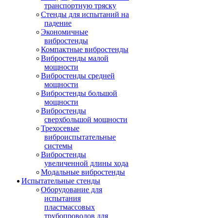
транспортную тряску
Стенды для испытаний на
падение
Экономичные
вибростенды
Компактные вибростенды
Вибростенды малой
мощности
Вибростенды средней
мощности
Вибростенды большой
мощности
Вибростенды
сверхбольшой мощности
Трехосевые
виброиспытательные
системы
Вибростенды
увеличенной длины хода
Модальные вибростенды
Испытательные стенды
Оборудование для
испытания
пластмассовых
трубопроводов для