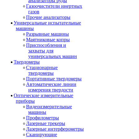
анализаторы руды
Газоочистители инертных
газов
Прочие анализаторы
Универсальные испытательные
машины
Разрывные машины
Маятниковые копры
Приспособления и
захваты для
универсальных машин
Твердомеры
Стационарные
твердомеры
Портативные твердомеры
Автоматические линии
измерения твердости
Оптические измерительные
приборы
Видеоизмерительные
машины
Профилометры
Лазерные трекеры
Лазерные интерферометры
Сканирующие