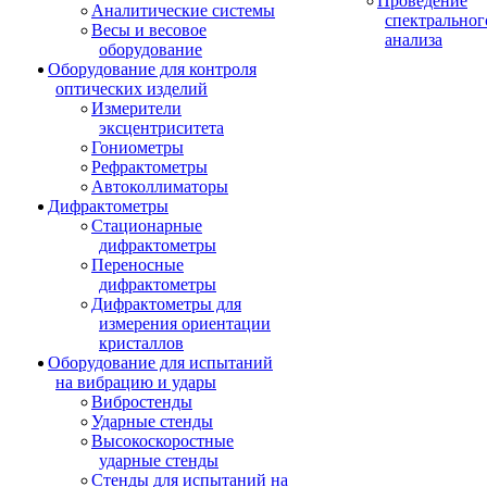
Проведение
Аналитические системы
спектральног
Весы и весовое
анализа
оборудование
Оборудование для контроля
оптических изделий
Измерители
эксцентриситета
Гониометры
Рефрактометры
Автоколлиматоры
Дифрактометры
Стационарные
дифрактометры
Переносные
дифрактометры
Дифрактометры для
измерения ориентации
кристаллов
Оборудование для испытаний
на вибрацию и удары
Вибростенды
Ударные стенды
Высокоскоростные
ударные стенды
Стенды для испытаний на