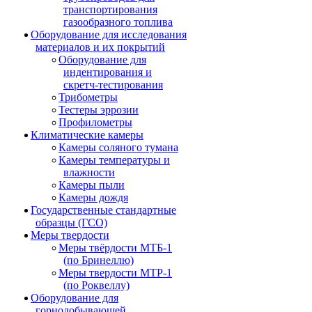
транспортирования
газообразного топлива
Оборудование для исследования
материалов и их покрытий
Оборудование для
индентирования и
скретч-тестирования
Трибометры
Тестеры эррозии
Профилометры
Климатические камеры
Камеры соляного тумана
Камеры температуры и
влажности
Камеры пыли
Камеры дождя
Государственные стандартные
образцы (ГСО)
Меры твердости
Меры твёрдости МТБ-1
(по Бринеллю)
Меры твердости МТР-1
(по Роквеллу)
Оборудование для
горнодобывающей