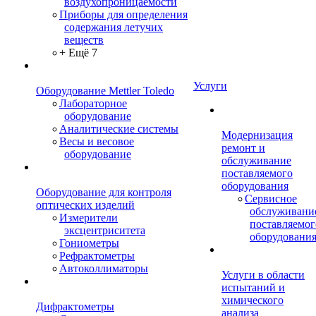
воздухопроницаемости
Приборы для определения
содержания летучих
веществ
+ Ещё 7
Услуги
Оборудование Mettler Toledo
Лабораторное
оборудование
Аналитические системы
Модернизация
Весы и весовое
ремонт и
оборудование
обслуживание
поставляемого
оборудования
Оборудование для контроля
Сервисное
оптических изделий
обслуживани
Измерители
поставляемог
эксцентриситета
оборудовани
Гониометры
Рефрактометры
Автоколлиматоры
Услуги в области
испытаний и
химического
Дифрактометры
анализа