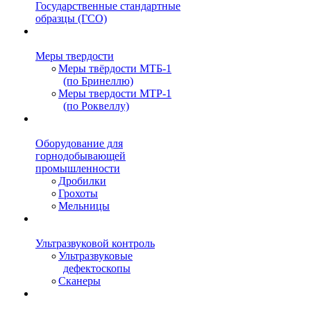
Государственные стандартные
образцы (ГСО)
Меры твердости
Меры твёрдости МТБ-1
(по Бринеллю)
Меры твердости МТР-1
(по Роквеллу)
Оборудование для
горнодобывающей
промышленности
Дробилки
Грохоты
Мельницы
Ультразвуковой контроль
Ультразвуковые
дефектоскопы
Сканеры