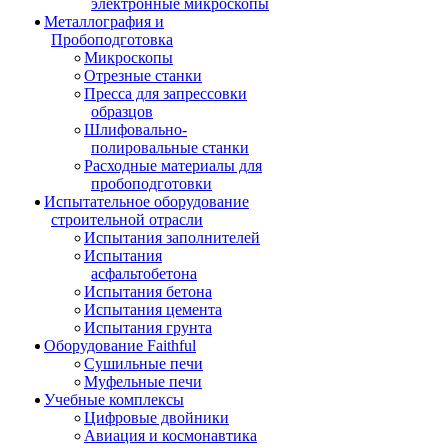
электронные микроскопы
Металлография и
Пробоподготовка
Микроскопы
Отрезные станки
Пресса для запрессовки
образцов
Шлифовально-
полировальные станки
Расходные материалы для
пробоподготовки
Испытательное оборудование
строительной отрасли
Испытания заполнителей
Испытания
асфальтобетона
Испытания бетона
Испытания цемента
Испытания грунта
Оборудование Faithful
Сушильные печи
Муфельные печи
Учебные комплексы
Цифровые двойники
Авиация и космонавтика