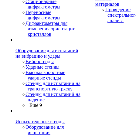
Стационарные
материалов
дифрактометры
Проведение
Переносные
спектральног
дифрактометры
анализа
Дифрактометры для
измерения ориентации
кристаллов
Оборудование для испытаний
на вибрацию и удары
Вибростенды
Ударные стенды
Высокоскоростные
ударные стенды
Стенды для испытаний на
транспортную тряску
Стенды для испытаний на
падение
+ Ещё 9
Испытательные стенды
Оборудование для
испытания