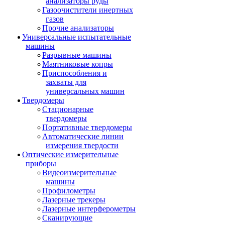
анализаторы руды
Газоочистители инертных
газов
Прочие анализаторы
Универсальные испытательные
машины
Разрывные машины
Маятниковые копры
Приспособления и
захваты для
универсальных машин
Твердомеры
Стационарные
твердомеры
Портативные твердомеры
Автоматические линии
измерения твердости
Оптические измерительные
приборы
Видеоизмерительные
машины
Профилометры
Лазерные трекеры
Лазерные интерферометры
Сканирующие