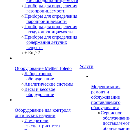
кислородопроницаемости
Приборы для определения
газопроницаемости
Приборы для определения
паропроницаемости
Приборы для определения
воздухопроницаемости
Приборы для определения
содержания летучих
веществ
+ Ещё 7
Услуги
Оборудование Mettler Toledo
Лабораторное
оборудование
Аналитические системы
Модернизация
Весы и весовое
ремонт и
оборудование
обслуживание
поставляемого
оборудования
Оборудование для контроля
Сервисное
оптических изделий
обслуживани
Измерители
поставляемог
эксцентриситета
оборудовани