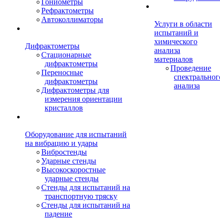
Гониометры
Рефрактометры
Автоколлиматоры
Услуги в области
испытаний и
химического
Дифрактометры
анализа
Стационарные
материалов
дифрактометры
Проведение
Переносные
спектральног
дифрактометры
анализа
Дифрактометры для
измерения ориентации
кристаллов
Оборудование для испытаний
на вибрацию и удары
Вибростенды
Ударные стенды
Высокоскоростные
ударные стенды
Стенды для испытаний на
транспортную тряску
Стенды для испытаний на
падение