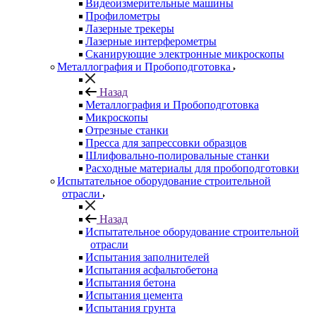
Видеоизмерительные машины
Профилометры
Лазерные трекеры
Лазерные интерферометры
Сканирующие электронные микроскопы
Металлография и Пробоподготовка
Назад
Металлография и Пробоподготовка
Микроскопы
Отрезные станки
Пресса для запрессовки образцов
Шлифовально-полировальные станки
Расходные материалы для пробоподготовки
Испытательное оборудование строительной
отрасли
Назад
Испытательное оборудование строительной
отрасли
Испытания заполнителей
Испытания асфальтобетона
Испытания бетона
Испытания цемента
Испытания грунта