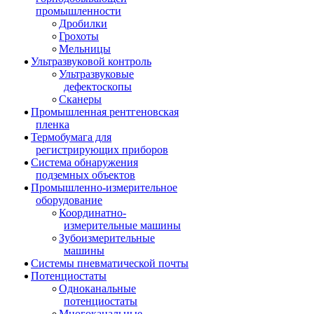
промышленности
Дробилки
Грохоты
Мельницы
Ультразвуковой контроль
Ультразвуковые
дефектоскопы
Сканеры
Промышленная рентгеновская
пленка
Термобумага для
регистрирующих приборов
Система обнаружения
подземных объектов
Промышленно-измерительное
оборудование
Координатно-
измерительные машины
Зубоизмерительные
машины
Системы пневматической почты
Потенциостаты
Одноканальные
потенциостаты
Многоканальные