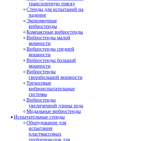
транспортную тряску
Стенды для испытаний на
падение
Экономичные
вибростенды
Компактные вибростенды
Вибростенды малой
мощности
Вибростенды средней
мощности
Вибростенды большой
мощности
Вибростенды
сверхбольшой мощности
Трехосевые
виброиспытательные
системы
Вибростенды
увеличенной длины хода
Модальные вибростенды
Испытательные стенды
Оборудование для
испытания
пластмассовых
трубопроводов для