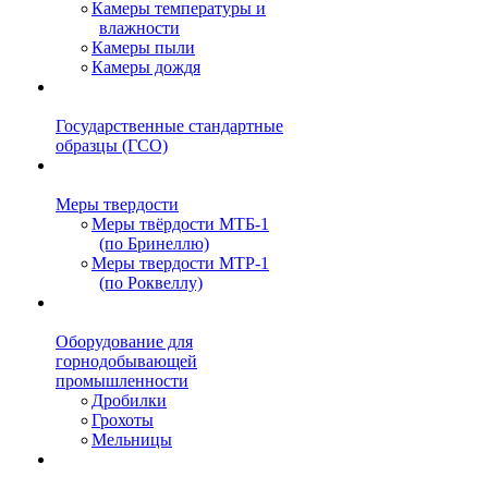
Камеры температуры и
влажности
Камеры пыли
Камеры дождя
Государственные стандартные
образцы (ГСО)
Меры твердости
Меры твёрдости МТБ-1
(по Бринеллю)
Меры твердости МТР-1
(по Роквеллу)
Оборудование для
горнодобывающей
промышленности
Дробилки
Грохоты
Мельницы