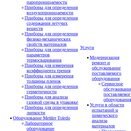
паропроницаемости
Приборы для определения
воздухопроницаемости
Приборы для определения
содержания летучих
веществ
Приборы для определения
физико-механических
свойств материалов
Услуги
Приборы для определения
параметров
Модернизация
термосваривания
ремонт и
Приборы для измерения
обслуживание
коэффициента трения
поставляемого
Приборы для измерения
оборудования
толщины пленок
Сервисное
Приборы для определения
обслуживани
герметичности
поставляемог
Приборы для анализа
оборудовани
газовой среды в упаковке
Услуги в области
Приборы для определения
испытаний и
липкости
химического
Оборудование Mettler Toledo
анализа
Лабораторное
материалов
оборудование