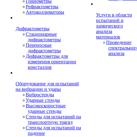
Гониометры
Рефрактометры
Автоколлиматоры
Услуги в области
испытаний и
химического
Дифрактометры
анализа
Стационарные
материалов
дифрактометры
Проведение
Переносные
спектральног
дифрактометры
анализа
Дифрактометры для
измерения ориентации
кристаллов
Оборудование для испытаний
на вибрацию и удары
Вибростенды
Ударные стенды
Высокоскоростные
ударные стенды
Стенды для испытаний на
транспортную тряску
Стенды для испытаний на
падение