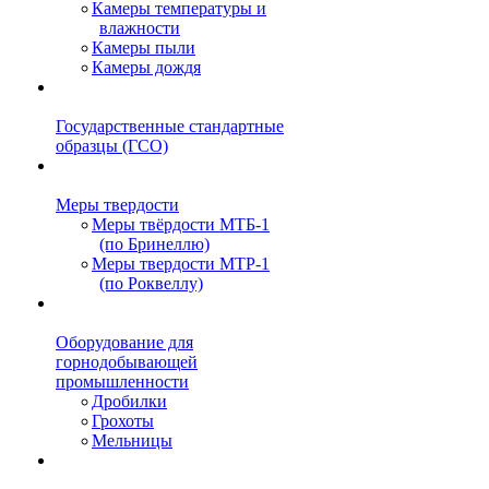
Камеры температуры и
влажности
Камеры пыли
Камеры дождя
Государственные стандартные
образцы (ГСО)
Меры твердости
Меры твёрдости МТБ-1
(по Бринеллю)
Меры твердости МТР-1
(по Роквеллу)
Оборудование для
горнодобывающей
промышленности
Дробилки
Грохоты
Мельницы