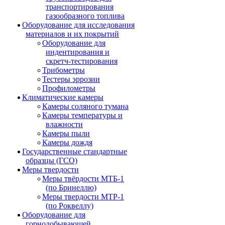
транспортирования
газообразного топлива
Оборудование для исследования
материалов и их покрытий
Оборудование для
индентирования и
скретч-тестирования
Трибометры
Тестеры эррозии
Профилометры
Климатические камеры
Камеры соляного тумана
Камеры температуры и
влажности
Камеры пыли
Камеры дождя
Государственные стандартные
образцы (ГСО)
Меры твердости
Меры твёрдости МТБ-1
(по Бринеллю)
Меры твердости МТР-1
(по Роквеллу)
Оборудование для
горнодобывающей