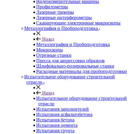
Видеоизмерительные машины
Профилометры
Лазерные трекеры
Лазерные интерферометры
Сканирующие электронные микроскопы
Металлография и Пробоподготовка
Назад
Металлография и Пробоподготовка
Микроскопы
Отрезные станки
Пресса для запрессовки образцов
Шлифовально-полировальные станки
Расходные материалы для пробоподготовки
Испытательное оборудование строительной
отрасли
Назад
Испытательное оборудование строительной
отрасли
Испытания заполнителей
Испытания асфальтобетона
Испытания бетона
Испытания цемента
Испытания грунта