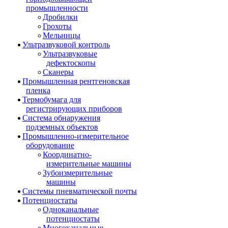
промышленности
Дробилки
Грохоты
Мельницы
Ультразвуковой контроль
Ультразвуковые
дефектоскопы
Сканеры
Промышленная рентгеновская
пленка
Термобумага для
регистрирующих приборов
Система обнаружения
подземных объектов
Промышленно-измерительное
оборудование
Координатно-
измерительные машины
Зубоизмерительные
машины
Системы пневматической почты
Потенциостаты
Одноканальные
потенциостаты
Многоканальные