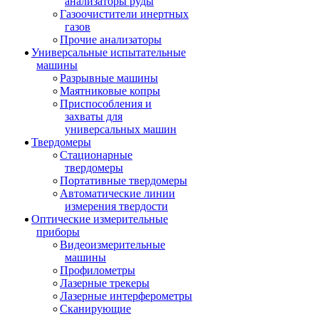
анализаторы руды
Газоочистители инертных
газов
Прочие анализаторы
Универсальные испытательные
машины
Разрывные машины
Маятниковые копры
Приспособления и
захваты для
универсальных машин
Твердомеры
Стационарные
твердомеры
Портативные твердомеры
Автоматические линии
измерения твердости
Оптические измерительные
приборы
Видеоизмерительные
машины
Профилометры
Лазерные трекеры
Лазерные интерферометры
Сканирующие