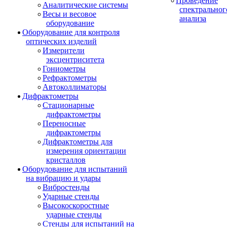
Проведение
Аналитические системы
спектральног
Весы и весовое
анализа
оборудование
Оборудование для контроля
оптических изделий
Измерители
эксцентриситета
Гониометры
Рефрактометры
Автоколлиматоры
Дифрактометры
Стационарные
дифрактометры
Переносные
дифрактометры
Дифрактометры для
измерения ориентации
кристаллов
Оборудование для испытаний
на вибрацию и удары
Вибростенды
Ударные стенды
Высокоскоростные
ударные стенды
Стенды для испытаний на