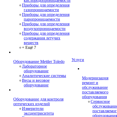
кислородопроницаемости
Приборы для определения
газопроницаемости
Приборы для определения
паропроницаемости
Приборы для определения
воздухопроницаемости
Приборы для определения
содержания летучих
веществ
+ Ещё 7
Услуги
Оборудование Mettler Toledo
Лабораторное
оборудование
Аналитические системы
Модернизация
Весы и весовое
ремонт и
оборудование
обслуживание
поставляемого
оборудования
Оборудование для контроля
Сервисное
оптических изделий
обслуживани
Измерители
поставляемог
эксцентриситета
оборудовани