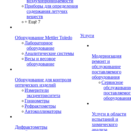
воздухопроницаемости
Приборы для определения
содержания летучих
веществ
+ Ещё 7
Услуги
Оборудование Mettler Toledo
Лабораторное
оборудование
Аналитические системы
Модернизация
Весы и весовое
ремонт и
оборудование
обслуживание
поставляемого
оборудования
Оборудование для контроля
Сервисное
оптических изделий
обслуживани
Измерители
поставляемог
эксцентриситета
оборудовани
Гониометры
Рефрактометры
Автоколлиматоры
Услуги в области
испытаний и
химического
Дифрактометры
анализа