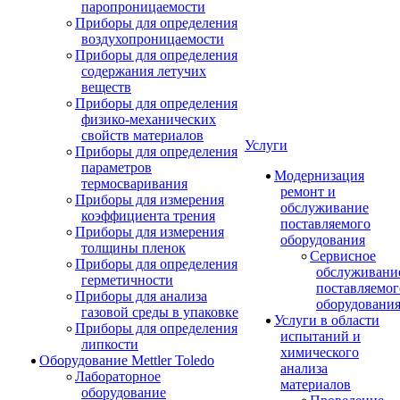
паропроницаемости
Приборы для определения
воздухопроницаемости
Приборы для определения
содержания летучих
веществ
Приборы для определения
физико-механических
свойств материалов
Услуги
Приборы для определения
параметров
Модернизация
термосваривания
ремонт и
Приборы для измерения
обслуживание
коэффициента трения
поставляемого
Приборы для измерения
оборудования
толщины пленок
Сервисное
Приборы для определения
обслуживани
герметичности
поставляемог
Приборы для анализа
оборудовани
газовой среды в упаковке
Услуги в области
Приборы для определения
испытаний и
липкости
химического
Оборудование Mettler Toledo
анализа
Лабораторное
материалов
оборудование