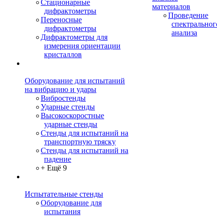
Стационарные
материалов
дифрактометры
Проведение
Переносные
спектральног
дифрактометры
анализа
Дифрактометры для
измерения ориентации
кристаллов
Оборудование для испытаний
на вибрацию и удары
Вибростенды
Ударные стенды
Высокоскоростные
ударные стенды
Стенды для испытаний на
транспортную тряску
Стенды для испытаний на
падение
+ Ещё 9
Испытательные стенды
Оборудование для
испытания