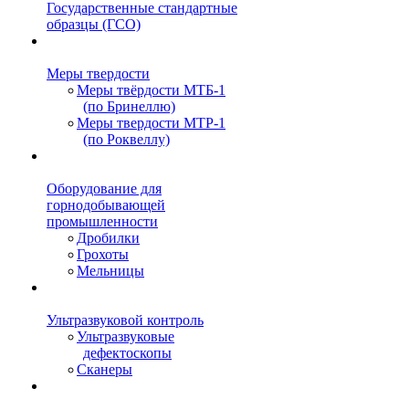
Государственные стандартные
образцы (ГСО)
Меры твердости
Меры твёрдости МТБ-1
(по Бринеллю)
Меры твердости МТР-1
(по Роквеллу)
Оборудование для
горнодобывающей
промышленности
Дробилки
Грохоты
Мельницы
Ультразвуковой контроль
Ультразвуковые
дефектоскопы
Сканеры