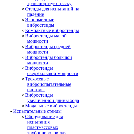
транспортную тряску
Стенды для испытаний на
падение
Экономичные
вибростенды
Компактные вибростенды
Вибростенды малой
мощности
Вибростенды средней
мощности
Вибростенды большой
мощности
Вибростенды
сверхбольшой мощности
Трехосевые
виброиспытательные
системы
Вибростенды
увеличенной длины хода
Модальные вибростенды
Испытательные стенды
Оборудование для
испытания
пластмассовых
трубопроводов для