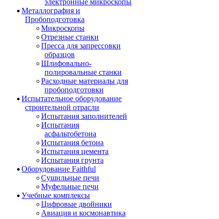
электронные микроскопы
Металлография и
Пробоподготовка
Микроскопы
Отрезные станки
Пресса для запрессовки
образцов
Шлифовально-
полировальные станки
Расходные материалы для
пробоподготовки
Испытательное оборудование
строительной отрасли
Испытания заполнителей
Испытания
асфальтобетона
Испытания бетона
Испытания цемента
Испытания грунта
Оборудование Faithful
Сушильные печи
Муфельные печи
Учебные комплексы
Цифровые двойники
Авиация и космонавтика