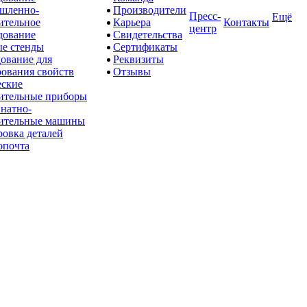
шленно-
Производители
Пресс-
Ещё
ительное
Карьера
Контакты
центр
дование
Свидетельства
е стенды
Сертификаты
ование для
Реквизиты
рования свойств
Отзывы
ские
ительные приборы
натно-
ительные машины
овка деталей
опочта