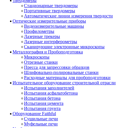
Твердомеры
Стационарные твердомеры
Портативные твердомеры
Автоматические линии измерения твердости
Оптические измерительные приборы
Видеоизмерительные машины
Профилометры
Лазерные трекеры
Лазерные интерферометры
Сканирующие электронные микроскопы
Металлография и Пробоподготовка
Микроскопы
Отрезные станки
Пресса для запрессовки образцов
Шлифовально-полировальные станки
Расходные материалы для пробоподготовки
Испытательное оборудование строительной отрасли
Испытания заполнителей
Испытания асфальтобетона
Испытания бетона
Испытания цемента
Испытания грунта
Оборудование Faithful
Сушильные печи
Муфельные печи