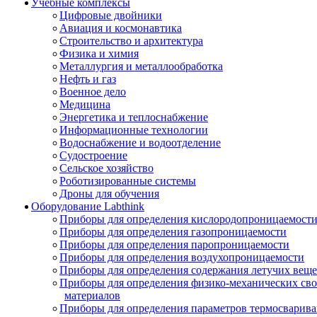
Учебные комплексы
Цифровые двойники
Авиация и космонавтика
Строительство и архитектура
Физика и химия
Металлургия и металлообработка
Нефть и газ
Военное дело
Медицина
Энергетика и теплоснабжение
Информационные технологии
Водоснабжение и водоотделение
Судостроение
Сельское хозяйство
Роботизированные системы
Дроны для обучения
Оборудование Labthink
Приборы для определения кислородопроницаемост
Приборы для определения газопроницаемости
Приборы для определения паропроницаемости
Приборы для определения воздухопроницаемости
Приборы для определения содержания летучих веще
Приборы для определения физико-механических св
материалов
Приборы для определения параметров термосварив