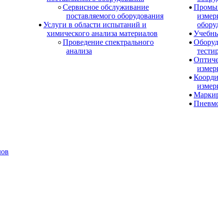
Сервисное обслуживание
Промы
поставляемого оборудования
измер
Услуги в области испытаний и
обору
химического анализа материалов
Учебны
Проведение спектрального
Оборуд
анализа
тести
Оптиче
измер
Коорди
измер
Маркир
Пневм
лов