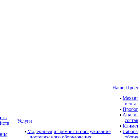
Наши Прое
и
Механи
испыт
Пробоп
Анализ
ств
соста
Услуги
ойств
Климат
Модернизация ремонт и обслуживание
Лабора
ания
поставляемого оборудования
обору