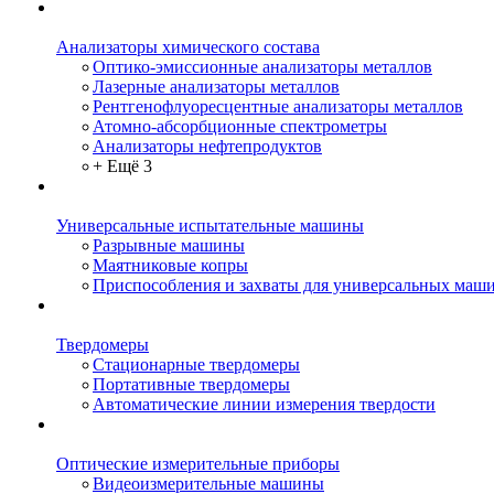
Анализаторы химического состава
Оптико-эмиссионные анализаторы металлов
Лазерные анализаторы металлов
Рентгенофлуоресцентные анализаторы металлов
Атомно-абсорбционные спектрометры
Анализаторы нефтепродуктов
+ Ещё 3
Универсальные испытательные машины
Разрывные машины
Маятниковые копры
Приспособления и захваты для универсальных маш
Твердомеры
Стационарные твердомеры
Портативные твердомеры
Автоматические линии измерения твердости
Оптические измерительные приборы
Видеоизмерительные машины