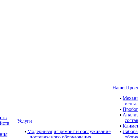
Наши Прое
и
Механи
испыт
Пробоп
Анализ
ств
соста
Услуги
ойств
Климат
Модернизация ремонт и обслуживание
Лабора
ания
поставляемого оборудования
обору