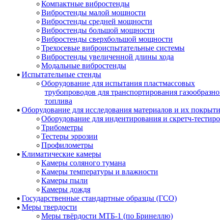
Компактные вибростенды
Вибростенды малой мощности
Вибростенды средней мощности
Вибростенды большой мощности
Вибростенды сверхбольшой мощности
Трехосевые виброиспытательные системы
Вибростенды увеличенной длины хода
Модальные вибростенды
Испытательные стенды
Оборудование для испытания пластмассовых
трубопроводов для транспортирования газообразно
топлива
Оборудование для исследования материалов и их покрыт
Оборудование для индентирования и скретч-тестир
Трибометры
Тестеры эррозии
Профилометры
Климатические камеры
Камеры соляного тумана
Камеры температуры и влажности
Камеры пыли
Камеры дождя
Государственные стандартные образцы (ГСО)
Меры твердости
Меры твёрдости МТБ-1 (по Бринеллю)