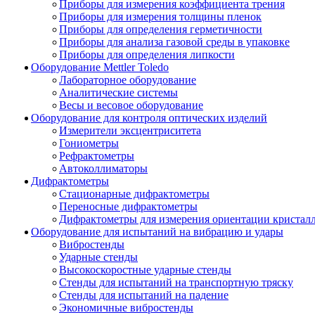
Приборы для измерения коэффициента трения
Приборы для измерения толщины пленок
Приборы для определения герметичности
Приборы для анализа газовой среды в упаковке
Приборы для определения липкости
Оборудование Mettler Toledo
Лабораторное оборудование
Аналитические системы
Весы и весовое оборудование
Оборудование для контроля оптических изделий
Измерители эксцентриситета
Гониометры
Рефрактометры
Автоколлиматоры
Дифрактометры
Стационарные дифрактометры
Переносные дифрактометры
Дифрактометры для измерения ориентации кристал
Оборудование для испытаний на вибрацию и удары
Вибростенды
Ударные стенды
Высокоскоростные ударные стенды
Стенды для испытаний на транспортную тряску
Стенды для испытаний на падение
Экономичные вибростенды