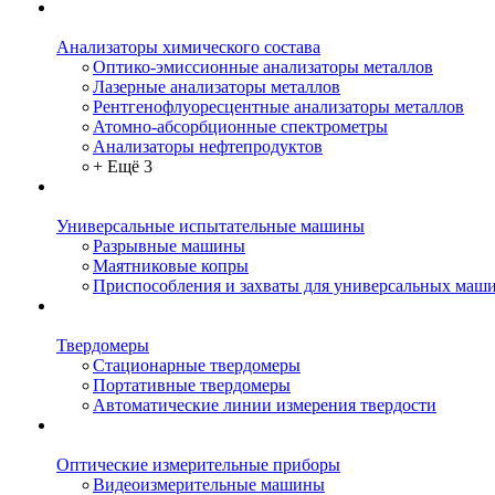
Анализаторы химического состава
Оптико-эмиссионные анализаторы металлов
Лазерные анализаторы металлов
Рентгенофлуоресцентные анализаторы металлов
Атомно-абсорбционные спектрометры
Анализаторы нефтепродуктов
+ Ещё 3
Универсальные испытательные машины
Разрывные машины
Маятниковые копры
Приспособления и захваты для универсальных маш
Твердомеры
Стационарные твердомеры
Портативные твердомеры
Автоматические линии измерения твердости
Оптические измерительные приборы
Видеоизмерительные машины