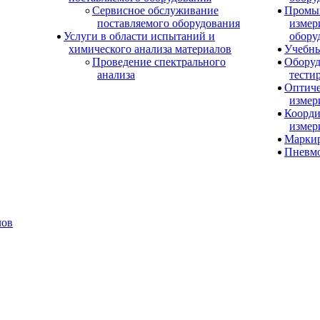
Сервисное обслуживание
Промы
поставляемого оборудования
измер
Услуги в области испытаний и
обору
химического анализа материалов
Учебны
Проведение спектрального
Оборуд
анализа
тести
Оптиче
измер
Коорди
измер
Маркир
Пневм
лов