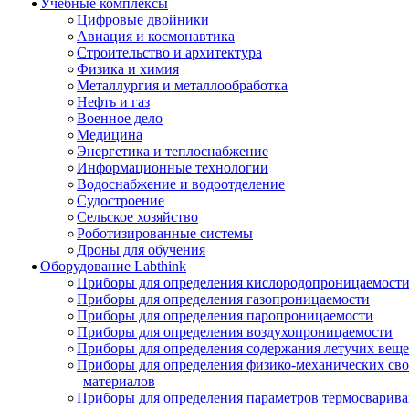
Учебные комплексы
Цифровые двойники
Авиация и космонавтика
Строительство и архитектура
Физика и химия
Металлургия и металлообработка
Нефть и газ
Военное дело
Медицина
Энергетика и теплоснабжение
Информационные технологии
Водоснабжение и водоотделение
Судостроение
Сельское хозяйство
Роботизированные системы
Дроны для обучения
Оборудование Labthink
Приборы для определения кислородопроницаемост
Приборы для определения газопроницаемости
Приборы для определения паропроницаемости
Приборы для определения воздухопроницаемости
Приборы для определения содержания летучих веще
Приборы для определения физико-механических св
материалов
Приборы для определения параметров термосварив