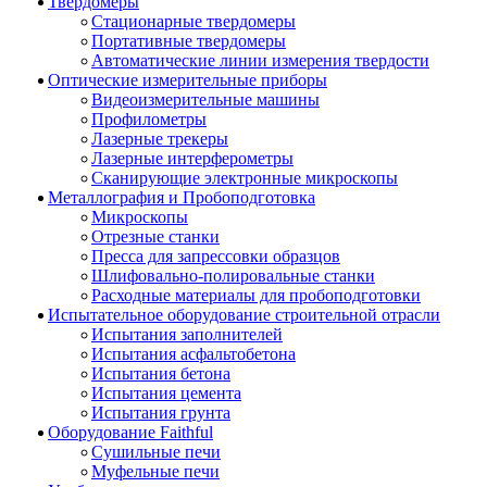
Твердомеры
Стационарные твердомеры
Портативные твердомеры
Автоматические линии измерения твердости
Оптические измерительные приборы
Видеоизмерительные машины
Профилометры
Лазерные трекеры
Лазерные интерферометры
Сканирующие электронные микроскопы
Металлография и Пробоподготовка
Микроскопы
Отрезные станки
Пресса для запрессовки образцов
Шлифовально-полировальные станки
Расходные материалы для пробоподготовки
Испытательное оборудование строительной отрасли
Испытания заполнителей
Испытания асфальтобетона
Испытания бетона
Испытания цемента
Испытания грунта
Оборудование Faithful
Сушильные печи
Муфельные печи