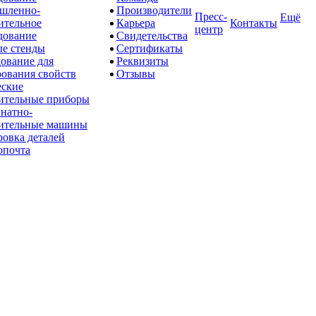
шленно-
Производители
Пресс-
Ещё
ительное
Карьера
Контакты
центр
дование
Свидетельства
е стенды
Сертификаты
ование для
Реквизиты
рования свойств
Отзывы
ские
ительные приборы
натно-
ительные машины
овка деталей
опочта