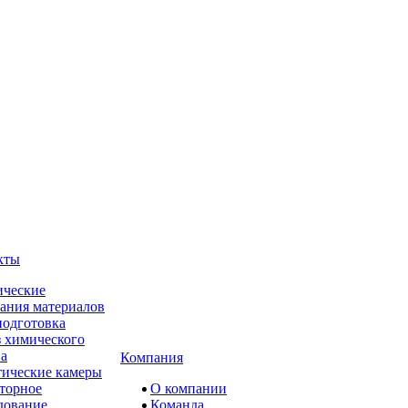
кты
ческие
ания материалов
одготовка
 химического
ва
Компания
ические камеры
торное
О компании
дование
Команда