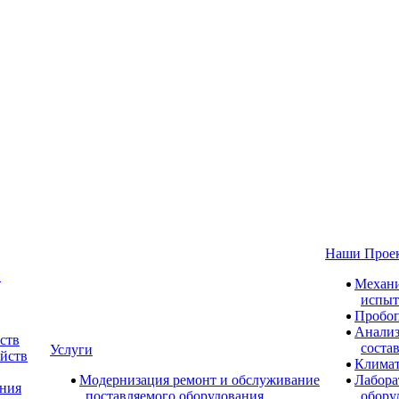
Наши Прое
и
Механи
испыт
Пробоп
Анализ
ств
соста
Услуги
ойств
Климат
Модернизация ремонт и обслуживание
Лабора
ания
поставляемого оборудования
обору