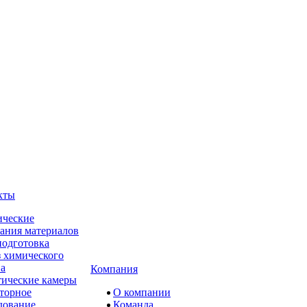
кты
ческие
ания материалов
одготовка
 химического
ва
Компания
ические камеры
торное
О компании
дование
Команда