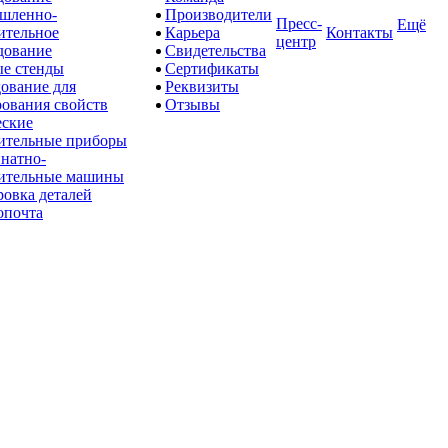
шленно-
Производители
Пресс-
Ещё
ительное
Карьера
Контакты
центр
дование
Свидетельства
е стенды
Сертификаты
ование для
Реквизиты
рования свойств
Отзывы
ские
ительные приборы
натно-
ительные машины
овка деталей
опочта