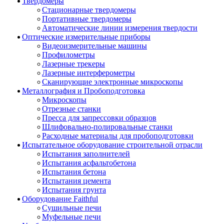
Твердомеры
Стационарные твердомеры
Портативные твердомеры
Автоматические линии измерения твердости
Оптические измерительные приборы
Видеоизмерительные машины
Профилометры
Лазерные трекеры
Лазерные интерферометры
Сканирующие электронные микроскопы
Металлография и Пробоподготовка
Микроскопы
Отрезные станки
Пресса для запрессовки образцов
Шлифовально-полировальные станки
Расходные материалы для пробоподготовки
Испытательное оборудование строительной отрасли
Испытания заполнителей
Испытания асфальтобетона
Испытания бетона
Испытания цемента
Испытания грунта
Оборудование Faithful
Сушильные печи
Муфельные печи