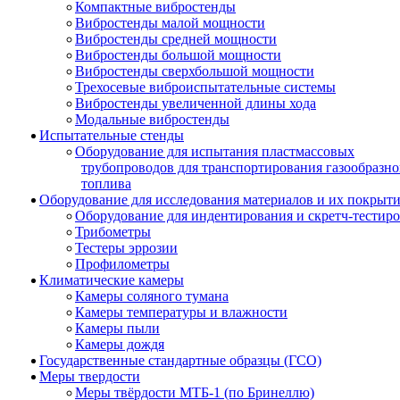
Компактные вибростенды
Вибростенды малой мощности
Вибростенды средней мощности
Вибростенды большой мощности
Вибростенды сверхбольшой мощности
Трехосевые виброиспытательные системы
Вибростенды увеличенной длины хода
Модальные вибростенды
Испытательные стенды
Оборудование для испытания пластмассовых
трубопроводов для транспортирования газообразно
топлива
Оборудование для исследования материалов и их покрыт
Оборудование для индентирования и скретч-тестир
Трибометры
Тестеры эррозии
Профилометры
Климатические камеры
Камеры соляного тумана
Камеры температуры и влажности
Камеры пыли
Камеры дождя
Государственные стандартные образцы (ГСО)
Меры твердости
Меры твёрдости МТБ-1 (по Бринеллю)