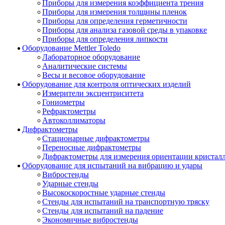
Приборы для измерения коэффициента трения
Приборы для измерения толщины пленок
Приборы для определения герметичности
Приборы для анализа газовой среды в упаковке
Приборы для определения липкости
Оборудование Mettler Toledo
Лабораторное оборудование
Аналитические системы
Весы и весовое оборудование
Оборудование для контроля оптических изделий
Измерители эксцентриситета
Гониометры
Рефрактометры
Автоколлиматоры
Дифрактометры
Стационарные дифрактометры
Переносные дифрактометры
Дифрактометры для измерения ориентации кристал
Оборудование для испытаний на вибрацию и удары
Вибростенды
Ударные стенды
Высокоскоростные ударные стенды
Стенды для испытаний на транспортную тряску
Стенды для испытаний на падение
Экономичные вибростенды