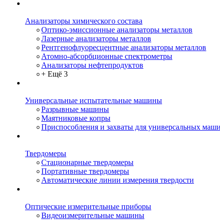
Анализаторы химического состава
Оптико-эмиссионные анализаторы металлов
Лазерные анализаторы металлов
Рентгенофлуоресцентные анализаторы металлов
Атомно-абсорбционные спектрометры
Анализаторы нефтепродуктов
+ Ещё 3
Универсальные испытательные машины
Разрывные машины
Маятниковые копры
Приспособления и захваты для универсальных маш
Твердомеры
Стационарные твердомеры
Портативные твердомеры
Автоматические линии измерения твердости
Оптические измерительные приборы
Видеоизмерительные машины