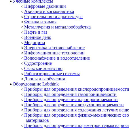
Учебные комплексы
Цифровые двойники
Авиация и космонавтика
Строительство и архитектура
Физика и химия
Металлургия и металлообработка
Нефть и газ
Военное дело
Медицина
Энергетика и теплоснабжение
Информационные технологии
Водоснабжение и водоотделение
Судостроение
Сельское хозяйство
Роботизированные системы
Дроны для обучения
Оборудование Labthink
Приборы для определения кислородопроницаемост
Приборы для определения газопроницаемости
Приборы для определения паропроницаемости
Приборы для определения воздухопроницаемости
Приборы для определения содержания летучих веще
Приборы для определения физико-механических св
материалов
Приборы для определения параметров термосварив