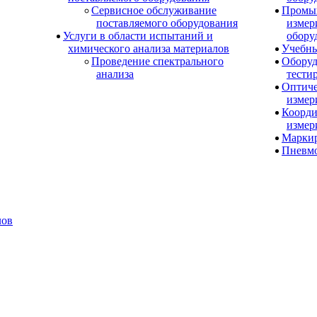
Сервисное обслуживание
Промы
поставляемого оборудования
измер
Услуги в области испытаний и
обору
химического анализа материалов
Учебны
Проведение спектрального
Оборуд
анализа
тести
Оптиче
измер
Коорди
измер
Маркир
Пневм
лов