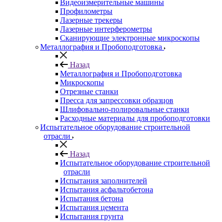
Видеоизмерительные машины
Профилометры
Лазерные трекеры
Лазерные интерферометры
Сканирующие электронные микроскопы
Металлография и Пробоподготовка
Назад
Металлография и Пробоподготовка
Микроскопы
Отрезные станки
Пресса для запрессовки образцов
Шлифовально-полировальные станки
Расходные материалы для пробоподготовки
Испытательное оборудование строительной
отрасли
Назад
Испытательное оборудование строительной
отрасли
Испытания заполнителей
Испытания асфальтобетона
Испытания бетона
Испытания цемента
Испытания грунта