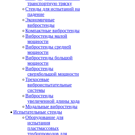
транспортную тряску
Стенды для испытаний на
падение
Экономичные
вибростенды
Компактные вибростенды
Вибростенды малой
мощности
Вибростенды средней
мощности
Вибростенды большой
мощности
Вибростенды
сверхбольшой мощности
Трехосевые
виброиспытательные
системы
Вибростенды
увеличенной длины хода
Модальные вибростенды
Испытательные стенды
Оборудование для
испытания
пластмассовых
трубопроводов для