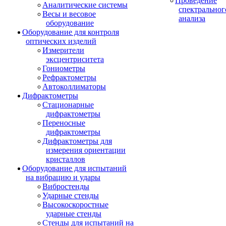
Проведение
Аналитические системы
спектральног
Весы и весовое
анализа
оборудование
Оборудование для контроля
оптических изделий
Измерители
эксцентриситета
Гониометры
Рефрактометры
Автоколлиматоры
Дифрактометры
Стационарные
дифрактометры
Переносные
дифрактометры
Дифрактометры для
измерения ориентации
кристаллов
Оборудование для испытаний
на вибрацию и удары
Вибростенды
Ударные стенды
Высокоскоростные
ударные стенды
Стенды для испытаний на