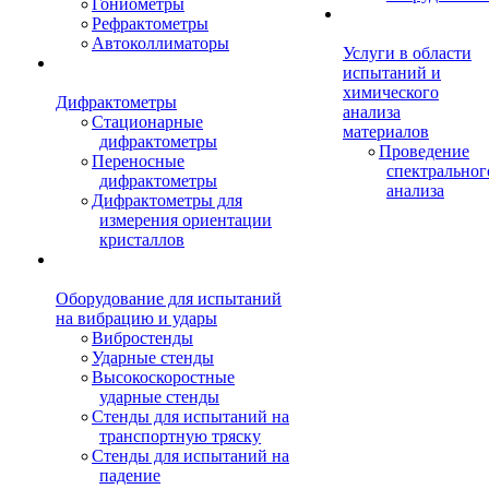
Гониометры
Рефрактометры
Автоколлиматоры
Услуги в области
испытаний и
химического
Дифрактометры
анализа
Стационарные
материалов
дифрактометры
Проведение
Переносные
спектральног
дифрактометры
анализа
Дифрактометры для
измерения ориентации
кристаллов
Оборудование для испытаний
на вибрацию и удары
Вибростенды
Ударные стенды
Высокоскоростные
ударные стенды
Стенды для испытаний на
транспортную тряску
Стенды для испытаний на
падение