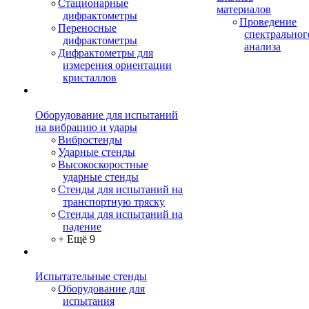
Стационарные
материалов
дифрактометры
Проведение
Переносные
спектральног
дифрактометры
анализа
Дифрактометры для
измерения ориентации
кристаллов
Оборудование для испытаний
на вибрацию и удары
Вибростенды
Ударные стенды
Высокоскоростные
ударные стенды
Стенды для испытаний на
транспортную тряску
Стенды для испытаний на
падение
+ Ещё 9
Испытательные стенды
Оборудование для
испытания