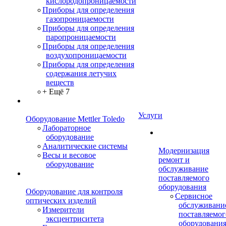
кислородопроницаемости
Приборы для определения
газопроницаемости
Приборы для определения
паропроницаемости
Приборы для определения
воздухопроницаемости
Приборы для определения
содержания летучих
веществ
+ Ещё 7
Услуги
Оборудование Mettler Toledo
Лабораторное
оборудование
Аналитические системы
Модернизация
Весы и весовое
ремонт и
оборудование
обслуживание
поставляемого
оборудования
Оборудование для контроля
Сервисное
оптических изделий
обслуживани
Измерители
поставляемог
эксцентриситета
оборудовани