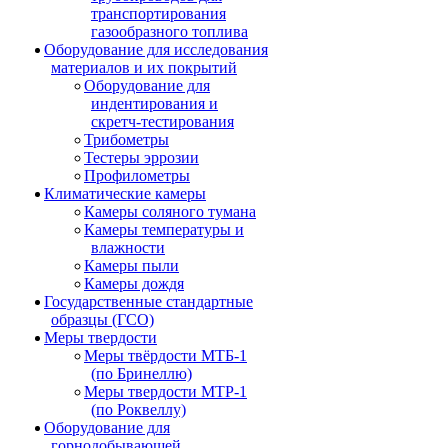
транспортирования
газообразного топлива
Оборудование для исследования
материалов и их покрытий
Оборудование для
индентирования и
скретч-тестирования
Трибометры
Тестеры эррозии
Профилометры
Климатические камеры
Камеры соляного тумана
Камеры температуры и
влажности
Камеры пыли
Камеры дождя
Государственные стандартные
образцы (ГСО)
Меры твердости
Меры твёрдости МТБ-1
(по Бринеллю)
Меры твердости МТР-1
(по Роквеллу)
Оборудование для
горнодобывающей