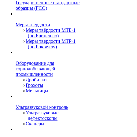
Государственные стандартные
образцы (ГСО)
Меры твердости
Меры твёрдости МТБ-1
(по Бринеллю)
Меры твердости МТР-1
(по Роквеллу)
Оборудование для
горнодобывающей
промышленности
Дробилки
Грохоты
Мельницы
Ультразвуковой контроль
Ультразвуковые
дефектоскопы
Сканеры