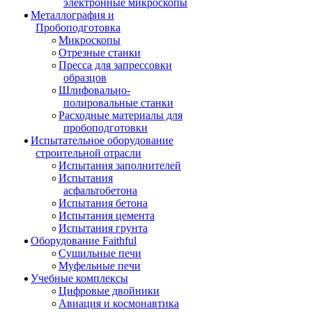
электронные микроскопы
Металлография и
Пробоподготовка
Микроскопы
Отрезные станки
Пресса для запрессовки
образцов
Шлифовально-
полировальные станки
Расходные материалы для
пробоподготовки
Испытательное оборудование
строительной отрасли
Испытания заполнителей
Испытания
асфальтобетона
Испытания бетона
Испытания цемента
Испытания грунта
Оборудование Faithful
Сушильные печи
Муфельные печи
Учебные комплексы
Цифровые двойники
Авиация и космонавтика