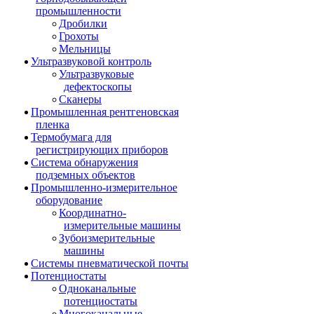
промышленности
Дробилки
Грохоты
Мельницы
Ультразвуковой контроль
Ультразвуковые
дефектоскопы
Сканеры
Промышленная рентгеновская
пленка
Термобумага для
регистрирующих приборов
Система обнаружения
подземных объектов
Промышленно-измерительное
оборудование
Координатно-
измерительные машины
Зубоизмерительные
машины
Системы пневматической почты
Потенциостаты
Одноканальные
потенциостаты
Многоканальные