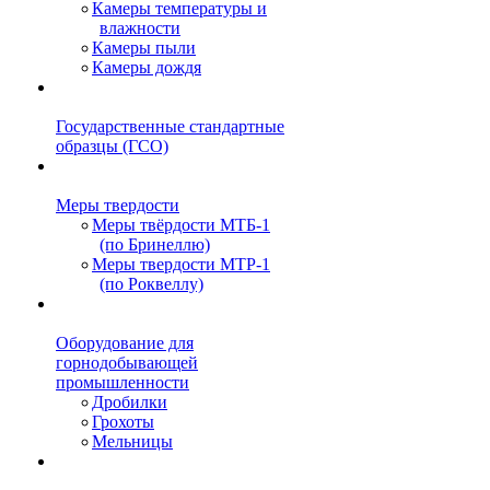
Камеры температуры и
влажности
Камеры пыли
Камеры дождя
Государственные стандартные
образцы (ГСО)
Меры твердости
Меры твёрдости МТБ-1
(по Бринеллю)
Меры твердости МТР-1
(по Роквеллу)
Оборудование для
горнодобывающей
промышленности
Дробилки
Грохоты
Мельницы