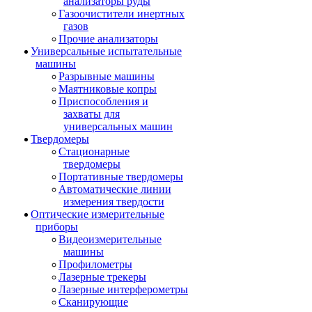
анализаторы руды
Газоочистители инертных
газов
Прочие анализаторы
Универсальные испытательные
машины
Разрывные машины
Маятниковые копры
Приспособления и
захваты для
универсальных машин
Твердомеры
Стационарные
твердомеры
Портативные твердомеры
Автоматические линии
измерения твердости
Оптические измерительные
приборы
Видеоизмерительные
машины
Профилометры
Лазерные трекеры
Лазерные интерферометры
Сканирующие