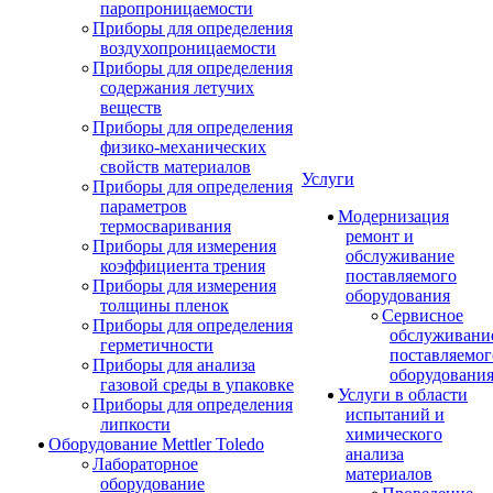
паропроницаемости
Приборы для определения
воздухопроницаемости
Приборы для определения
содержания летучих
веществ
Приборы для определения
физико-механических
свойств материалов
Услуги
Приборы для определения
параметров
Модернизация
термосваривания
ремонт и
Приборы для измерения
обслуживание
коэффициента трения
поставляемого
Приборы для измерения
оборудования
толщины пленок
Сервисное
Приборы для определения
обслуживани
герметичности
поставляемог
Приборы для анализа
оборудовани
газовой среды в упаковке
Услуги в области
Приборы для определения
испытаний и
липкости
химического
Оборудование Mettler Toledo
анализа
Лабораторное
материалов
оборудование