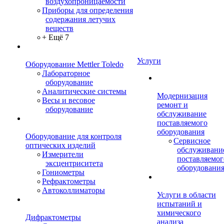
воздухопроницаемости
Приборы для определения
содержания летучих
веществ
+ Ещё 7
Услуги
Оборудование Mettler Toledo
Лабораторное
оборудование
Аналитические системы
Модернизация
Весы и весовое
ремонт и
оборудование
обслуживание
поставляемого
оборудования
Оборудование для контроля
Сервисное
оптических изделий
обслуживани
Измерители
поставляемог
эксцентриситета
оборудовани
Гониометры
Рефрактометры
Автоколлиматоры
Услуги в области
испытаний и
химического
Дифрактометры
анализа